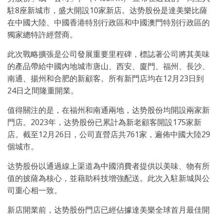
駐8座新城市，盛大開設10家新店。达势股份是達美樂比薩
在中國大陸、中國香港特別行政區和中國澳門特別行政區的
獨家總特許經營商。
此次戰略擴張是公司發展重要里程碑，標誌著公司將其美味
的產品帶給中國內地城市唐山、西安、廈門、福州、長沙、
南通、揚州和合肥的新顧客。所有新門店均在12月23日到
24日之間隆重開業。
值得關注的是，在福州和南通兩地，达势股份均開設兩家新
門店。2023年，达势股份已累計為新老顧客開設175家新
店。截至12月26日，公司直營店共761家，遍佈中國大陸29
個城市。
达势股份以通過線上渠道為中國消費者提供以美味、物有所
值的披薩為核心，並藉助科技增強配送。此次入駐新城與公
司重心相一致。
新店開業前，达势股份門店已經佔據達美樂全球首月最佳開