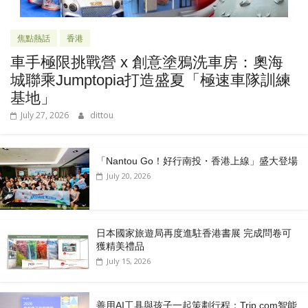
焦點熱話
香港
車手極限挑戰營 x 創意塗鴉洗車房：奧海
城聯乘Jumptopia打造盛夏「極速車隊訓練
基地」
July 27, 2026
dittou
「Nantou Go！好行南投・香港上線」盛大登場
July 20, 2026
日本國家旅遊局再度進駐香港書展 完成問卷可
獲精美禮品
July 15, 2026
善用AI工具與孩子一起策劃行程：Trip.com智能