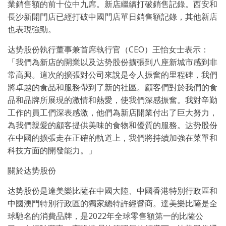
業銷售額的前十位中九席。新店繼續打破銷售記錄。西安和
長沙新開門店已經打破中國門店單日銷售額記錄，其他新店
也表現強勁。
达势股份執行董事兼首席執行官（CEO）王怡女士表示：
「我們為新店的開業以及达势股份擴張到八座新城市感到非
常高興。這次的擴張對公司來說是令人振奮的里程碑，我們
將卓越的食品和服務帶到了新的社區。顧客們對於我們的食
品和品牌所展現的激情和熱愛，使我們深感振奮。我對辛勤
工作的員工們深表感激，他們為新店開業付出了巨大努力，
為我們親愛的顧客提供美味的食物和優質的服務。达势股份
在中國的擴張走在正確的軌道上，我們將持續加強在菜單和
科技方面的開發能力。」
關於达势股份
达势股份是達美樂比薩在中國大陸、中國香港特別行政區和
中國澳門特別行政區的獨家總特許經營商。達美樂比薩是全
球馳名的消費品牌，是2022年全球零售額第一的比薩公