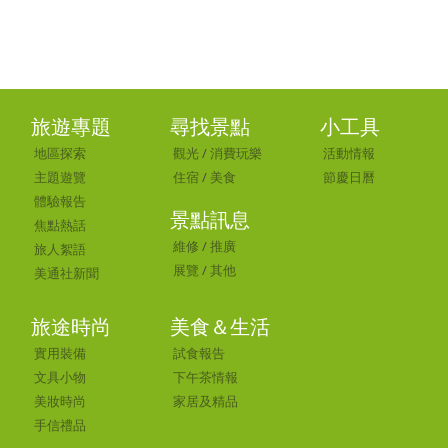
旅遊專題
尋找景點
小工具
地區探索
觀光
/
消費玩樂
活動情報
主題遊覽
住宿
/
美食
節慶日曆
體驗報告
景點訊息
焦點熱話
維修
/
推廣
旅人絮語
展覽
/
其他
美通社新聞
旅途時尚
美食＆生活
實用裝備
試食報告
文具小物
下午茶情報
美妝時尚
家居及精品
手信禮品