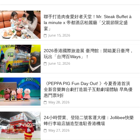
聯手打造肉食愛好者天堂！Mr. Steak Buffet à
la minute x 帝都酒店柏麗廳「⽗親節限定盛
宴」
June 15, 2026
2026香港國際旅遊展 臺灣館：開箱夏日臺灣，
玩出「台灣百Ways」！
June 12, 2026
《PEPPA PIG Fun Day Out! 》今夏香港首演
全新音樂舞台劇打造親子互動劇場體驗 早鳥優
惠門票9折
May 28, 2026
24小時營業、登陸二號客運大樓：Jollibee快樂
蜂行李箱店舖造型進駐香港機場
May 27, 2026