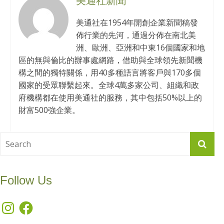
美通社新聞
美通社在1954年開創企業新聞稿發
佈行業的先河，通過分佈在南北美
洲、歐洲、亞洲和中東16個國家和地
區的無與倫比的辦事處網路，借助與全球領先新聞機
構之間的獨特關係，用40多種語言將客戶與170多個
國家的受眾聯繫起來。全球4萬多家公司、組織和政
府機構都在使用美通社的服務，其中包括50%以上的
財富500強企業。
Follow Us
Instagram
Facebook