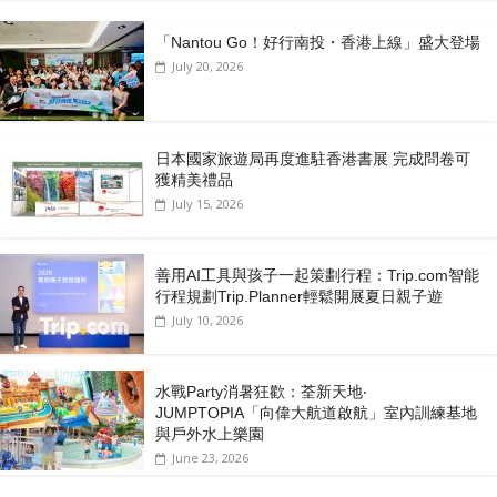
「Nantou Go！好行南投・香港上線」盛大登場
July 20, 2026
日本國家旅遊局再度進駐香港書展 完成問卷可
獲精美禮品
July 15, 2026
善用AI工具與孩子一起策劃行程：Trip.com智能
行程規劃Trip.Planner輕鬆開展夏日親子遊
July 10, 2026
水戰Party消暑狂歡：荃新天地‧
JUMPTOPIA「向偉大航道啟航」室內訓練基地
與戶外水上樂園
June 23, 2026