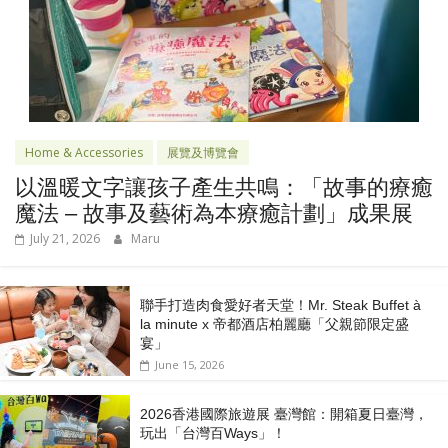
Home & Accessories
展覽及博覽會
以溫暖文字讓孩子產生共鳴：「故事的療癒
魔法 – 故事及藝術為本療癒計劃」成果展
July 21, 2026
Maru
聯手打造肉食愛好者天堂！Mr. Steak Buffet à
la minute x 帝都酒店柏麗廳「⽗親節限定盛
宴」
June 15, 2026
2026香港國際旅遊展 臺灣館：開箱夏日臺灣，
玩出「台灣百Ways」！