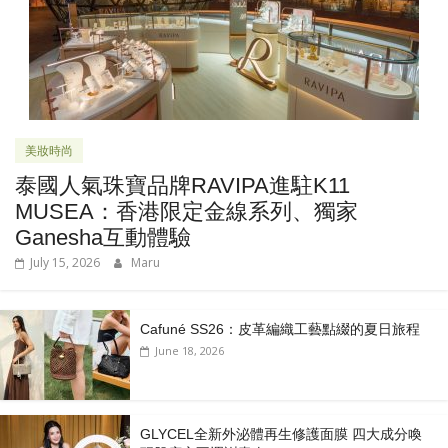
美妝時尚
泰國人氣珠寶品牌RAVIPA進駐K11
MUSEA：香港限定金線系列、獨家
Ganesha互動體驗
July 15, 2026
Maru
Cafuné SS26：皮革編織工藝點綴的夏日旅程
June 18, 2026
GLYCEL全新外泌體再生修護面膜 四大成分喚