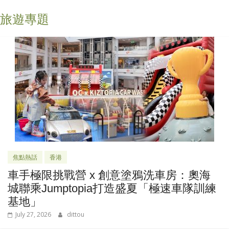
旅遊專題
焦點熱話
香港
車手極限挑戰營 x 創意塗鴉洗車房：奧海
城聯乘Jumptopia打造盛夏「極速車隊訓練
基地」
July 27, 2026
dittou