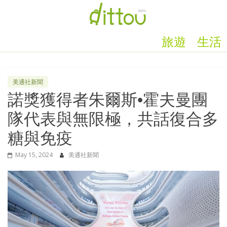
旅遊
生活
美通社新聞
諾獎獲得者朱爾斯•霍夫曼團
隊代表與無限極，共話復合多
糖與免疫
May 15, 2024
美通社新聞