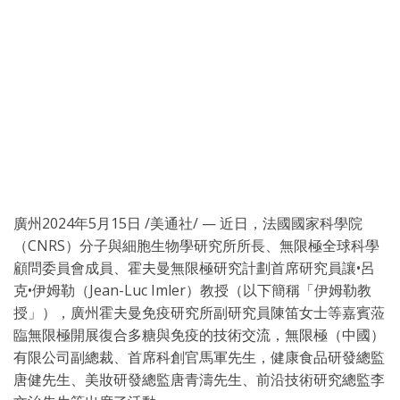
廣州
2024年5月15日
/美通社/ — 近日，法國國家科學院
（CNRS）分子與細胞生物學研究所所長、無限極全球科學
顧問委員會成員、霍夫曼無限極研究計劃首席研究員讓•呂
克•伊姆勒（Jean-Luc Imler）教授（以下簡稱「伊姆勒教
授」），廣州霍夫曼免疫研究所副研究員陳笛女士等嘉賓蒞
臨無限極開展復合多糖與免疫的技術交流，無限極（中國）
有限公司副總裁、首席科創官馬軍先生，健康食品研發總監
唐健先生、美妝研發總監唐青濤先生、前沿技術研究總監李