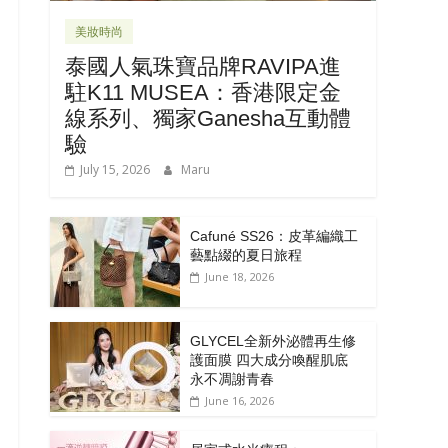
美妝時尚
泰國人氣珠寶品牌RAVIPA進
駐K11 MUSEA：香港限定金
線系列、獨家Ganesha互動體
驗
July 15, 2026
Maru
Cafuné SS26：皮革編織工
藝點綴的夏日旅程
June 18, 2026
GLYCEL全新外泌體再生修
護面膜 四大成分喚醒肌底
永不凋謝青春
June 16, 2026