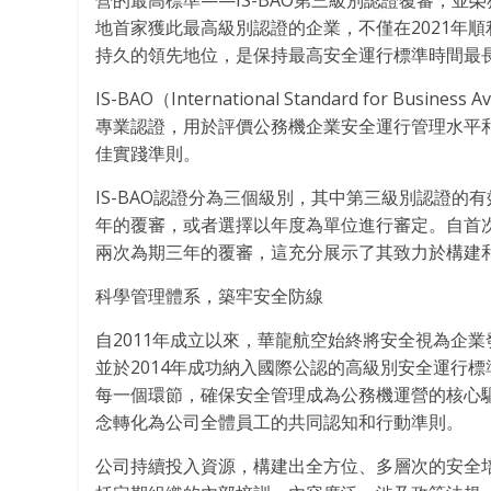
營的最高標準——IS-BAO第三級別認證覆審，並
地首家獲此最高級別認證的企業，不僅在2021年
持久的領先地位，是保持最高安全運行標準時間最
IS-BAO（International Standard for Bus
專業認證，用於評價公務機企業安全運行管理水平
佳實踐準則。
IS-BAO認證分為三個級別，其中第三級別認證
年的覆審，或者選擇以年度為單位進行審定。自首次
兩次為期三年的覆審，這充分展示了其致力於構建
科學管理體系，築牢安全防線
自2011年成立以來，華龍航空始終將安全視為企業
並於2014年成功納入國際公認的高級別安全運行
每一個環節，確保安全管理成為公務機運營的核心
念轉化為公司全體員工的共同認知和行動準則。
公司持續投入資源，構建出全方位、多層次的安全