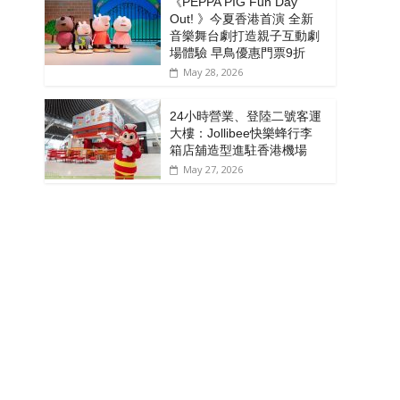
《PEPPA PIG Fun Day
Out! 》今夏香港首演 全新
音樂舞台劇打造親子互動劇
場體驗 早鳥優惠門票9折
May 28, 2026
24小時營業、登陸二號客運
大樓：Jollibee快樂蜂行李
箱店舖造型進駐香港機場
May 27, 2026