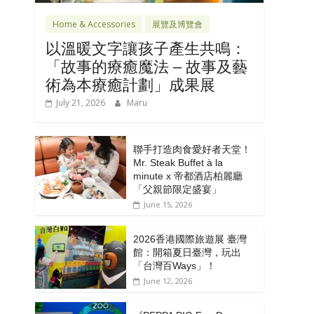
Home & Accessories
展覽及博覽會
以溫暖文字讓孩子產生共鳴：
「故事的療癒魔法 – 故事及藝
術為本療癒計劃」成果展
July 21, 2026
Maru
聯手打造肉食愛好者天堂！
Mr. Steak Buffet à la
minute x 帝都酒店柏麗廳
「⽗親節限定盛宴」
June 15, 2026
2026香港國際旅遊展 臺灣
館：開箱夏日臺灣，玩出
「台灣百Ways」！
June 12, 2026