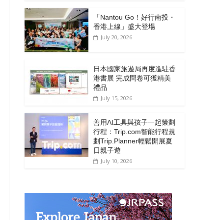
「Nantou Go！好行南投・
香港上線」盛大登場
July 20, 2026
日本國家旅遊局再度進駐香
港書展 完成問卷可獲精美
禮品
July 15, 2026
善用AI工具與孩子一起策劃
行程：Trip.com智能行程規
劃Trip.Planner輕鬆開展夏
日親子遊
July 10, 2026