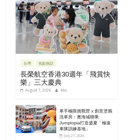
台灣
焦點熱話
長榮航空香港30週年「飛賞快
樂」三大慶典
August 7, 2026
Miu
車手極限挑戰營 x 創意塗鴉
洗車房：奧海城聯乘
Jumptopia打造盛夏「極速
車隊訓練基地」
July 27, 2026