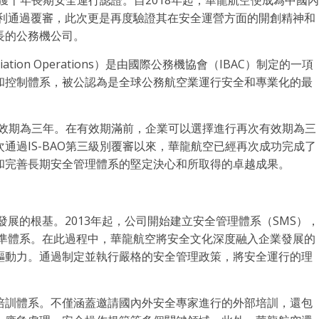
榮獲十年長期安全運行認證。自2018年起，華龍航空便成為中國內
順利通過覆審，此次更是再度驗證其在安全運營方面的開創精神和
長的公務機公司。
iness Aviation Operations）是由國際公務機協會（IBAC）制定的一項
和控制體系，被公認為是全球公務航空業運行安全和專業化的最
的有效期為三年。在有效期滿前，企業可以選擇進行再次有效期為三
通過IS-BAO第三級別覆審以來，華龍航空已經再次成功完成了
和完善長期安全管理體系的堅定決心和所取得的卓越成果。
發展的根基。2013年起，公司開始建立安全管理體系（SMS），
標準體系。在此過程中，華龍航空將安全文化深度融入企業發展的
驅動力。通過制定並執行嚴格的安全管理政策，將安全運行的理
培訓體系。不僅涵蓋邀請國內外安全專家進行的外部培訓，還包