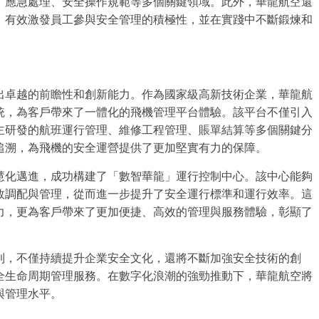
、應急處理、安全操作規範等多個關鍵領域。此外，華龍航空還
，有效激發員工參與安全管理的積極性，並在實踐中不斷鍛煉和
出卓越的前瞻性和創新能力。作為國家級高新技術企業，華龍航
統，為客戶帶來了一體化的飛機管理平台體驗。該平台不僅引入
主研發的航班運行管理、維修工程管理、賬單結算等多個關鍵分
追溯，為飛機的安全運營提供了更加堅實有力的保障。
慧化邁進，成功構建了「數智華龍」運行控制中心。該中心能夠
效調配與管理，從而進一步提升了安全運行標準和運行效率。這
力，更為客戶帶來了更加便捷、高效的管理與服務體驗，彰顯了
則，不僅持續提升企業安全文化，還將不斷加強安全技術的創
全生命周期管理服務。在數字化浪潮的強勁推動下，華龍航空將
與管理水平。