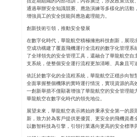
括定期組織的內部培訓，內容廣泛，涉及政策法規
通過舉辦安全知識競賽、應急演練等多樣化的活動
增強員工的安全技能與應急處理能力。
創新技術引領，推動安全發展
在數字化時代，華龍航空積極擁抱科技創新，展現
空成功構建了覆蓋飛機運行全流程的數字化管理系
了全球領先的安全管理工具，還融合了華龍航空自
支系統，使整個安全運行流程更加清晰、具象且可
依託於數字化的全流程系統，華龍航空正穩步向智
全面掌握整個機隊的實時運行情況，實現資源的高
一創新舉措不僅顯著增強了華龍航空的安全管理能
華龍航空在數字化時代的領先地位。
展望未來，華龍航空表示將始終秉承安全第一的原
新，致力於為客戶提供更優質、更安全的飛機資產
以數智科技為引擎，引領行業邁向更高的安全標準