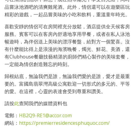
品嘗泳池酒吧的清爽雞尾酒。此外，情侶還可以在遊樂區玩
精彩的遊戲，一起品嘗美味的小吃和飲料，重溫童年時光。
喜歡安靜的情侶可在房間裡充分放鬆，酒店提供全天候客房
服務。賓客可以在客房內舒適地享用早餐，或者在私人泳池
暢遊時，為伴侶送上美味的漂浮餐盤，給對方一個驚喜。沒
有什麼能比得上是浪漫的海濱晚餐，燭光、鮮花、美酒，還
有Clubhouse餐廳技藝精湛的廚師們精心製作的美味套餐，
一定能為情侶創造難忘的時刻。
歸根結底，無論我們是誰，無論我們愛的是誰，愛才是最重
要的。富國島翡翠灣高級公寓歡迎一切形式的多元的、平等
的愛。在這裡，心靈的表達會受到尊重和讚美。
請按
此
查閱我們的媒體資料包
電郵：
HB2Q9-RE1@accor.com
網站：
https://premierresidencesphuquoc.com/