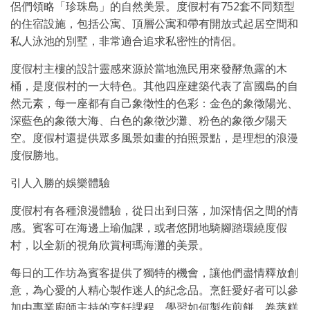
侶們領略「珍珠島」的自然美景。度假村有752套不同類型
的住宿設施，包括公寓、頂層公寓和帶有開放式起居空間和
私人泳池的別墅，非常適合追求私密性的情侶。
度假村主樓的設計靈感來源於當地漁民用來發酵魚露的木
桶，是度假村的一大特色。其他四座建築代表了富國島的自
然元素，每一座都有自己象徵性的色彩：金色的象徵陽光、
深藍色的象徵大海、白色的象徵沙灘、粉色的象徵夕陽天
空。度假村還提供眾多風景如畫的拍照景點，是理想的浪漫
度假勝地。
引人入勝的娛樂體驗
度假村有各種浪漫體驗，從日出到日落，加深情侶之間的情
感。賓客可在海邊上瑜伽課，或者悠閒地騎腳踏環繞度假
村，以全新的視角欣賞柯瑪海灘的美景。
每日的工作坊為賓客提供了獨特的機會，讓他們盡情釋放創
意，為心愛的人精心製作迷人的紀念品。烹飪愛好者可以參
加由專業廚師主持的烹飪課程，學習如何製作煎餅、卷蒸糕