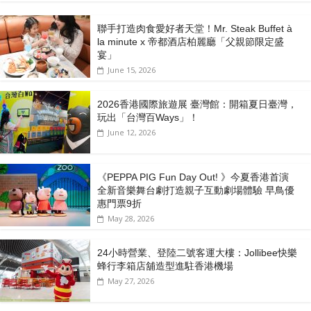
聯手打造肉食愛好者天堂！Mr. Steak Buffet à
la minute x 帝都酒店柏麗廳「⽗親節限定盛
宴」
June 15, 2026
2026香港國際旅遊展 臺灣館：開箱夏日臺灣，
玩出「台灣百Ways」！
June 12, 2026
《PEPPA PIG Fun Day Out! 》今夏香港首演
全新音樂舞台劇打造親子互動劇場體驗 早鳥優
惠門票9折
May 28, 2026
24小時營業、登陸二號客運大樓：Jollibee快樂
蜂行李箱店舖造型進駐香港機場
May 27, 2026