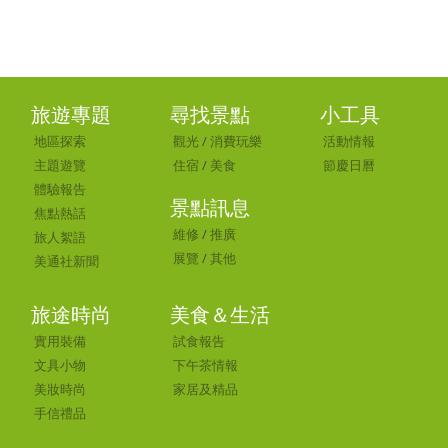
旅遊專題
尋找景點
小工具
地區探索
觀光
/
消費玩樂
活動情報
主題遊覽
住宿
/
美食
節慶日曆
體驗報告
景點訊息
焦點熱話
維修
/
推廣
旅人絮語
展覽
/
其他
美通社新聞
旅途時尚
美食＆生活
實用裝備
試食報告
文具小物
下午茶情報
美妝時尚
家居及精品
手信禮品