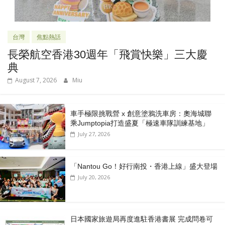
台灣
焦點熱話
長榮航空香港30週年「飛賞快樂」三大慶
典
August 7, 2026
Miu
車手極限挑戰營 x 創意塗鴉洗車房：奧海城聯
乘Jumptopia打造盛夏「極速車隊訓練基地」
July 27, 2026
「Nantou Go！好行南投・香港上線」盛大登場
July 20, 2026
日本國家旅遊局再度進駐香港書展 完成問卷可