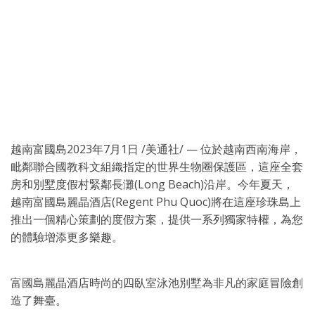
越南富國島
2023年7月1日
/美通社/ — 位於越南西南海岸，
毗鄰聯合國教科文組織指定的世界生物圈保護區，這座全套
房和別墅度假村緊鄰長灘(Long Beach)沿岸。今年夏天，
越南富國島麗晶酒店(Regent Phu Quoc)將在這座珍珠島上
推出一個精心策劃的度假方案，提供一系列獨家特權，為您
的體驗增添更多樂趣。
富國島麗晶酒店時尚的四臥室泳池別墅為非凡的家庭冒險創
造了舞臺。