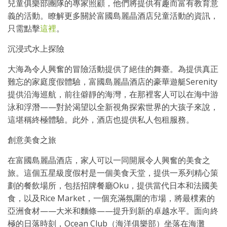
兒童俱樂部團隊的專家照顧，他們將提供有趣而富有教育意
義的活動。瞭解更多關於富國島麗晶酒店兒童活動的資訊，
只需點擊
這裡
。
沉浸式水上探險
大海為令人興奮的冒險活動提供了絕佳的舞臺。為提供真正
難忘的家庭度假體驗，富國島麗晶酒店的豪華遊艇Serenity
提供沿海巡航，前往僻靜的海灣，在那裡客人可以在海中游
泳和浮潛——對於渴望以全新視角探索世界的大孩子來說，
這堪稱終極體驗。此外，酒店也提供私人包租服務。
創意美食之旅
在富國島麗晶酒店，家人可以一同開展令人興奮的美食之
旅。這個五星級度假村是一個美食天堂，提供一系列精心策
劃的餐飲場所，包括招牌餐廳Oku，提供當代日本和法國美
食，以及Rice Market，一個充滿氛圍的市場，將最樸素的
亞洲食材——大米和麵條——提升到新的卓越水平。面向終
極的日落時刻，Ocean Club（海洋俱樂部）坐落在海灘