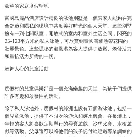
豪華的家庭度假聖地
富國島麗晶酒店設計精良的泳池別墅是一個讓家人能夠在完
全舒適和隱私的環境中共度美好時光的個人天堂。這些別墅
擁有一到七間臥室，開放式的室內和室外生活空間，閃亮的
25-123平方米的私人泳池，可欣賞到泰國灣或熱帶花園的
壯麗景色。這些隱秘的避風港為客人提供了放鬆、煥發活力
和重拾活力所需的一切。
鼓舞人心的兒童活動
度假村的兒童俱樂部是一個充滿樂趣的天堂，為孩子們提供
許多有趣和啟發性的活動。
除了私人泳池外，度假村的綠洲也設有五個游泳池，包括一
個兒童泳池，提供了不限次的游泳和嬉水機會。在長灘上，
年輕的客人將喜歡定期舉行的尋寶遊戲、沙堡比賽、水槍遊
戲等活動。父母還可以將他們的孩子託付給經過專業訓練的