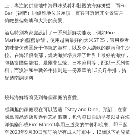
上，專注於供應地中海風味菜肴和壯觀的海鮮拼盤，而Fu
Bar（福吧）則優雅地位於屋頂，賓客可透過其全景窗戶，
俯瞰整個島嶼和大海的美景。
酒店特別為家庭設計了一系列新鮮功能表，例如Rice
Market的藍蟹炒飯，使用越南最好的大米ST25，讓用餐者
的味蕾仿佛置身于傳統的漁村，以及令人讚歎的越南和牛沙
拉。在海洋俱樂部，燒烤海鮮塔展示了世界上最好的海鮮，
包括富國島龍蝦、愛爾蘭生蠔、日本扇貝等，配以一系列醬
料，而澳洲和牛戰斧牛排則是一份豪華的1.3公斤牛排，搭
配越南調味料。
燒烤海鮮塔將受到每個家庭的喜愛。
感興趣的家庭現在可以透過「Stay and Dine」預訂，在富
國島麗晶酒店度過難忘的假期，包含每日自助早餐以及在海
洋俱樂部或Rice Market享用三道菜的午餐和晚餐。即日起
至2023年9月30日預訂的所有成人訂單中，12歲以下的兒童