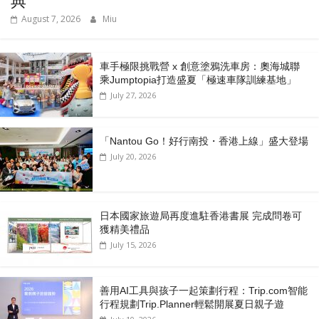
典
August 7, 2026
Miu
車手極限挑戰營 x 創意塗鴉洗車房：奧海城聯
乘Jumptopia打造盛夏「極速車隊訓練基地」
July 27, 2026
「Nantou Go！好行南投・香港上線」盛大登場
July 20, 2026
日本國家旅遊局再度進駐香港書展 完成問卷可
獲精美禮品
July 15, 2026
善用AI工具與孩子一起策劃行程：Trip.com智能
行程規劃Trip.Planner輕鬆開展夏日親子遊