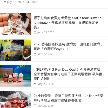
July 21, 2026
Maru
聯手打造肉食愛好者天堂！Mr. Steak Buffet à
la minute x 帝都酒店柏麗廳「⽗親節限定盛
宴」
June 15, 2026
2026香港國際旅遊展 臺灣館：開箱夏日臺灣，
玩出「台灣百Ways」！
June 12, 2026
《PEPPA PIG Fun Day Out! 》今夏香港首演
全新音樂舞台劇打造親子互動劇場體驗 早鳥優
惠門票9折
May 28, 2026
24小時營業、登陸二號客運大樓：Jollibee快樂
蜂行李箱店舖造型進駐香港機場
May 27, 2026