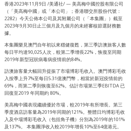
香港
2023年11月9日
/美通社/ — 美高梅中國控股有限公司
（「美高梅中國」或「本公司」；香港聯交所股份代號：
2282）
今天
公佈本公司及其附屬公司（「本集團」）截至
2023年9月30日止三個月及九個月的未經審核節選財務數
據。
本集團樂見澳門自年初以來穩健復甦，第三季訪澳旅客人數
每日平均達90,025人次，較第二季增長22%，恢復至同期
2019年新型冠狀病毒病疫情前的84%。
訪澳旅客量大幅回升提振了市場博彩毛收入。澳門博彩毛收
入按季上升7%至每日5.31億澳門幣，相當於新冠疫情前的
69%，而第二季則恢復至62%。估計市場第三季EBITDA 已
回復至2019 年同期約 80%。
美高梅中國表現繼續優於市場，較2019年有所增長。第三
季度酒店訪客量為2019年同期的121%。整體日均博彩毛收
入及中場博彩毛收入（包括角子機）分別為2019年的101%
及137%。 本集團淨收入較2019年增長10%至64億港元。