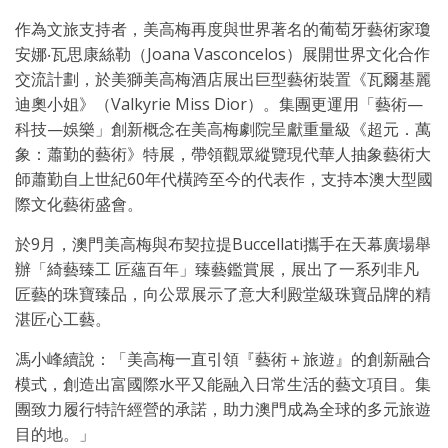
作為文旅支持者，美高梅再度與世界著名的葡萄牙藝術家瓊
安娜‧瓦思康絲勒（Joana Vasconcelos）展開世界文化合作
交流計劃，於美獅美高梅酒店展出巨型藝術裝置《瓦爾基麗
迪奧小姐》（Valkyrie Miss Dior）。集團更運用「藝術—
科技—娛樂」創新概念在美高梅劇院呈獻重量級《超元．萬
象：蕭勤的藝術》特展，帶領觀眾縱覽現代華人抽象藝術大
師蕭勤自上世紀60年代橫跨至今的代表作，支持本澳大型國
際文化藝術盛會。
於9月，澳門美高梅與布契拉提Buccellati攜手在天幕廣場舉
辦「綺藝臻工 匠蘊百年」臻藝鑑賞展，展出了一系列非凡
匠藝的珠寶臻品，向公眾展示了意大利殿堂級珠寶品牌的精
湛匠心工藝。
馮小峰續說：「美高梅一直引領『藝術＋旅遊』的創新融合
模式，創造出富國際水平又能融入日常生活的藝文項目。集
團致力履行特許經營的承諾，助力澳門成為全球的多元旅遊
目的地。」