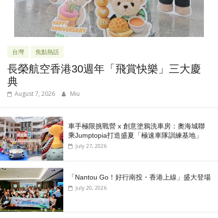
台灣
焦點熱話
長榮航空香港30週年「飛賞快樂」三大慶
典
August 7, 2026
Miu
車手極限挑戰營 x 創意塗鴉洗車房：奧海城聯
乘Jumptopia打造盛夏「極速車隊訓練基地」
July 27, 2026
「Nantou Go！好行南投・香港上線」盛大登場
July 20, 2026