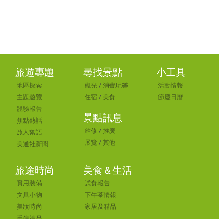
旅遊專題
尋找景點
小工具
地區探索
觀光
/
消費玩樂
活動情報
主題遊覽
住宿
/
美食
節慶日曆
體驗報告
景點訊息
焦點熱話
維修
/
推廣
旅人絮語
展覽
/
其他
美通社新聞
旅途時尚
美食＆生活
實用裝備
試食報告
文具小物
下午茶情報
美妝時尚
家居及精品
手信禮品