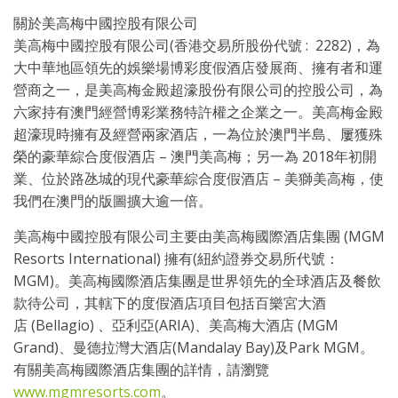
關於美高梅中國控股有限公司
美高梅中國控股有限公司(香港交易所股份代號 : 2282)，為
大中華地區領先的娛樂場博彩度假酒店發展商、擁有者和運
營商之一，是美高梅金殿超濠股份有限公司的控股公司，為
六家持有澳門經營博彩業務特許權之企業之一。美高梅金殿
超濠現時擁有及經營兩家酒店，一為位於澳門半島、屢獲殊
榮的豪華綜合度假酒店 – 澳門美高梅；另一為 2018年初開
業、位於路氹城的現代豪華綜合度假酒店 – 美獅美高梅，使
我們在澳門的版圖擴大逾一倍。
美高梅中國控股有限公司主要由美高梅國際酒店集團 (MGM
Resorts International) 擁有(紐約證券交易所代號：
MGM)。美高梅國際酒店集團是世界領先的全球酒店及餐飲
款待公司，其轄下的度假酒店項目包括百樂宮大酒
店 (Bellagio) 、亞利亞(ARIA)、美高梅大酒店 (MGM
Grand)、曼德拉灣大酒店(Mandalay Bay)及Park MGM。
有關美高梅國際酒店集團的詳情，請瀏覽
www.mgmresorts.com
。