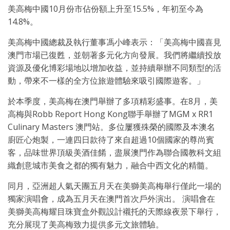
美高梅中國10月份市佔份額上升至15.5%，年初至今為
14.8%。
美高梅中國總裁及執行董事馮小峰表示：「美高梅中國喜見
澳門市場已復甦，並朝著多元化方向發展。我們將繼續投放
資源及優化博彩場地以增加收益，並持續舉辦不同類型的活
動，帶來不一樣的全方位旅遊體驗來吸引國際遊客。」
於本季度，美高梅在澳門舉辦了多項精彩盛事。在8月，美
高梅與Robb Report Hong Kong聯手舉辦了MGM x RR1
Culinary Masters 澳門站。多位屢獲殊榮的國際及本澳名
廚匠心炮製，一連四日款待了來自超過10個國家的尊尚賓
客，品味世界頂級美酒佳餚，盡展澳門作為聯合國教科文組
織創意城市美食之都的獨有魅力，融合中西文化的精髓。
同月，亞洲超人氣天團五月天在美獅美高梅舉行僅此一場的
獨家演唱會，成為五月天在澳門首次戶外演出。 演唱會在
美獅美高梅耀目珠寶盒外觀設計襯托的天際線夜景下舉行，
充分展現了美高梅致力提供多元文旅體驗。