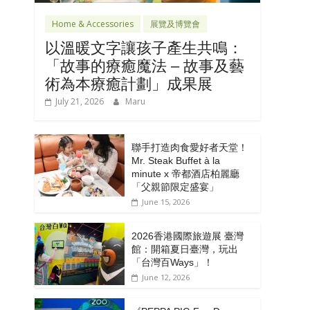
Home & Accessories
展覽及博覽會
以溫暖文字讓孩子產生共鳴：
「故事的療癒魔法 – 故事及藝
術為本療癒計劃」成果展
July 21, 2026
Maru
聯手打造肉食愛好者天堂！
Mr. Steak Buffet à la
minute x 帝都酒店柏麗廳
「⽗親節限定盛宴」
June 15, 2026
2026香港國際旅遊展 臺灣
館：開箱夏日臺灣，玩出
「台灣百Ways」！
June 12, 2026