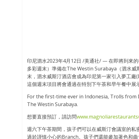
印尼泗水2023年4月12日 /美通社/ — 在即將到來的復
多彩週末）準備在The Westin Surabaya
末，泗水威斯汀酒店會成為印尼第一家引入夢工廠(Drea
這個週末項目將會通過在特別下午茶和早午餐中展
For the first-time ever in Indonesia, Trolls fr
The Westin Surabaya.
想要直接預訂，請訪問
www.magnoliarestaurants
週六下午茶期間，孩子們可以在威斯汀會議室的私密
過於謹慎小心的Branch。孩子們還能參加著色