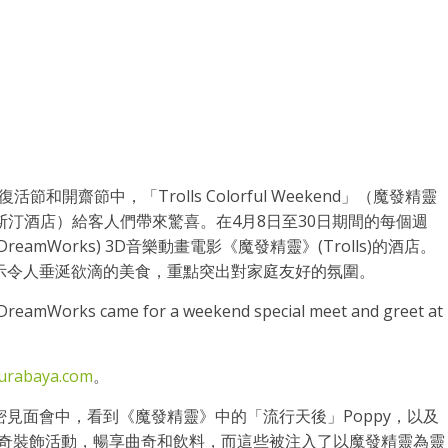
活節和開齋節中，「Trolls Colorful Weekend」（魔發精靈
（泗水威斯汀酒店）給客人們帶來驚喜。在4月8日至30日期間的每個週
mWorks) 3D音樂動畫電影《魔發精靈》(Trolls)的酒店。
示令人垂涎欲滴的美食，重點突出對家庭友好的氛圍。
om DreamWorks came for a weekend special meet and greet at
urabaya.com
。
見面會中，看到《魔發精靈》中的「流行天後」Poppy，以及
和曲奇裝飾活動，暢享曲奇和飲料，而這些被注入了以魔發精靈為靈