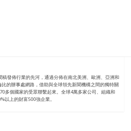
新聞稿發佈行業的先河，通過分佈在南北美洲、歐洲、亞洲和
倫比的辦事處網路，借助與全球領先新聞機構之間的獨特關
170多個國家的受眾聯繫起來。全球4萬多家公司、組織和
%以上的財富500強企業。