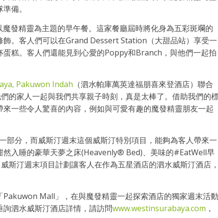
隊準備。
以魔發精靈為主題的早午餐。這家餐廳屆時將化身為五彩斑斕的
們可以在Grand Dessert Station（大甜品站）享受一
糕。客人們還能見到心愛的Poppy和Branch，與他們一起拍
baya, Pakuwon Indah
（泗水帕庫萬英達福朋喜來登酒店）聯合
子們和他們的家人一起與我們共享親子時刻，真是太棒了。借助我們的
帶來一些令人驚喜的內容，例如與可愛有趣的魔發精靈朋友一起
斯汀週末項目的一部分，而威斯汀週末這個威斯汀特別項目，能夠為客人帶來一
豪華天夢之床(Heavenly® Bed)、美味的#EatWell早
活動，威斯汀週末項目計劃讓客人在作為五星酒店的泗水威斯汀酒店
akuwon Mall」，在與魔發精靈一起探索酒店的獨家週末活
垂詢泗水威斯汀酒店詳情，請訪問
www.westinsurabaya.com
，