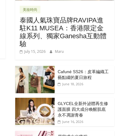
美妝時尚
泰國人氣珠寶品牌RAVIPA進
駐K11 MUSEA：香港限定金
線系列、獨家Ganesha互動體
驗
July 15, 2026
Maru
Cafuné SS26：皮革編織工
藝點綴的夏日旅程
June 18, 2026
GLYCEL全新外泌體再生修
護面膜 四大成分喚醒肌底
永不凋謝青春
June 16, 2026