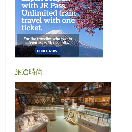
標
旅途時尚
，
動