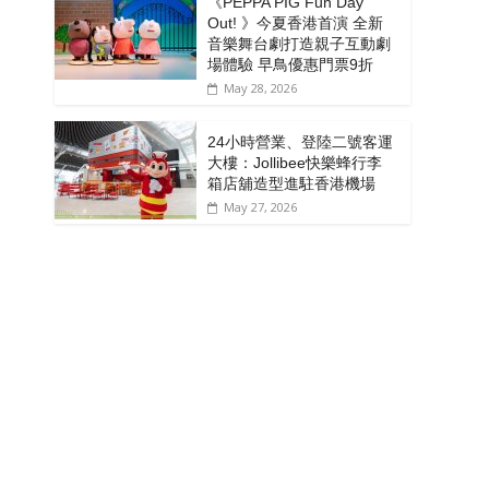
《PEPPA PIG Fun Day
Out! 》今夏香港首演 全新
音樂舞台劇打造親子互動劇
場體驗 早鳥優惠門票9折
May 28, 2026
24小時營業、登陸二號客運
大樓：Jollibee快樂蜂行李
箱店舖造型進駐香港機場
May 27, 2026