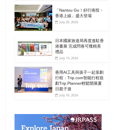
「Nantou Go！好行南投・
香港上線」盛大登場
July 20, 2026
日本國家旅遊局再度進駐香
港書展 完成問卷可獲精美
禮品
July 15, 2026
善用AI工具與孩子一起策劃
行程：Trip.com智能行程規
劃Trip.Planner輕鬆開展夏
日親子遊
July 10, 2026