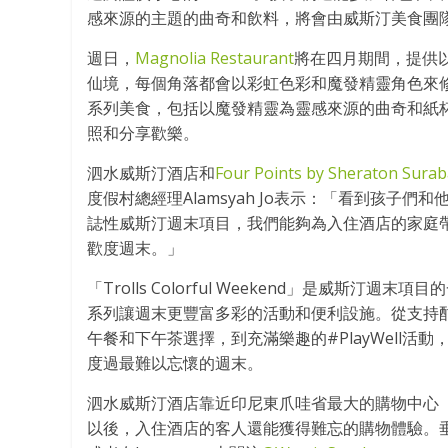
感來源的主題的曲奇和飲料，將會由威斯汀美食團
週日，
Magnolia Restaurant
將在四月期間，提供
仙境，每個角落都會以彩虹色彩和魔發精靈角色來修飾。客人
系列美食，包括以魔發精靈為靈感來源的曲奇和紙杯蛋
照和分享歡樂。
泗水威斯汀酒店和
Four Points by Sheraton Sura
度假村總經理Alamsyah Jo表示：「看到孩
誌性威斯汀週末項目，我們能夠為入住酒店的家庭
歡度週末。」
「Trolls Colorful Weekend」是威
系列讓週末更豐富多彩的活動和便利設施。從支持酣然入睡的
午餐和下午茶選擇，到充滿樂趣的#PlayWell
度過最難以忘懷的週末。
泗水威斯汀酒店靠近印尼東爪哇省最大的購物中心「P
以後，入住酒店的客人還能獲得難忘的購物體驗。