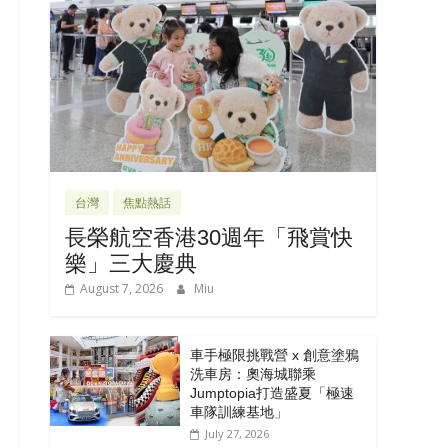
台灣
焦點熱話
長榮航空香港30週年「飛賞快
樂」三大慶典
August 7, 2026
Miu
車手極限挑戰營 x 創意塗鴉
洗車房：奧海城聯乘
Jumptopia打造盛夏「極速
車隊訓練基地」
July 27, 2026