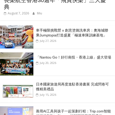
長榮航空香港30週年「飛賞快樂」三大慶
典
August 7, 2026
Miu
車手極限挑戰營 x 創意塗鴉洗車房：奧海城聯
乘Jumptopia打造盛夏「極速車隊訓練基地」
July 27, 2026
「Nantou Go！好行南投・香港上線」盛大登場
July 20, 2026
日本國家旅遊局再度進駐香港書展 完成問卷可
獲精美禮品
July 15, 2026
善用AI工具與孩子一起策劃行程：Trip.com智能