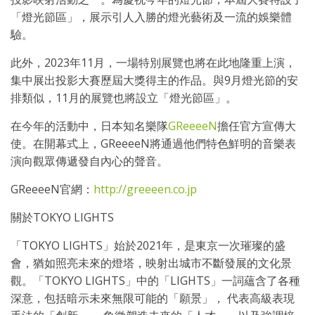
「燈光節區」，展示引人入勝的燈光藝術及一流的娛樂體
驗。
此外，2023年11月，一場特別展覽也將在此地隆重上演，
集中展出投影大賽歷屆大獎得主的作品。與9月燈光節的安
排類似，11月的展覽也將設立「燈光節區」。
在今年的活動中，日本知名樂隊
GReeeeN
擔任官方宣傳大
使。在開幕式上，GReeeeN將通過他們特色鮮明的音樂表
演向觀眾傳遞發自內心的聲音。
GReeeeN官網：
http://greeeen.co.jp
關於
TOKYO
LIGHTS
「TOKYO LIGHTS」始於2021年，是東京一次璀璨的盛
會，猶如照亮未來的燈塔，映射出城市不斷發展的文化景
觀。「TOKYO LIGHTS」中的「LIGHTS」一詞蘊含了各種
深意，包括暗示未來無限可能的「願景」
，
代表高級表現