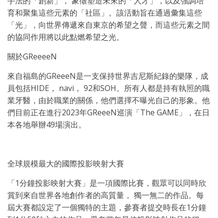
手法的「創新」
，
象徵塑造未來的「人才」，以及強調培
育和聚集這些元素的「社區」。該活動旨在通過彙集這些
「光」，向世界傳遞來自東京的希望之聲，而這些元素之間
的協同作用將以此點燃希望之光。
關於GReeeeN
來自福島的GReeeN是一支保持世界吉尼斯紀錄的樂隊，成
員包括HIDE
，
navi
，
92和SOH。所有人都是持有執照的職
業牙醫，由於職業的關係，他們選擇不曝光自己的形象。他
們目前正在進行2023年GReee
N
巡演「The GAME」，在日
本各地舉辦49場演出。
全球規模最大的國際投影映射大賽
「1分鐘投影映射大賽」是一項國際比賽，觀眾可以同時欣
賞到來自世界各地創作者的高質量
，
獨一無二的作品。每
屆大賽都設定了一個獨特的主題，參賽者提交時長在1分鐘