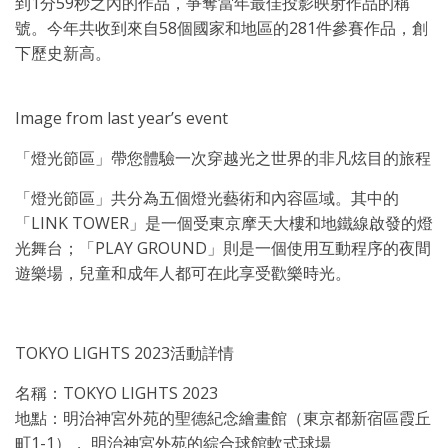
到1分59秒之內的作品，爭奪當年最佳投影映射作品的稱
號。今年共收到來自58個國家和地區的281件參賽作品，創
下歷史新高。
Image from last year’s event
「燈光節區」帶您體驗一次穿越光之世界的非凡炫目的旅程
「燈光節區」共分為五個燈光藝術和內容區域。其中的
「LINK TOWER」是一個受東京摩天大樓和地鐵線啟發的燈
光舞台；「PLAY GROUND」則是一個使用互動程序的夜間
遊樂場，兒童和成年人都可在此享受歡樂時光。
TOKYO
LIGHTS 2023活動詳情
名稱：TOKYO LIGHTS 2023
地點：明治神宮外苑的聖德紀念繪畫館（東京都新宿區霞丘
町1-1）
，
明治神宮外苑的綜合球館軟式球場