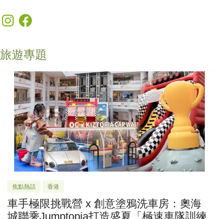
Instagram
Facebook
旅遊專題
焦點熱話
香港
車手極限挑戰營 x 創意塗鴉洗車房：奧海
城聯乘Jumptopia打造盛夏「極速車隊訓練