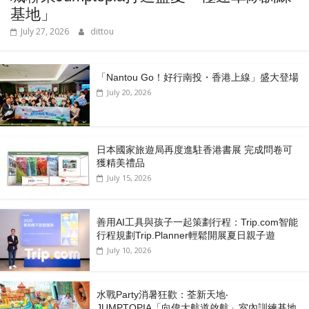
基地」
July 27, 2026
dittou
「Nantou Go！好行南投・香港上線」盛大登場
July 20, 2026
日本國家旅遊局再度進駐香港書展 完成問卷可
獲精美禮品
July 15, 2026
善用AI工具與孩子一起策劃行程：Trip.com智能
行程規劃Trip.Planner輕鬆開展夏日親子遊
July 10, 2026
水戰Party消暑狂歡：荃新天地‧
JUMPTOPIA「向偉大航道啟航」室內訓練基地