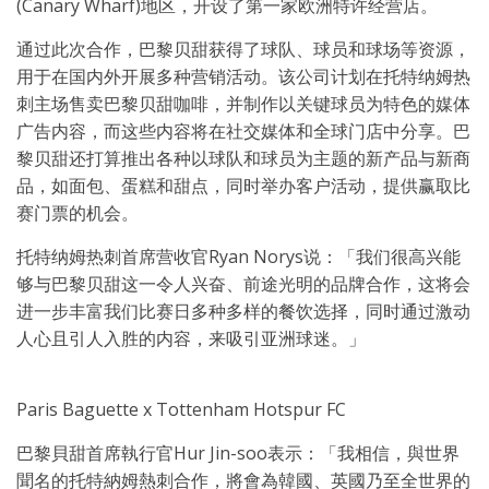
(Canary Wharf)地区，开设了第一家欧洲特许经营店。
通过此次合作，巴黎贝甜获得了球队、球员和球场等资源，
用于在国内外开展多种营销活动。该公司计划在托特纳姆热
刺主场售卖巴黎贝甜咖啡，并制作以关键球员为特色的媒体
广告内容，而这些内容将在社交媒体和全球门店中分享。巴
黎贝甜还打算推出各种以球队和球员为主题的新产品与新商
品，如面包、蛋糕和甜点，同时举办客户活动，提供赢取比
赛门票的机会。
托特纳姆热刺首席营收官Ryan Norys说：「我们很高兴能
够与巴黎贝甜这一令人兴奋、前途光明的品牌合作，这将会
进一步丰富我们比赛日多种多样的餐饮选择，同时通过激动
人心且引人入胜的内容，来吸引亚洲球迷。」
Paris Baguette x Tottenham Hotspur FC
巴黎貝甜首席執行官Hur Jin-soo表示：「我相信，與世界
聞名的托特納姆熱刺合作，將會為韓國、英國乃至全世界的