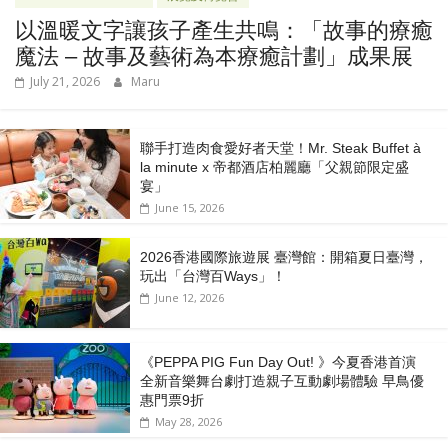
以溫暖文字讓孩子產生共鳴：「故事的療癒
魔法 – 故事及藝術為本療癒計劃」成果展
July 21, 2026
Maru
聯手打造肉食愛好者天堂！Mr. Steak Buffet à
la minute x 帝都酒店柏麗廳「⽗親節限定盛
宴」
June 15, 2026
2026香港國際旅遊展 臺灣館：開箱夏日臺灣，
玩出「台灣百Ways」！
June 12, 2026
《PEPPA PIG Fun Day Out! 》今夏香港首演
全新音樂舞台劇打造親子互動劇場體驗 早鳥優
惠門票9折
May 28, 2026