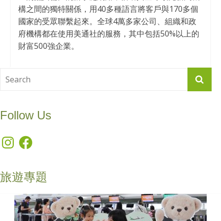
構之間的獨特關係，用40多種語言將客戶與170多個
國家的受眾聯繫起來。全球4萬多家公司、組織和政
府機構都在使用美通社的服務，其中包括50%以上的
財富500強企業。
Follow Us
Instagram
Facebook
旅遊專題