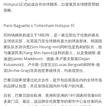
Hotspur)正式結成合作伙伴關系，以發展其全球體育營銷
策略。
Paris Baguette x Tottenham Hotspur FC
托特纳姆热刺成立于1882年，是一家总部位于伦敦的着名
足球俱乐部，在英国乃至全球拥有庞大的球迷群体。韩国国
家队队长孙兴慜(
Son Heung
-min)同时也是热刺的队长，他
与像梁民革(
Yang Min
-hyeok)这样的新人，以及詹姆斯-麦
迪逊(
James Maddison
)、德扬-库卢塞夫斯基(Dejan
Kulusevski)、卢卡斯-贝里瓦尔(
Lucas Bergvall
)和阿奇-格
雷(
Archie Gray
)等其他世界级球员，均表现突出。
巴黎贝甜希望通过此次合作，提升包括英国在内的全球市场
的品牌认知度，并且加强在国内外与客户的沟通。
目前，巴黎贝甜在欧洲、美洲和亚洲的14个国家经营着600
多家门店。最近，该品牌在伦敦繁华的都市中心金丝雀码头