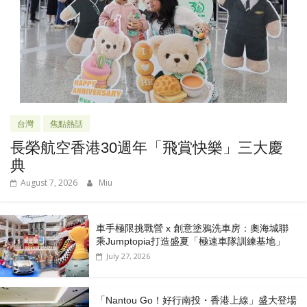
台灣
焦點熱話
長榮航空香港30週年「飛賞快樂」三大慶
典
August 7, 2026
Miu
車手極限挑戰營 x 創意塗鴉洗車房：奧海城聯
乘Jumptopia打造盛夏「極速車隊訓練基地」
July 27, 2026
「Nantou Go！好行南投・香港上線」盛大登場