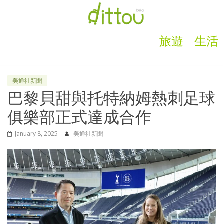
旅遊
生活
美通社新聞
巴黎貝甜與托特納姆熱刺足球
俱樂部正式達成合作
January 8, 2025
美通社新聞