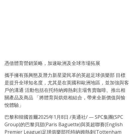
憑借體育營銷策略，加速歐洲及全球市場拓展
攜手擁有孫興愍及潛力新星梁民革的英超足球俱樂部 目標
是提升全球知名度，尤其是在英國和歐洲地區，並加強與客
戶的溝通 活動包括在托特納姆熱刺主場售賣咖啡、推出相
關產品及商品 「將體育與烘焙相結合，帶來全新價值與愉
悅體驗」
巴黎和韓國首爾
2025年1月8日
/美通社/ — SPC集團(SPC
Group)的巴黎貝甜(Paris Baguette)與英超聯賽(English
Premier League)足球俱樂部托特納姆熱刺(Tottenham