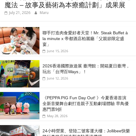
魔法 – 故事及藝術為本療癒計劃」成果展
July 21, 2026
Maru
聯手打造肉食愛好者天堂！Mr. Steak Buffet à
la minute x 帝都酒店柏麗廳「⽗親節限定盛
宴」
June 15, 2026
2026香港國際旅遊展 臺灣館：開箱夏日臺灣，
玩出「台灣百Ways」！
June 12, 2026
《PEPPA PIG Fun Day Out! 》今夏香港首演
全新音樂舞台劇打造親子互動劇場體驗 早鳥優
惠門票9折
May 28, 2026
24小時營業、登陸二號客運大樓：Jollibee快樂