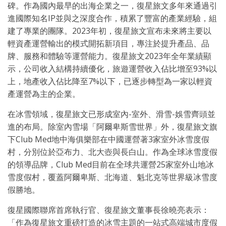
碑。作為國內最早的出海企業之一，復星旅文多年來通過引
進國際知名IP並與之深度合作，積累了豐富的產業經驗，組
建了專業的團隊。2023年初，復星旅文宣布未來將主要以
輕資產運營輸出的模式開拓新項目，專注於提升產品、品
牌、服務和體驗等運營能力。復星旅文2023年全年業績顯
示，公司收入結構持續優化，旅遊運營收入佔比增至93%以
上，地產收入佔比降至7%以下，已逐步轉型為一家以輕資
產運營為主的企業。
在冰雪領域，復星旅文已形成室內-室外、滑雪-娛雪齊頭並
進的布局。除室內雪場「阿爾卑斯雪世界」外，復星旅文旗
下Club Med地中海俱樂部在中國運營著3家室外冰雪度假
村，分別位於亞布力、北大壺與長白山。作為全球冰雪度假
的領導品牌，Club Med目前在全球共運營25家室外山地冰
雪度假村，覆蓋阿爾卑斯、北海道、魁北克等世界級冰雪度
假勝地。
復星國際聯席首席執行官、復星旅文董事長徐曉亮表示：
「作為復星旅文重磅打造的冰雪主題的一站式高端城市度假