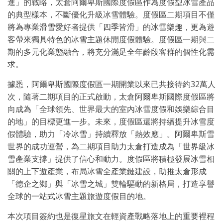
進」的戰略，太倉阿爾卑斯國際度假區作為度假型冰雪產品
的典型樣本，不斷優化升級冰雪體驗。度假區二期項目不僅
將為專業滑雪愛好者提供「四季皆滑」的冰雪樂趣，更為遊
客帶來獨具特色的冰雪主題休閒度假體驗。度假區一期與二
期的多元化業態融合，將充分滿足全年齡段客群的個性化需
求。
據悉，阿爾卑斯國際度假區一期開業以來已共接待約32萬人
次，隨著二期項目的正式啟動，太倉阿爾卑斯國際度假區將
向成為「全球領先、世界最大的室內冰雪度假和娛樂綜合目
的地」的目標更進一步。未來，度假區還將持續提升冰雪度
假體驗，助力「冷冰雪」持續釋放「熱效應」。阿爾卑斯雪
世界的成功運營，為二期項目助力太倉打造成為「世界級冰
雪產業支撐」提供了信心和動力。度假區將積極發展冰雪相
關的上下遊產業，布局冰雪全產業鏈建設，助推太倉形成
「德企之鄉」與「冰雪之城」雙輪驅動的新格局，打造享譽
全球的一站式冰雪主題旅遊度假目的地。
本次項目簽約也是復星旅文在輕資產戰略落地上的重要裡程