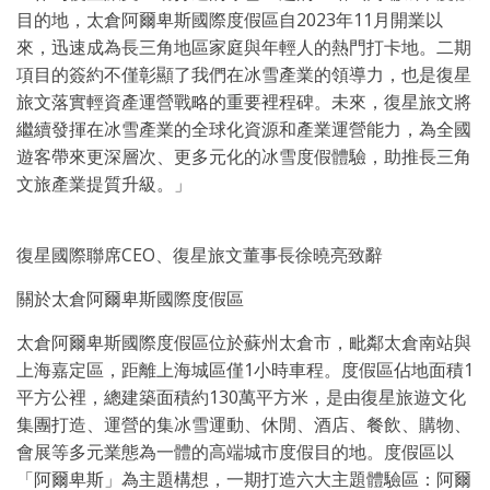
目的地，太倉阿爾卑斯國際度假區自2023年11月開業以
來，迅速成為長三角地區家庭與年輕人的熱門打卡地。二期
項目的簽約不僅彰顯了我們在冰雪產業的領導力，也是復星
旅文落實輕資產運營戰略的重要裡程碑。未來，復星旅文將
繼續發揮在冰雪產業的全球化資源和產業運營能力，為全國
遊客帶來更深層次、更多元化的冰雪度假體驗，助推長三角
文旅產業提質升級。」
復星國際聯席CEO、復星旅文董事長徐曉亮致辭
關於太倉阿爾卑斯國際度假區
太倉阿爾卑斯國際度假區位於蘇州太倉市，毗鄰太倉南站與
上海嘉定區，距離上海城區僅1小時車程。度假區佔地面積1
平方公裡，總建築面積約130萬平方米，是由復星旅遊文化
集團打造、運營的集冰雪運動、休閒、酒店、餐飲、購物、
會展等多元業態為一體的高端城市度假目的地。度假區以
「阿爾卑斯」為主題構想，一期打造六大主題體驗區：阿爾