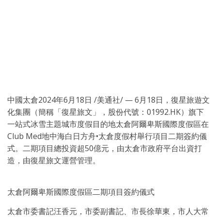
中國太倉
2024年6月18日
/美通社/ — 6月18日，復星旅遊文
化集團（簡稱「復星旅文」，股份代號：01992.HK）旗下
一站式冰雪主題城市度假目的地太倉阿爾卑斯國際度假區在
Club Med地中海白日方舟•太倉度假村舉行項目二期簽約儀
式。二期項目總投資超50億元，由太倉市政府平台出資打
造，由復星旅文運營管理。
太倉阿爾卑斯國際度假區二期項目簽約儀式
太倉市委書記汪香元，市委副書記、市長徐華東，市人大常