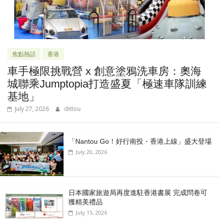
焦點熱話
香港
車手極限挑戰營 x 創意塗鴉洗車房：奧海
城聯乘Jumptopia打造盛夏「極速車隊訓練
基地」
July 27, 2026
dittou
「Nantou Go！好行南投・香港上線」盛大登場
July 20, 2026
日本國家旅遊局再度進駐香港書展 完成問卷可
獲精美禮品
July 15, 2026