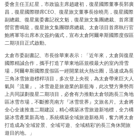
委會主任王紅星，市政協主席趙建初，復星國際董事長郭廣
昌，復星國際聯席CEO、復星旅文董事長徐曉亮，復星國際
副總裁、復星黨委書記祝文魁，復星旅文集團總裁、首席運
營官曹鳴龍，復星旅文集團聯席總裁、太倉項目首席執行官
鮑將軍等出席本次簽約儀式，宣布太倉阿爾卑斯國際度假區
二期項目正式啟動。
太倉市委副書記、市長徐華東表示：「近年來，太倉與復星
國際精誠合作，攜手打造了華東地區規模最大的室內滑雪
場，阿爾卑斯國際度假區一經開業就火熱出圈，迅速成為長
三角冰雪旅遊標桿項目，多次登上央視，為太倉帶來巨大人
氣與『流量』。冰雪遊是旅遊業的新藍海，此次雙方乘勢而
上共同謀劃復星二期項目，必會有力推動太倉領跑長三角地
區冰雪市場，不斷擦亮南方『冰雪世界』文旅名片。太倉將
全心全速推進二期建設，精心構築冰雪旅遊新地標，全力構
築冰雪產業新高地，系統構築全域旅遊新格局，奮力將太倉
打造成為’全域皆景、全域可遊、全域精彩’的長三角休閒旅
遊目的地。」