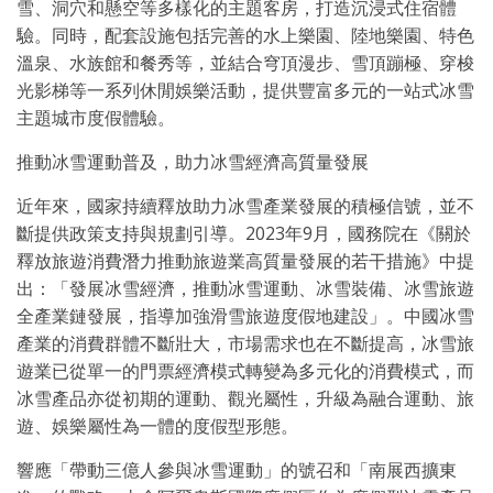
雪、洞穴和懸空等多樣化的主題客房，打造沉浸式住宿體
驗。同時，配套設施包括完善的水上樂園、陸地樂園、特色
溫泉、水族館和餐秀等，並結合穹頂漫步、雪頂蹦極、穿梭
光影梯等一系列休閒娛樂活動，提供豐富多元的一站式冰雪
主題城市度假體驗。
推動冰雪運動普及，助力冰雪經濟高質量發展
近年來，國家持續釋放助力冰雪產業發展的積極信號，並不
斷提供政策支持與規劃引導。2023年9月，國務院在《關於
釋放旅遊消費潛力推動旅遊業高質量發展的若干措施》中提
出：「發展冰雪經濟，推動冰雪運動、冰雪裝備、冰雪旅遊
全產業鏈發展，指導加強滑雪旅遊度假地建設」。中國冰雪
產業的消費群體不斷壯大，市場需求也在不斷提高，冰雪旅
遊業已從單一的門票經濟模式轉變為多元化的消費模式，而
冰雪產品亦從初期的運動、觀光屬性，升級為融合運動、旅
遊、娛樂屬性為一體的度假型形態。
響應「帶動三億人參與冰雪運動」的號召和「南展西擴東