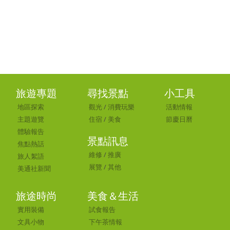
旅遊專題
尋找景點
小工具
地區探索
觀光
/
消費玩樂
活動情報
主題遊覽
住宿
/
美食
節慶日曆
體驗報告
景點訊息
焦點熱話
維修
/
推廣
旅人絮語
展覽
/
其他
美通社新聞
旅途時尚
美食＆生活
實用裝備
試食報告
文具小物
下午茶情報