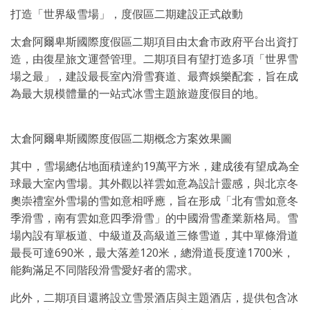
打造「世界級雪場」，度假區二期建設正式啟動
太倉阿爾卑斯國際度假區二期項目由太倉市政府平台出資打
造，由復星旅文運營管理。二期項目有望打造多項「世界雪
場之最」，建設最長室內滑雪賽道、最齊娛樂配套，旨在成
為最大規模體量的一站式冰雪主題旅遊度假目的地。
太倉阿爾卑斯國際度假區二期概念方案效果圖
其中，雪場總佔地面積達約19萬平方米，建成後有望成為全
球最大室內雪場。其外觀以祥雲如意為設計靈感，與北京冬
奧崇禮室外雪場的雪如意相呼應，旨在形成「北有雪如意冬
季滑雪，南有雲如意四季滑雪」的中國滑雪產業新格局。雪
場內設有單板道、中級道及高級道三條雪道，其中單條滑道
最長可達690米，最大落差120米，總滑道長度達1700米，
能夠滿足不同階段滑雪愛好者的需求。
此外，二期項目還將設立雪景酒店與主題酒店，提供包含冰