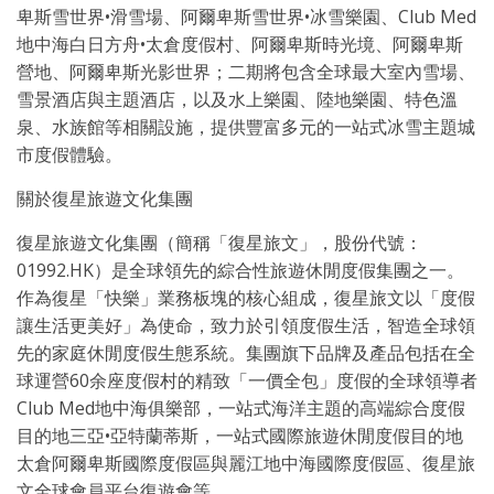
卑斯雪世界•滑雪場、阿爾卑斯雪世界•冰雪樂園、Club Med
地中海白日方舟•太倉度假村、阿爾卑斯時光境、阿爾卑斯
營地、阿爾卑斯光影世界；二期將包含全球最大室內雪場、
雪景酒店與主題酒店，以及水上樂園、陸地樂園、特色溫
泉、水族館等相關設施，提供豐富多元的一站式冰雪主題城
市度假體驗。
關於復星旅遊文化集團
復星旅遊文化集團（簡稱「復星旅文」，股份代號：
01992.HK）是全球領先的綜合性旅遊休閒度假集團之一。
作為復星「快樂」業務板塊的核心組成，復星旅文以「度假
讓生活更美好」為使命，致力於引領度假生活，智造全球領
先的家庭休閒度假生態系統。集團旗下品牌及產品包括在全
球運營60余座度假村的精致「一價全包」度假的全球領導者
Club Med地中海俱樂部，一站式海洋主題的高端綜合度假
目的地三亞•亞特蘭蒂斯，一站式國際旅遊休閒度假目的地
太倉阿爾卑斯國際度假區與麗江地中海國際度假區、復星旅
文全球會員平台復遊會等。