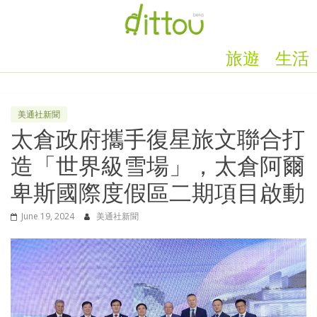
旅遊
生活
美通社新聞
太倉政府攜手復星旅文聯合打
造「世界級雪場」，太倉阿爾
卑斯國際度假區二期項目啟動
June 19, 2024
美通社新聞