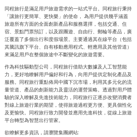
同程旅行是滿足用戶旅遊需求的一站式平台。同程旅行秉持
「讓旅行更簡單、更快樂」的使命， 為用戶提供幾乎涵蓋
旅遊所有方面的全面創新產品和服務選擇，包括交通、住
宿、景點門票預訂，以及跟團遊、自由行、郵輪等產品，廣
泛覆蓋了多個出行和度假場景。主要通過其在線平台（包括
其騰訊旗下平台、自有移動應用程式、輕應用及其他管道）
來滿足用戶在整個旅途中不斷變化的旅遊需要。
作為科技驅動型公司，同程旅行借助大數據及人工智慧能
力，更好地瞭解用戶偏好和行為，向用戶提供定制化產品及
服務。同程旅行重點佈局中國下沉市場，利用其多元化的流
量管道、產品的創新能力及靈活的運營策略。透過對用戶體
驗的深入瞭解及先進技術能力，同程旅行正逐步改變消費者
對線上旅遊行業的期望，使得旅遊過程更方便、更具個性化
及更愉快。同程旅行致力開發並應用先進科技，從線上旅遊
平台轉型為智慧出行管家。
欲瞭解更多資訊，請瀏覽集團網站: