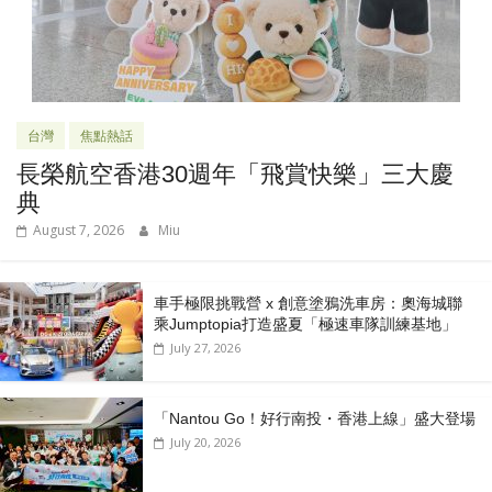
台灣
焦點熱話
長榮航空香港30週年「飛賞快樂」三大慶
典
August 7, 2026
Miu
車手極限挑戰營 x 創意塗鴉洗車房：奧海城聯
乘Jumptopia打造盛夏「極速車隊訓練基地」
July 27, 2026
「Nantou Go！好行南投・香港上線」盛大登場
July 20, 2026