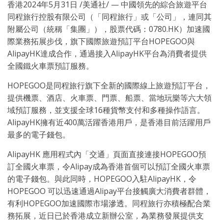
香港
2024年5月31日
/美通社/ — 中國領先的綜合旅遊平台
同程旅行控股有限公司（「同程旅行」或「公司」，連同其
附屬公司（統稱「集團」），股票代碼：0780.HK）加速國
際業務拓展步伐，旗下國際旅遊預訂平台HOPEGOO與
AlipayHK達成合作，通過接入AlipayHK平台為消費者提供
全國鐵火車票預訂服務。
HOPEGOO是同程旅行旗下全新的國際線上旅遊預訂平台，
提供機票、酒店、火車票、門票、船票、當地玩樂等六大領
域預訂服務，並支援全球16種貨幣支付和多種操作語言。
AlipayHK擁有近400萬活躍香港用戶，是香港目前活躍用戶
最多的電子錢包。
AlipayHK 應用程式內「交通」頁面直接連接HOPEGOO預
訂全國火車票，令Alipay成為香港首個可以預訂全國火車票
的電子錢包。與此同時，HOPEGOO入駐AlipayHK，令
HOPEGOO 可以迅速通過Alipay平台接觸廣大消費者群體，
有利HOPEGOO加速國際市場滲透。同程旅行亦積極配合業
務拓展，近日已於香港成立新辦公室，為業務發展提供支