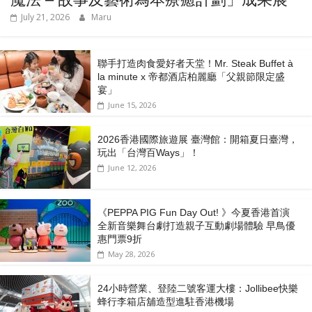
July 21, 2026
Maru
聯手打造肉食愛好者天堂！Mr. Steak Buffet à
la minute x 帝都酒店柏麗廳「⽗親節限定盛
宴」
June 15, 2026
2026香港國際旅遊展 臺灣館：開箱夏日臺灣，
玩出「台灣百Ways」！
June 12, 2026
《PEPPA PIG Fun Day Out! 》今夏香港首演
全新音樂舞台劇打造親子互動劇場體驗 早鳥優
惠門票9折
May 28, 2026
24小時營業、登陸二號客運大樓：Jollibee快樂
蜂行李箱店舖造型進駐香港機場