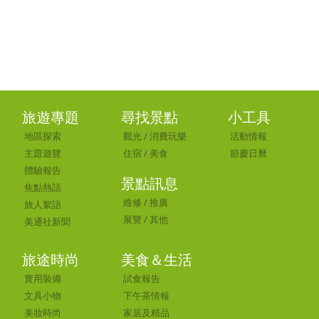
旅遊專題
尋找景點
小工具
地區探索
觀光
/
消費玩樂
活動情報
主題遊覽
住宿
/
美食
節慶日曆
體驗報告
景點訊息
焦點熱話
維修
/
推廣
旅人絮語
展覽
/
其他
美通社新聞
旅途時尚
美食＆生活
實用裝備
試食報告
文具小物
下午茶情報
美妝時尚
家居及精品