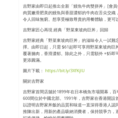
吉野家由即日起推出全新「鰻魚牛肉雙拼丼」[會員
肉質嫩滑肥美的鰻魚與香甜濃郁的牛肉在舌尖交織
令人回味無窮。想享受極致尊貴的用餐體驗，更可以
吉野家匠心再現 經典「野菜東坡肉巨丼」回歸
吉野家經典「野菜東坡肉巨丼」的滋味令人一試難
擇。由即日起，只需 $61起即可享用野菜東坡肉
覆著腩肉，香滑濃郁。除此之外，只需額外 +$5
更添圓滿。
圖片下載：
https://bit.ly/3XfKjIU
關於吉野家
吉野家首間店舖於1899年在日本橋魚市場開幕，百
600間位於中國北部。1991年，吉野家在香港開
以證明吉野家丼飯的品質和味道一直深得香港人認
推陳出新，用新的產品吸納消費者，保持競爭力，透