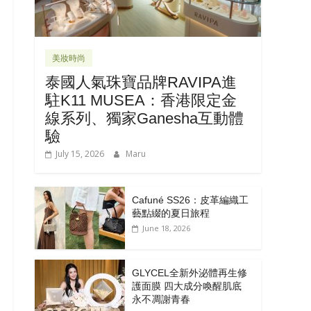
美妝時尚
泰國人氣珠寶品牌RAVIPA進
駐K11 MUSEA：香港限定金
線系列、獨家Ganesha互動體
驗
July 15, 2026
Maru
Cafuné SS26：皮革編織工
藝點綴的夏日旅程
June 18, 2026
GLYCEL全新外泌體再生修
護面膜 四大成分喚醒肌底
永不凋謝青春