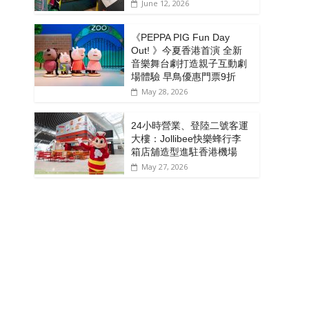
June 12, 2026
《PEPPA PIG Fun Day
Out! 》今夏香港首演 全新
音樂舞台劇打造親子互動劇
場體驗 早鳥優惠門票9折
May 28, 2026
24小時營業、登陸二號客運
大樓：Jollibee快樂蜂行李
箱店舖造型進駐香港機場
May 27, 2026