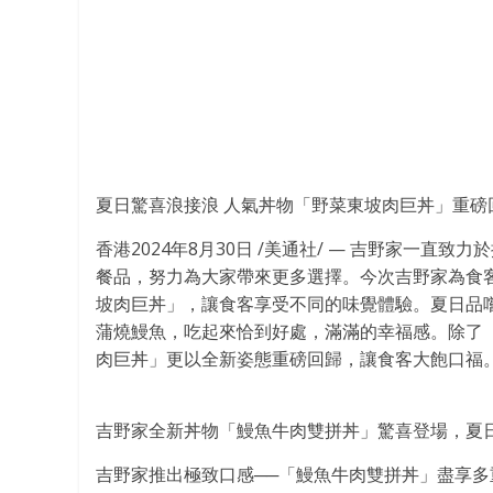
夏日驚喜浪接浪 人氣丼物「野菜東坡肉巨丼」
重磅
香港
2024年8月30日
/美通社/ — 吉野家一直致
餐品，努力為大家帶來更多選擇。今次吉野家為
食
坡肉巨丼」，讓
食客
享受不同的味覺體驗。夏日品
蒲燒鰻魚，吃起來恰到好處，滿滿的幸福感。除了
肉巨丼」更以全新姿態重磅回歸，讓
食客
大飽口福
吉野家全新丼物「鰻魚牛肉雙拼丼」驚喜登場，夏
吉野家推出極致口感──「鰻魚牛肉雙拼丼」盡享多