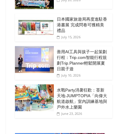
日本國家旅遊局再度進駐香
港書展 完成問卷可獲精美
禮品
July 15, 2026
善用AI工具與孩子一起策劃
行程：Trip.com智能行程規
劃Trip.Planner輕鬆開展夏
日親子遊
July 10, 2026
水戰Party消暑狂歡：荃新
天地‧JUMPTOPIA「向偉大
航道啟航」室內訓練基地與
戶外水上樂園
June 23, 2026