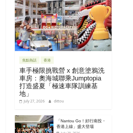
焦點熱話
香港
車手極限挑戰營 x 創意塗鴉洗
車房：奧海城聯乘Jumptopia
打造盛夏「極速車隊訓練基
地」
July 27, 2026
dittou
「Nantou Go！好行南投・
香港上線」盛大登場
July 20, 2026