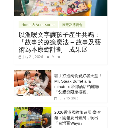
Home & Accessories
展覽及博覽會
以溫暖文字讓孩子產生共鳴：
「故事的療癒魔法 – 故事及藝
術為本療癒計劃」成果展
July 21, 2026
Maru
聯手打造肉食愛好者天堂！
Mr. Steak Buffet à la
minute x 帝都酒店柏麗廳
「⽗親節限定盛宴」
June 15, 2026
2026香港國際旅遊展 臺灣
館：開箱夏日臺灣，玩出
「台灣百Ways」！