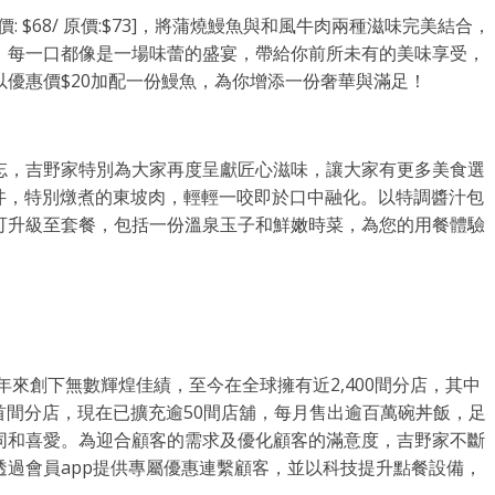
價:
$68
/ 原價:
$73
]，將蒲燒鰻魚與和風牛肉兩種滋味完美結合，
，每一口都像是一場味蕾的盛宴，帶給你前所未有的美味享受，
優惠價$20加配一份鰻魚，為你增添一份奢華與滿足！
忘，吉野家特別為大家再度呈獻匠心滋味，讓大家有更多美食選
巨丼，特別燉煮的東坡肉，輕輕一咬即於口中融化。以特調醬汁包
即可升級至套餐，包括一份溫泉玉子和鮮嫩時菜，為您的用餐體驗
年來創下無數輝煌佳績，至今在全球擁有近2,400間分店，其中
設首間分店，現在已擴充逾50間店舖，每月售出逾百萬碗丼飯，足
同和喜愛。為迎合顧客的需求及優化顧客的滿意度，吉野家不斷
過會員app提供專屬優惠連繫顧客，並以科技提升點餐設備，