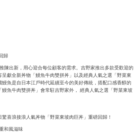
回歸
力於推陳出新，用心迎合每位顧客的需求。吉野家推出多款受歡迎的
客
呈獻全新丼物「鰻魚牛肉雙拼丼」以及經典人氣之選「野菜東
嚐鰻魚是自日本江戶時代延續至今的美好傳統，搭配口感香醇的
「鰻魚牛肉雙拼丼」會常駐吉野家外， 經典人氣之選「野菜東坡
。
日驚喜浪接浪人氣丼物「野菜東坡肉巨丼」重磅回歸！
重和風滋味