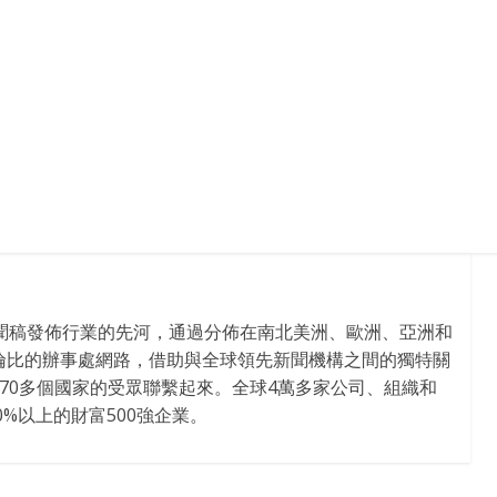
新聞稿發佈行業的先河，通過分佈在南北美洲、歐洲、亞洲和
倫比的辦事處網路，借助與全球領先新聞機構之間的獨特關
170多個國家的受眾聯繫起來。全球4萬多家公司、組織和
%以上的財富500強企業。