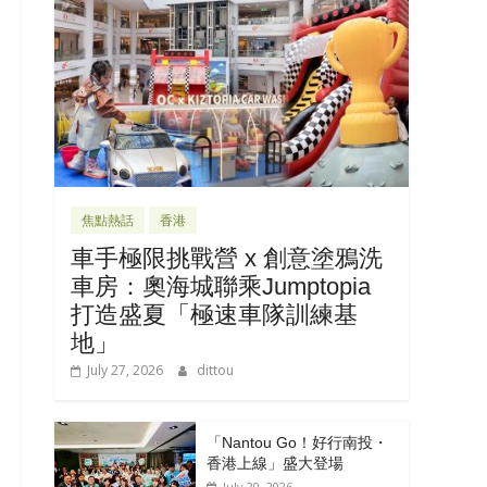
焦點熱話
香港
車手極限挑戰營 x 創意塗鴉洗
車房：奧海城聯乘Jumptopia
打造盛夏「極速車隊訓練基
地」
July 27, 2026
dittou
「Nantou Go！好行南投・
香港上線」盛大登場
July 20, 2026