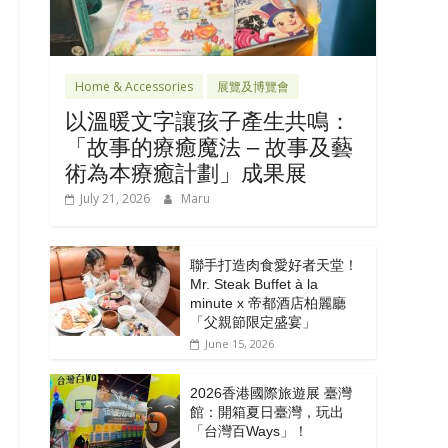
Home & Accessories
展覽及博覽會
以溫暖文字讓孩子產生共鳴：
「故事的療癒魔法 – 故事及藝
術為本療癒計劃」成果展
July 21, 2026
Maru
聯手打造肉食愛好者天堂！
Mr. Steak Buffet à la
minute x 帝都酒店柏麗廳
「⽗親節限定盛宴」
June 15, 2026
2026香港國際旅遊展 臺灣
館：開箱夏日臺灣，玩出
「台灣百Ways」！