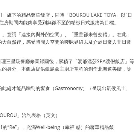
」旗下的精品奢華飯店，同時「BOUROU LAKE TOYA」以”日
在住房期間內能夠享受到無微不至的精緻日式服務為目標。
AI）」意謂「連接內與外的空間」、「重疊卻未曾交錯」。在此，
的大自然裡，感受時間與空間的曖昧界線以及介於日常與非日常
自法式料理三星級餐廳修業歸國後，累積了「洞爺溫莎SPA渡假飯店」
人的身分。本飯店提供飯島豪主廚所掌杓的創作北海道美饌，等
處才能品嚐到的饗食（Gastronomy）（呈現出氣候風土、
OUROU」洽詢表格（英文）
Re”」，充滿Well-being（幸福 感）的奢華精品飯