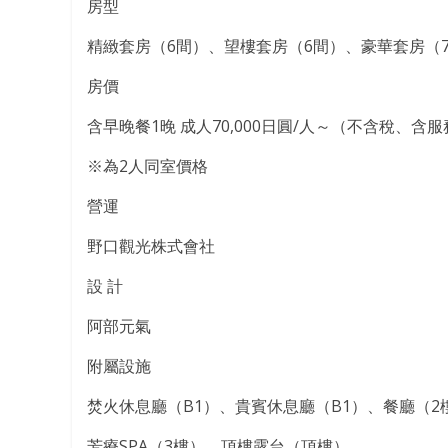
房型
精緻套房（6間）、望樓套房（6間）、豪華套房（
房價
含早晚餐1晚 成人70,000日圓/人～（不含稅、含
※為2人同室價格
營運
野口觀光株式會社
設 計
阿部元氣
附屬設施
焚火休息廳（B1）、貴賓休息廳（B1）、餐廳（2
芳療SPA（3樓）、頂樓露台（頂樓）