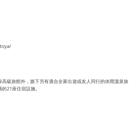
toya/
除高級旅館外，旗下另有適合全家出遊或友人同行的休閒溫泉旅
的21座住宿設施。