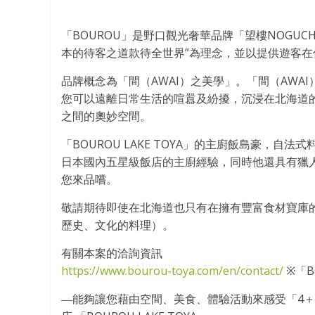
「BOUROU」是野口觀光奢華品牌「望樓NOGUCHI
本的待客之道款待全世界”為理念，並以提供遊客
品牌概念為「間（AWAI）之美學」。「間（AW
您可以遠離日常生活的喧囂及紛擾，沉浸在北海道
之間的奧妙空間。
「BOUROU LAKE TOYA」的主廚飯島豪，
日本國內五星級飯店的主廚經驗，同時他還具有獵
您來品嚐。
敬請期待即使在北海道也只有在擁有豐富食材寶庫的此
歷史、文化的料理）。
有關本案的洽詢資訊
https://www.bourou-toya.com/en/contact/
※「B
―能夠讓您藉由空間、美食、體驗活動來感受「4＋1的”