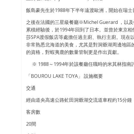
飯島豪先生於1988年下半年遠渡歐洲，開始在瑞
之後在法國的三星級餐廳※Michel Guerard ，以及Geo
累積經驗後，於1994年回到了日本。並曾於東京
莎SPA渡假飯店等處擔任過主廚、執行主廚。現在以總主
非常熟悉北海道的美食，尤其是對洞爺湖周邊地區
的資格，對蝦夷鹿的數量管制更是作出貢獻。
※ 1988～1994年於該餐廳任職時的米其林指南
「BOUROU LAKE TOYA」 設施概要
交通
經由道央高速公路虻田洞爺湖交流道車程約15分鐘
客房數
20間