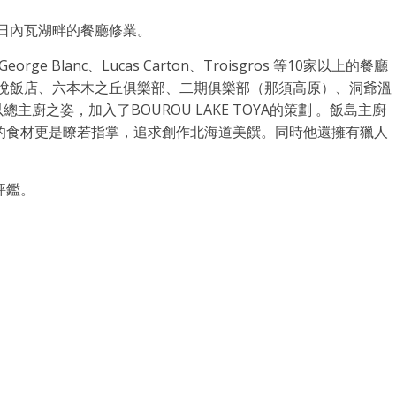
士日內瓦湖畔的餐廳修業。
rge Blanc、Lucas Carton、Troisgros 等10家以上的餐廳
柏悅飯店、六本木之丘俱樂部、二期俱樂部（那須高原）、洞爺溫
廚之姿，加入了BOUROU LAKE TOYA的策劃 。飯島主廚
的食材更是瞭若指掌，追求創作北海道美饌。同時他還擁有獵人
評鑑。