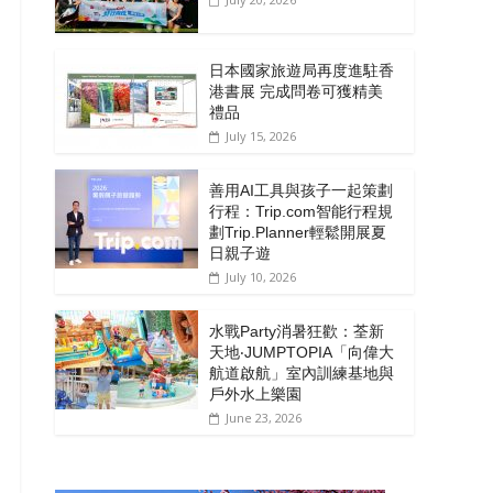
日本國家旅遊局再度進駐香
港書展 完成問卷可獲精美
禮品
July 15, 2026
善用AI工具與孩子一起策劃
行程：Trip.com智能行程規
劃Trip.Planner輕鬆開展夏
日親子遊
July 10, 2026
水戰Party消暑狂歡：荃新
天地‧JUMPTOPIA「向偉大
航道啟航」室內訓練基地與
戶外水上樂園
June 23, 2026