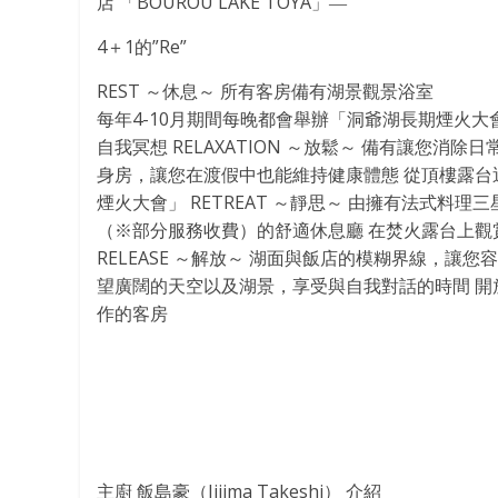
店 「BOUROU LAKE TOYA」―
4＋1的”Re”
REST ～休息～ 所有客房備有湖景觀景浴室
每年4-10月期間每晚都會舉辦「洞爺湖長期煙火
自我冥想 RELAXATION ～放鬆～ 備有讓您消除日
身房，讓您在渡假中也能維持健康體態 從頂樓露
煙火大會」 RETREAT ～靜思～ 由擁有法式料
（※部分服務收費）的舒適休息廳 在焚火露台上觀
RELEASE ～解放～ 湖面與飯店的模糊界線，
望廣闊的天空以及湖景，享受與自我對話的時間 
作的客房
主廚 飯島豪（Iijima Takeshi） 介紹