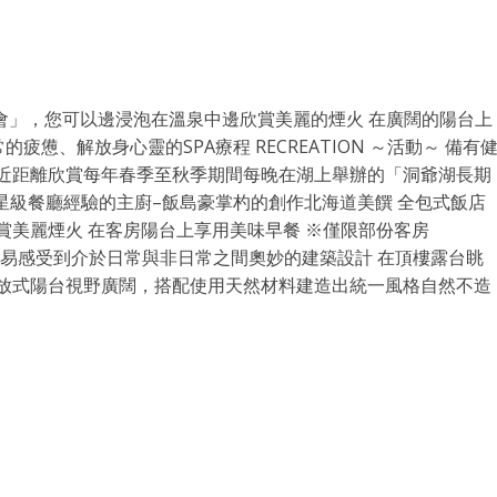
大會」，您可以邊浸泡在溫泉中邊欣賞美麗的煙火 在廣闊的陽台上
常的疲憊、解放身心靈的SPA療程 RECREATION ～活動～ 備有
台近距離欣賞每年春季至秋季期間每晚在湖上舉辦的「洞爺湖長期
理三星級餐廳經驗的主廚–飯島豪掌杓的創作北海道美饌 全包式飯店
賞美麗煙火 在客房陽台上享用美味早餐 ※僅限部份客房
讓您容易感受到介於日常與非日常之間奧妙的建築設計 在頂樓露台眺
開放式陽台視野廣闊，搭配使用天然材料建造出統一風格自然不造