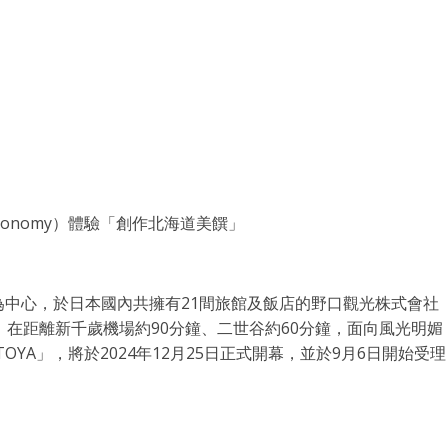
onomy）體驗「創作北海道美饌」
內為中心，於日本國內共擁有21間旅館及飯店的野口觀光株式會社
在距離新千歲機場約90分鐘、二世谷約60分鐘，面向風光明媚
TOYA」，將於2024年12月25日正式開幕，並於9月6日開始受理