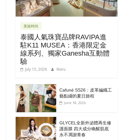
美妝時尚
泰國人氣珠寶品牌RAVIPA進
健
駐K11 MUSEA：香港限定金
線系列、獨家Ganesha互動體
驗
July 15, 2026
Maru
Cafuné SS26：皮革編織工
藝點綴的夏日旅程
June 18, 2026
GLYCEL全新外泌體再生修
護面膜 四大成分喚醒肌底
永不凋謝青春