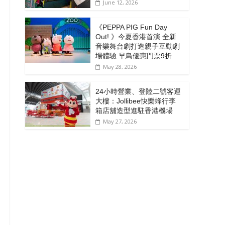
June 12, 2026
《PEPPA PIG Fun Day
Out! 》今夏香港首演 全新
音樂舞台劇打造親子互動劇
場體驗 早鳥優惠門票9折
May 28, 2026
24小時營業、登陸二號客運
大樓：Jollibee快樂蜂行李
箱店舖造型進駐香港機場
May 27, 2026