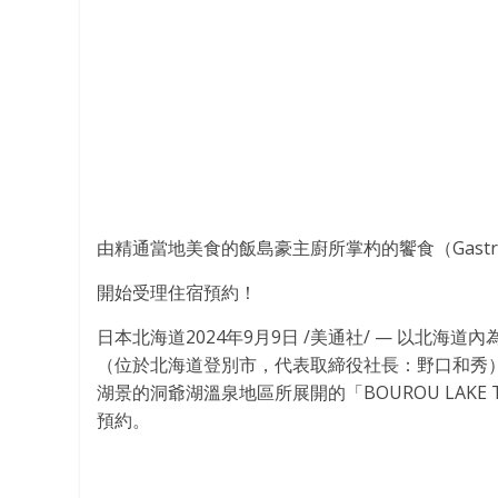
由精通當地美食的飯島豪主廚所掌杓的饗食（Gastr
開始受理住宿預約！
日本北海道
2024年9月9日
/美通社/ — 以北海道
（位於北海道登別市，代表取締役社長：野口和秀）
湖景的洞爺湖溫泉地區所展開的「BOUROU LAKE 
預約。