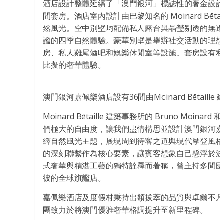
酒店設計整體延續了「澳門銀河」標誌性的奢金設計元
間套房。酒店室內設計由巴黎知名的 Moinard B
然風光。空中別墅均配備私人露台與晶瑩剔透的無
謐的四季自然體驗。豪華別墅是舉辦社交活動的理想
房、私人雞尾酒吧和娛樂休閒室等設施。套房設有
比擬的奢華體驗。
澳門銀河嘉佩樂酒店設有36間由Moinard Bēta
Moinard Bētaille 建築事務所的
Bruno Moinard
和
們極大的自由度，讓我們盡情構思並設計澳門銀河
繹自然風光主題，展現周到待客之道與現代摩登風
的深刻聯繫作為核心要素，讓賓客想象自己懸浮於波光粼粼
式奢華與精湛工藝的獨特詮釋而著稱，曾主持多間
彼的全球旗艦店。
嘉佩樂酒店及度假村秉持出類拔萃的品質與卓爾不
團致力於將澳門優雅奢華格調提升至新里程碑。