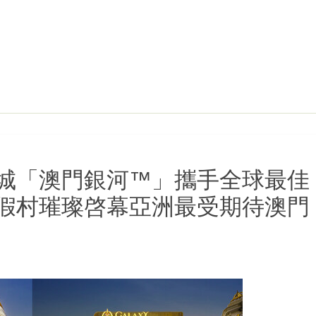
城「澳門銀河™」攜手全球最佳
假村璀璨啓幕亞洲最受期待澳門