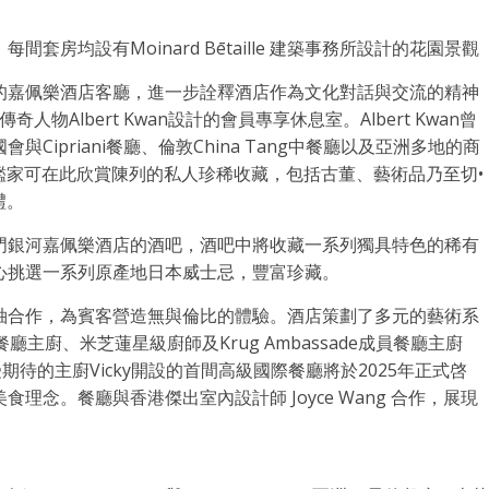
房均設有Moinard Bētaille 建築事務所設計的花園景觀
的嘉佩樂酒店客廳，進一步詮釋酒店作為文化對話與交流的精神
域傳奇人物
Albert Kwan
設計的會員專享休息室。Albert Kwan曾
ipriani餐廳、倫敦China Tang中餐廳以及亞洲多地的商
品鑑家可在此欣賞陳列的私人珍稀收藏，包括古董、藝術品乃至切•
禮。
傾心設計澳門銀河嘉佩樂酒店的酒吧，酒吧中將收藏一系列獨具特色的稀有
心挑選一系列原產地日本威士忌，豐富珍藏。
袖合作，為賓客營造無與倫比的體驗。酒店策劃了多元的藝術系
主廚、米芝蓮星級廚師及Krug Ambassade成員餐廳主廚
待的主廚Vicky開設的首間高級國際餐廳將於2025年正式啓
美食理念。餐廳與香港傑出室內設計師
Joyce Wang
合作，展現