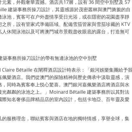
素，外觀奢華震撼。酒店共17層，設有 36 間空中別墅及 57
ētaille 建築事務所操刀設計，其靈感源於茂密叢林與澳門旖旎的自
邊泳池，賓客可在户外盡情享受日光浴，或在隱密的花園盡享靜
之所，設有管家式準備區域、配備雪茄管家與雪茄珍藏的 KTV
私人休閒泳池以及可將澳門城市景觀盡收眼底的露台，打造無可
ille 建築事務所操刀設計的帶有無邊泳池的空中別墅
 Claire Bētaille 在闡釋酒店設計時表示：「銀河娛樂集團給予
嘉佩樂酒店。我們從澳門的探險精神與歷史傳承中汲取靈感，演
格，同時為賓客奉上悦心驚喜。澳門銀河嘉佩樂酒店將酒店與水
的泳池之上。」Moinard Bētaille 建築事務所以其對法
國際知名奢侈品牌精品店的室內設計，包括卡地亞、百年靈及愛
凡的服務理念，聯結賓客與酒店在地的獨特情感，享譽全球，集