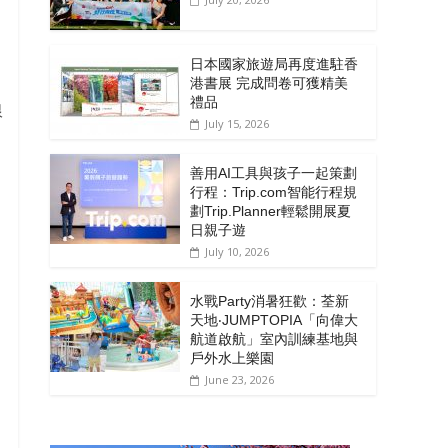
日本國家旅遊局再度進駐香
港書展 完成問卷可獲精美
禮品
銀
July 15, 2026
善用AI工具與孩子一起策劃
行程：Trip.com智能行程規
劃Trip.Planner輕鬆開展夏
日親子遊
July 10, 2026
水戰Party消暑狂歡：荃新
天地‧JUMPTOPIA「向偉大
航道啟航」室內訓練基地與
戶外水上樂園
June 23, 2026