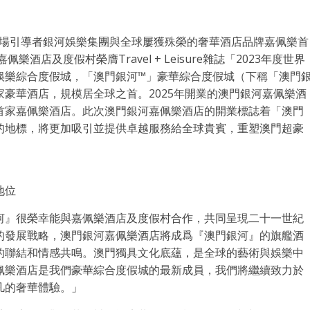
的市場引導者銀河娛樂集團與全球屢獲殊榮的奢華酒店品牌嘉佩樂首
酒店及度假村榮膺Travel + Leisure雜誌「2023年度世界
娛樂綜合度假城，「澳門銀河™」豪華綜合度假城（下稱「澳門
豪華酒店，規模居全球之首。2025年開業的澳門銀河嘉佩樂酒
首家嘉佩樂酒店。此次澳門銀河嘉佩樂酒店的開業標誌着「澳門
的地標，將更加吸引並提供卓越服務給全球貴賓，重塑澳門超豪
地位
河』很榮幸能與嘉佩樂酒店及度假村合作，共同呈現二十一世紀
的發展戰略，澳門銀河嘉佩樂酒店將成爲『澳門銀河』的旗艦酒
的聯結和情感共鳴。澳門獨具文化底蘊，是全球的藝術與娛樂中
佩樂酒店是我們豪華綜合度假城的最新成員，我們將繼續致力於
凡的奢華體驗。」