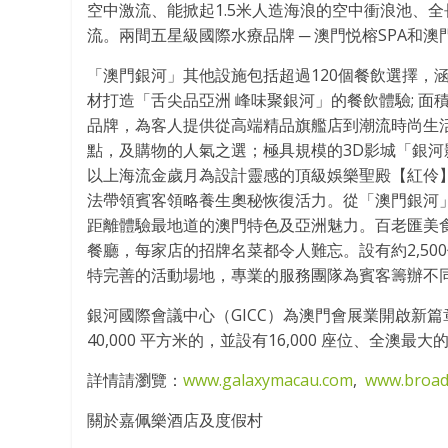
空中激流、能掀起1.5米人造海浪的空中衝浪池、全
流。兩間五星級國際水療品牌 ─ 澳門悦榕SPA和
「澳門銀河」其他設施包括超過120個餐飲選擇，
材打造「舌尖品亞洲 峰味聚銀河」的餐飲體驗; 面
品牌，為客人提供從高端精品旗艦店到潮流時尚生
點，及購物的人氣之選；極具規模的3D影城「銀河
以上海流金歲月為設計靈感的頂級娛樂聖殿【紅伶
法帶領賓客領略養生奧秘恢復活力。從「澳門銀河
距離體驗最地道的澳門特色及亞洲魅力。百老匯美
餐廳，每家店的招牌名菜都令人難忘。設有約2,5
特完善的活動場地，專業的服務團隊為賓客籌辦不
銀河國際會議中心（GICC）為澳門會展業開啟新
40,000 平方米的，並設有16,000 座位、全澳最
詳情請瀏覽：
www.galaxymacau.com
,
www.broa
關於嘉佩樂酒店及度假村