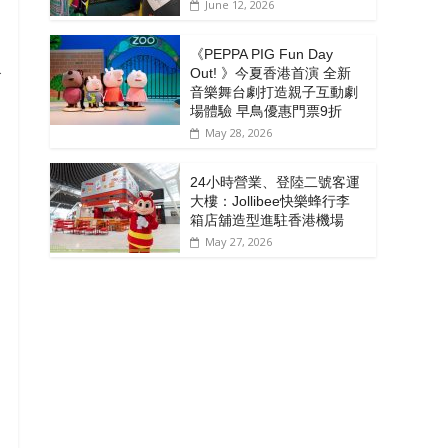
June 12, 2026
《PEPPA PIG Fun Day
食
Out! 》今夏香港首演 全新
音樂舞台劇打造親子互動劇
場體驗 早鳥優惠門票9折
May 28, 2026
；
24小時營業、登陸二號客運
大樓：Jollibee快樂蜂行李
箱店舖造型進駐香港機場
May 27, 2026