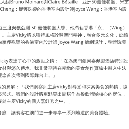
Bruno Moinard與Claire Bētaille；亞洲50最佳餐廳、米芝
ky Cheng；屢獲殊榮的香港室內設計師Joyce Wang；香港室內設
 年就三度榮獲亞洲 50 最佳餐廳大獎。他憑藉香港「永」（Wing）
。主廚Vicky將以獨特風格詮釋澳門精神，融合多元文化，延續
由屢獲殊榮的香港室內設計師
Joyce Wang
擔綱設計，整體環境
icky表達了心中的激動之情：「在為澳門銀河嘉佩樂酒店特別設
食材與悠久傳承。我非常期待在精緻的美食創作實驗中融入中法
理念首次帶到國際舞台上。」
的見解：「我們洞察到主廚Vicky對尋覓和探索美食的熱情，據
築形式。我們的設計將重點突出廚房作為餐飲體驗核心的定位，
主廚Vicky的個人烹飪秀之中。」
餐廳，讓賓客在澳門進一步專享一系列地道的美食體驗。