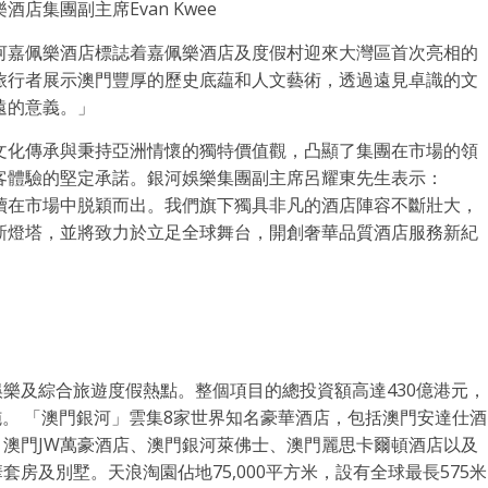
集團副主席Evan Kwee
門銀河嘉佩樂酒店標誌着嘉佩樂酒店及度假村迎來大灣區首次亮相的
旅行者展示澳門豐厚的歷史底藴和人文藝術，透過遠見卓識的文
遠的意義。」
文化傳承與秉持亞洲情懷的獨特價值觀，凸顯了集團在市場的領
客體驗的堅定承諾。銀河娛樂集團副主席呂耀東先生表示：
續在市場中脱穎而出。我們旗下獨具非凡的酒店陣容不斷壯大，
新燈塔，並將致力於立足全球舞台，開創奢華品質酒店服務新紀
樂及綜合旅遊度假熱點。整個項目的總投資額高達430億港元，
施。 「澳門銀河」雲集8家世界知名豪華酒店，包括澳門安達仕酒
澳門JW萬豪酒店、澳門銀河萊佛士、澳門麗思卡爾頓酒店以及
華套房及別墅。天浪淘園佔地75,000平方米，設有全球最長575米