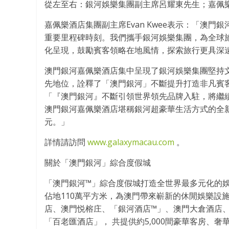
從左至右：銀河娛樂集團副主席呂耀東先生；嘉佩樂酒店
嘉佩樂酒店集團副主席Evan Kwee表示：「澳
重要里程碑時刻。我們攜手銀河娛樂集團，為全球
化呈現，鼓勵賓客領略在地風情，探索旅行更具深
澳門銀河嘉佩樂酒店集中呈現了銀河娛樂集團堅持
先地位，詮釋了「澳門銀河」不斷提升打造非凡賓
「『澳門銀河』不斷引領世界領先品牌入駐，將繼
澳門銀河嘉佩樂酒店堪稱銀河超豪華生活方式的全
元。」
詳情請訪問
www.galaxymacau.com
。
關於「澳門銀河」綜合度假城
「澳門銀河™」綜合度假城打造全世界最多元化的娛
佔地110萬平方米，為澳門帶來嶄新的休閒娛樂設
店、澳門悦榕庄、「銀河酒店™」、澳門大倉酒店、
「百老匯酒店」， 共提供約5,000間豪華客房、奢