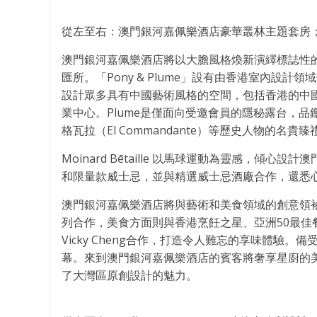
從左至右：澳門銀河嘉佩樂酒店豪華叢林主題套房；每間套
澳門銀河嘉佩樂酒店將以大膽風格煥新演繹標誌性
匯所。「Pony & Plume」設有由香港室內設計領
設計眾多具有中國藝術風格的空間，包括香港的中國會與C
業中心。Plume是僅面向受邀會員的隱秘露台，
格瓦拉（El Commandante）等歷史人物的名貴臻
Moinard Bētaille 以馬球運動為靈感，
和限量款威士忌，並與精選威士忌酒廠合作，還悉
澳門銀河嘉佩樂酒店將與藝術和美食領域的創意領
列合作，美食方面則與香港烹飪之星、亞洲50最佳餐廳
Vicky Cheng
合作，打造令人難忘的享味體驗。備受期
幕。來到澳門銀河嘉佩樂酒店的賓客將奢享星廚的
了大灣區原創設計的魅力。