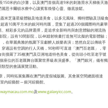
長150米的白沙灘，以及澳門首個高達9米的刺激滑水天梯衝天激
澳門麗思卡爾頓水療中心讓賓客煥發心靈、徹底放鬆。
涵蓋米芝蓮星級體驗及地道美食，以多元風味、獨特體驗及頂級
積超過10萬平方米的銀河時尚匯，雲集了超過200個國際時尚豪華
活、精彩多元的品牌選擇，是追求全新時尚與創意體驗的潮流熱
影院」設有10間影院，以4K鐳射映畫打造無可比擬的電影體驗
】，在華麗典雅的氛圍下呈獻醉人娛樂表演；悠然自足以傳統手
」穿過設有空調的行人天橋，90秒即可直達「澳門百老匯」，零
食街搜羅了35種澳門及亞洲地道特色美食，從街頭小吃至老字號
00個座位的百老匯舞台匯聚世界級表演盛事。「澳門銀河」備有獨
同類型的會議展覽活動。
篇章，同時拓展集團在澳門的度假城版圖。其會展空間總面積達
大的室内綜藝館 ─ 銀河綜藝館。
dwaymacau.com.mo
及
www.galaxyicc.com
。