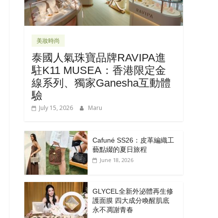
美妝時尚
泰國人氣珠寶品牌RAVIPA進
駐K11 MUSEA：香港限定金
線系列、獨家Ganesha互動體
驗
July 15, 2026
Maru
Cafuné SS26：皮革編織工
藝點綴的夏日旅程
June 18, 2026
GLYCEL全新外泌體再生修
護面膜 四大成分喚醒肌底
永不凋謝青春