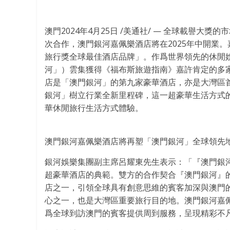
澳門
2024年4月25日
/美通社/ — 全球載譽大獎
次合作，澳門銀河嘉佩樂酒店將在2025年中開業。嘉佩樂
旅行獎全球最佳酒店品牌」。作爲世界領先的休閒
河」）雲集獲得《福布斯旅遊指南》嘉許肯定的多家
店是「澳門銀河」的第九家豪華酒店，亦是大灣區
銀河」樹立行業全新里程碑，這一超豪華生活方式
華休閒旅行生活方式體驗。
澳門銀河嘉佩樂酒店將再塑「澳門銀河」全球領先
銀河娛樂集團副主席呂耀東先生表示：「『澳門銀
超豪華酒店的典範。雙方的合作契合『澳門銀河』
店之一，引領全球具有創意思維的賓客加深與澳門
心之一，也是大灣區重要旅行目的地。澳門銀河嘉
爲全球到訪澳門的賓客提供周到服務，呈現精彩不