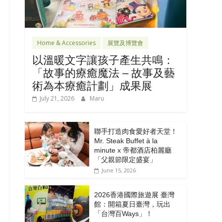
Home & Accessories
展覽及博覽會
以溫暖文字讓孩子產生共鳴：
「故事的療癒魔法 – 故事及藝
術為本療癒計劃」成果展
July 21, 2026
Maru
聯手打造肉食愛好者天堂！
Mr. Steak Buffet à la
minute x 帝都酒店柏麗廳
「⽗親節限定盛宴」
June 15, 2026
2026香港國際旅遊展 臺灣
館：開箱夏日臺灣，玩出
「台灣百Ways」！