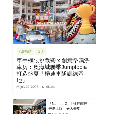
焦點熱話
香港
車手極限挑戰營 x 創意塗鴉洗
車房：奧海城聯乘Jumptopia
打造盛夏「極速車隊訓練基
地」
July 27, 2026
dittou
「Nantou Go！好行南投・
香港上線」盛大登場
July 20, 2026