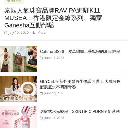
美妝時尚
泰國人氣珠寶品牌RAVIPA進駐K11
MUSEA：香港限定金線系列、獨家
Ganesha互動體驗
July 15, 2026
Maru
Cafuné SS26：皮革編織工藝點綴的夏日旅程
June 18, 2026
GLYCEL全新外泌體再生修護面膜 四大成分喚
醒肌底永不凋謝青春
June 16, 2026
居家式水光療程：SKINTIFIC PDRN全新系列
June 16, 2026