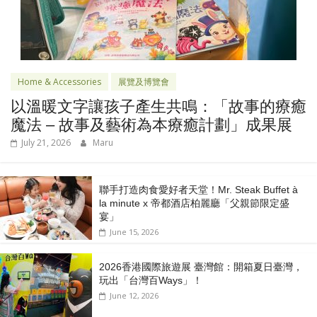
Home & Accessories
展覽及博覽會
以溫暖文字讓孩子產生共鳴：「故事的療癒
魔法 – 故事及藝術為本療癒計劃」成果展
July 21, 2026
Maru
聯手打造肉食愛好者天堂！Mr. Steak Buffet à
la minute x 帝都酒店柏麗廳「⽗親節限定盛
宴」
June 15, 2026
2026香港國際旅遊展 臺灣館：開箱夏日臺灣，
玩出「台灣百Ways」！
June 12, 2026