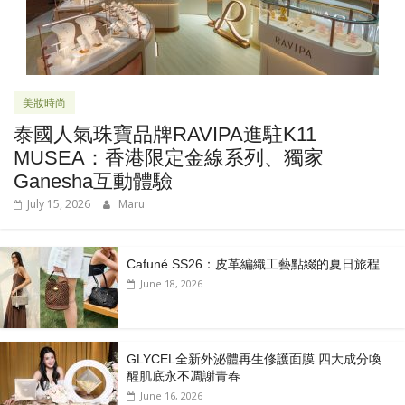
美妝時尚
泰國人氣珠寶品牌RAVIPA進駐K11
MUSEA：香港限定金線系列、獨家
Ganesha互動體驗
July 15, 2026
Maru
Cafuné SS26：皮革編織工藝點綴的夏日旅程
June 18, 2026
GLYCEL全新外泌體再生修護面膜 四大成分喚
醒肌底永不凋謝青春
June 16, 2026