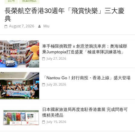
台灣
焦點熱話
長榮航空香港30週年「飛賞快樂」三大慶
典
August 7, 2026
Miu
車手極限挑戰營 x 創意塗鴉洗車房：奧海城聯
乘Jumptopia打造盛夏「極速車隊訓練基地」
July 27, 2026
「Nantou Go！好行南投・香港上線」盛大登場
July 20, 2026
日本國家旅遊局再度進駐香港書展 完成問卷可
獲精美禮品
July 15, 2026