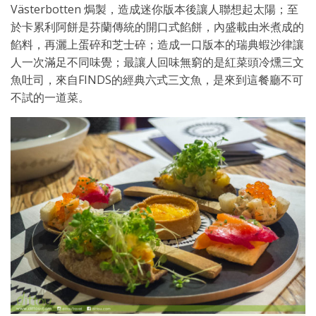
Västerbotten 焗製，造成迷你版本後讓人聯想起太陽；至
於卡累利阿餅是芬蘭傳統的開口式餡餅，內盛載由米煮成的
餡料，再灑上蛋碎和芝士碎；造成一口版本的瑞典蝦沙律讓
人一次滿足不同味覺；最讓人回味無窮的是紅菜頭冷燻三文
魚吐司，來自FINDS的經典六式三文魚，是來到這餐廳不可
不試的一道菜。