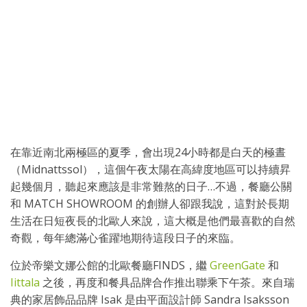
在靠近南北兩極區的夏季，會出現24小時都是白天的極晝
（Midnattssol），這個午夜太陽在高緯度地區可以持續昇
起幾個月，聽起來應該是非常難熬的日子…不過，餐廳公關
和 MATCH SHOWROOM 的創辦人卻跟我說，這對於長期
生活在日短夜長的北歐人來說，這大概是他們最喜歡的自然
奇觀，每年總滿心雀躍地期待這段日子的來臨。
位於帝樂文娜公館的北歐餐廳FINDS，繼
GreenGate
和
Iittala
之後，再度和餐具品牌合作推出聯乘下午茶。來自瑞
典的家居飾品品牌 Isak 是由平面設計師 Sandra Isaksson