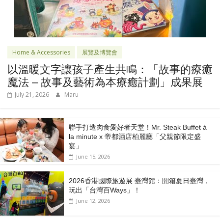
Home & Accessories
展覽及博覽會
以溫暖文字讓孩子產生共鳴：「故事的療癒
魔法 – 故事及藝術為本療癒計劃」成果展
July 21, 2026
Maru
聯手打造肉食愛好者天堂！Mr. Steak Buffet à
la minute x 帝都酒店柏麗廳「⽗親節限定盛
宴」
June 15, 2026
2026香港國際旅遊展 臺灣館：開箱夏日臺灣，
玩出「台灣百Ways」！
June 12, 2026