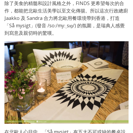
除了美食的精髓和設計風格之外，FINDS 更希望每次的合
作，都能把北歐生活美學以至文化傳揚。所以這次行政總廚
Jaakko 及 Sandra 合力將北歐用餐環境帶到香港，打造
「Så mysigt」(發音 /soː/myːˌsɪɡ/) 的氛圍，是瑞典人感覺
到寫意及親切時的驚嘆。
在北歐人心目中，「Så mysigt」有五大不可或缺的餐桌設