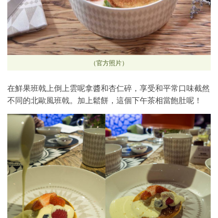
（官方照片）
在鮮果班戟上倒上雲呢拿醬和杏仁碎，享受和平常口味截然
不同的北歐風班戟。加上鬆餅，這個下午茶相當飽肚呢！