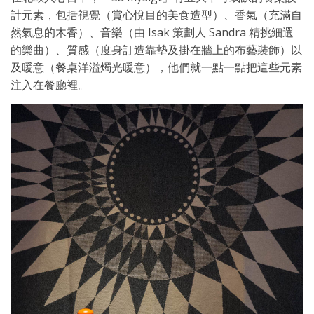
計元素，包括視覺（賞心悅目的美食造型）、香氣（充滿自
然氣息的木香）、音樂（由 Isak 策劃人 Sandra 精挑細選
的樂曲）、質感（度身訂造靠墊及掛在牆上的布藝裝飾）以
及暖意（餐桌洋溢燭光暖意），他們就一點一點把這些元素
注入在餐廳裡。