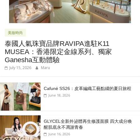
美妝時尚
泰國人氣珠寶品牌RAVIPA進駐K11
MUSEA：香港限定金線系列、獨家
Ganesha互動體驗
July 15, 2026
Maru
Cafuné SS26：皮革編織工藝點綴的夏日旅程
June 18, 2026
GLYCEL全新外泌體再生修護面膜 四大成分喚
醒肌底永不凋謝青春
June 16, 2026