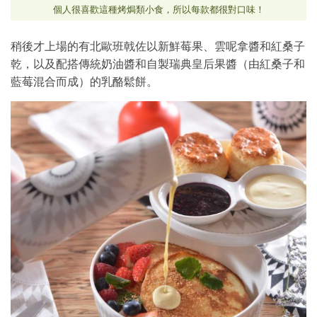
個人很喜歡這種烤焗類小食，所以每款都很對口味！
稍後才上場的有北歐班戟佐以新鮮莓果、雲呢拿醬和紅桑子
乾，以及配搭傳統奶油醬和自製瑞典皇后果醬（由紅桑子和
藍莓混合而成）的乳酪鬆餅。