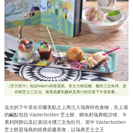
（官方照片）包括M&M’s杯形蛋糕、朱古力棉花糖、脆炸三文魚球、迷
你烤芝士三文治、莓果燕麥乳酪杯及果汁的兒童下午茶套餐。
這次的下午茶在芬蘭美點之上再注入瑞典特色食物，先上場
的鹹點包括 Västerbotten 芝士餅、鱒魚籽瑞典蝦沙律、卡
累利阿餅以及紅菜頭冷燻三文魚吐司。當中 Västerbotten
芝士餅是瑞典的經典節慶美食，以瑞典芝士之王