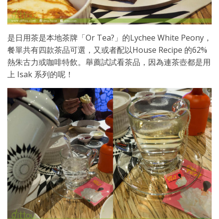
是日用茶是本地茶牌「Or Tea?」的Lychee White Peony，
餐單共有四款茶品可選，又或者配以House Recipe 的62%
熱朱古力或咖啡特飲。舉薦試試看茶品，因為連茶壺都是用
上 Isak 系列的呢！