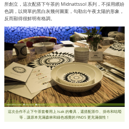
所創立，這次配搭下午茶的 Midnattssol 系列，不採用繽紛
色調，以簡單的黑白灰幾何圖案，勾勒出午夜太陽的形象，
反而顯得很鮮明有格調。
這次合作不止下午茶套餐用上 Isak 的餐具，還搭配茶巾、掛布和咕𠱸
等，讓原本充滿森林和綠色感覺的 FINDS 更充滿個性！