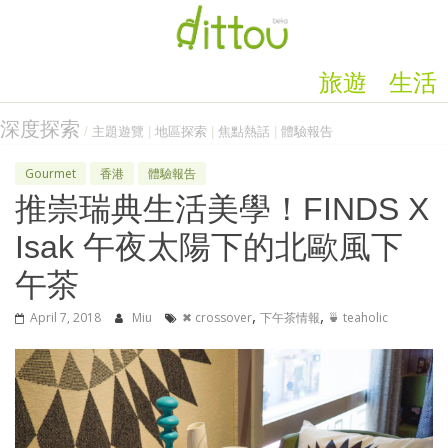
旅遊
生活
深度探索
/
主題遊覽
|
地區探索
|
焦點熱話
|
體驗報告
Gourmet
香港
體驗報告
推崇瑞典生活美學！FINDS X
Isak 午夜太陽下的北歐風下
午茶
,
,
April 7, 2018
Miu
✖ crossover
下午茶情報
🍵 teaholic