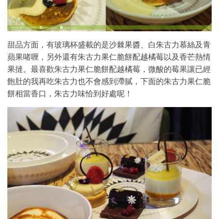
甜品方面，有玻璃杯盛載的是沙棘果醬、白朱古力慕絲及青
蘋果啫喱，另外還有朱古力果仁脆餅配越橘莓以及香芒熱情
果撻。最喜歡朱古力果仁脆餅配越橘莓，微酸的莓果讓已經
飽肚的我再吃朱古力也不會感到滯膩，下面的朱古力果仁脆
餅相當香口，朱古力味恰到好處呢！