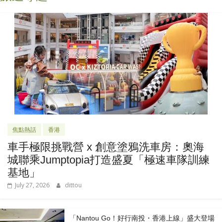
焦點熱話
香港
車手極限挑戰營 x 創意塗鴉洗車房：奧海
城聯乘Jumptopia打造盛夏「極速車隊訓練
基地」
July 27, 2026
dittou
「Nantou Go！好行南投・香港上線」盛大登場