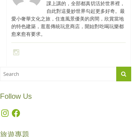
課上講的，全部都真切活於世界裡，
自此對這曼妙世界勾起更多好奇。最
愛小奢華文化之旅，住進風景優美的房間，欣賞當地
的特色建築，逛逛傳統玩意商店，開始對吃喝玩樂都
愈來愈有要求。
Follow Us
Instagram
Facebook
旅遊專題