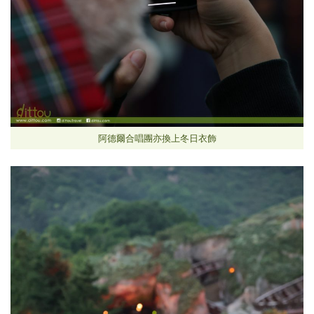
阿德爾合唱團亦換上冬日衣飾