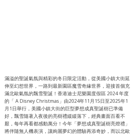
滿溢的聖誕氣氛與精彩的冬日限定活動，從美國小鎮大街延
伸至幻想世界，一路到最新園區魔雪奇緣世界，迎接首個充
滿北歐氣氛的飄雪聖誕！香港迪士尼樂園度假區 2024 年度
的「 A Disney Christmas」由2024年11月15日至2025年1
月1日舉行，美國小鎮大街的巨型夢想成真聖誕樹已準備
好，飄雪隨著入夜後的亮樹禮緩緩落下，經典畫面百看不
厭，每年再看都感動萬分！今年「夢想成真聖誕樹亮燈禮」
將伴隨無人機表演，讓絢麗夢幻的體驗再添奇妙，而以北歐