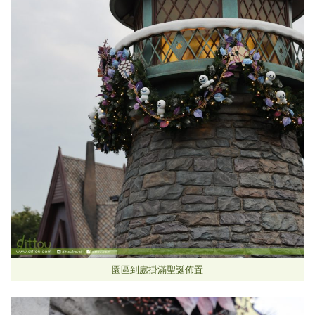
園區到處掛滿聖誕佈置