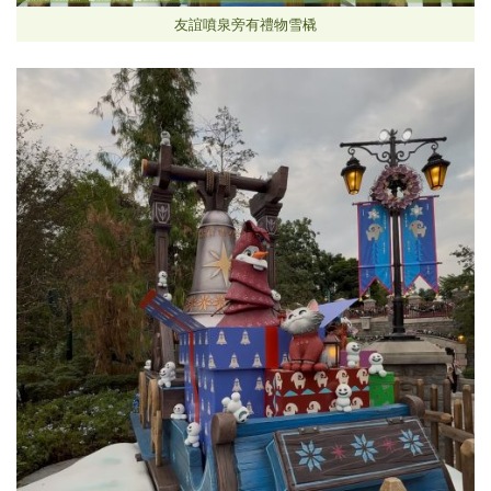
友誼噴泉旁有禮物雪橇