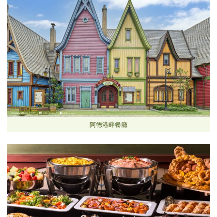
阿德港畔餐廳