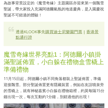
為故事背景設定的《魔雪奇緣》主題園區亦迎來第一個飄雪
聖誕，帶大家投入充滿阿德爾氣氛的地道慶典，是入園慶祝
聖誕不可錯過的體驗！
透過KLOOK事先
購買迪士尼樂園門票
|
香港景
點通行證
魔雪奇緣世界亮點1：阿德爾小鎮掛
滿聖誕佈置，小白躲在禮物盒雪橇上
準備禮物
11月15日起，阿德爾小鎮不同角落都裝上聖誕佈置，準備
迎接飄雪。部分聖誕佈置更有隱藏裝置，例如在友誼噴泉旁
的雪橇上，就有神秘嘉賓小白躲在禮物箱裡，約莫每隔15分
鐘出現一次，每次互動約1分鐘，別錯過他的出現！