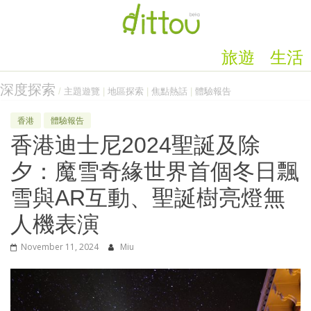
旅遊
生活
深度探索
/
主題遊覽
|
地區探索
|
焦點熱話
|
體驗報告
香港
體驗報告
香港迪士尼2024聖誕及除
夕：魔雪奇緣世界首個冬日飄
雪與AR互動、聖誕樹亮燈無
人機表演
November 11, 2024
Miu