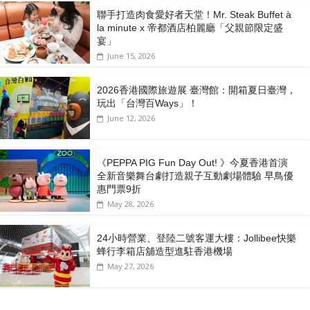
聯手打造肉食愛好者天堂！Mr. Steak Buffet à
la minute x 帝都酒店柏麗廳「⽗親節限定盛
宴」
June 15, 2026
2026香港國際旅遊展 臺灣館：開箱夏日臺灣，
玩出「台灣百Ways」！
June 12, 2026
《PEPPA PIG Fun Day Out! 》今夏香港首演
全新音樂舞台劇打造親子互動劇場體驗 早鳥優
惠門票9折
May 28, 2026
24小時營業、登陸二號客運大樓：Jollibee快樂
蜂行李箱店舖造型進駐香港機場
May 27, 2026