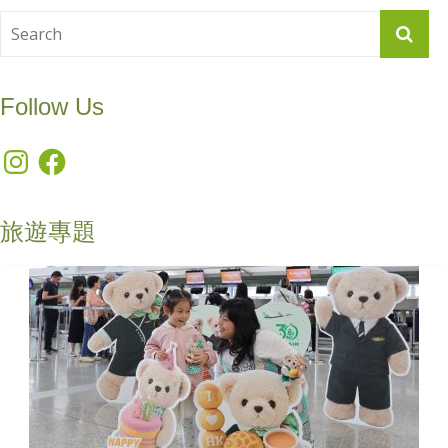
Follow Us
Instagram
Facebook
旅遊專題