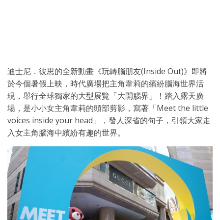
迪士尼．彼思的全新動畫《玩轉腦朋友(Inside Out)》即將
於今個暑假上映，時代廣場把主角韋莉的繽紛腦海世界活
現，舉行全球獨家的大型展覽「大開腦界」！踏入露天廣
場，是小小女主角韋莉的頭部剪影，寫著「Meet the little
voices inside your head」，發人深省的句子，引領大家走
入女主角腦海中繽紛有趣的世界。