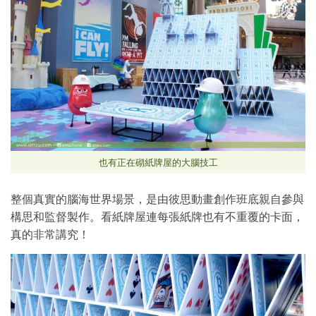
也有正在砌紙牌屋的大腦技工
整個真實的腦海世界場景，是由彼思動畫創作班底親自參與
構思和監督製作。看紙牌屋連每張紙牌也有不重覆的卡面，
真的非常講究！