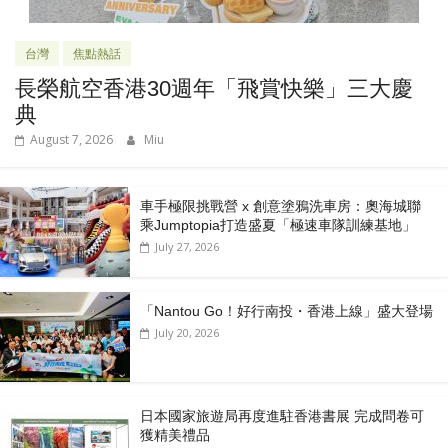
台灣
焦點熱話
長榮航空香港30週年「飛賞快樂」三大慶
典
August 7, 2026
Miu
車手極限挑戰營 x 創意塗鴉洗車房：奧海城聯
乘Jumptopia打造盛夏「極速車隊訓練基地」
July 27, 2026
「Nantou Go！好行南投・香港上線」盛大登場
July 20, 2026
日本國家旅遊局再度進駐香港書展 完成問卷可
獲精美禮品