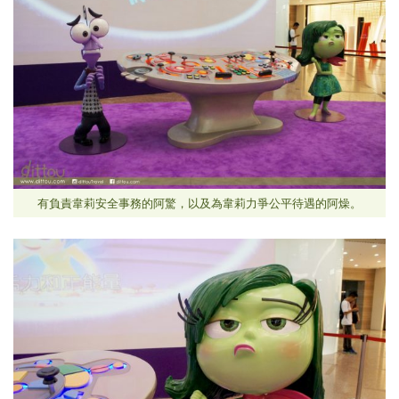
有負責韋莉安全事務的阿驚，以及為韋莉力爭公平待遇的阿燥。