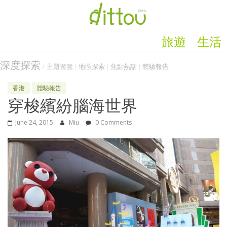
旅遊
生活
深度探索
/
主題遊覽
|
地區探索
|
焦點熱話
|
體驗報告
香港
體驗報告
穿梭繽紛腦海世界
June 24, 2015
Miu
0 Comments