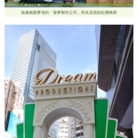
負責炮製夢境的「發夢製作公司」和名演員彩虹獨角獸