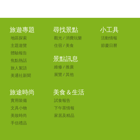
旅遊專題
尋找景點
小工具
地區探索
觀光
/
消費玩樂
活動情報
主題遊覽
住宿
/
美食
節慶日曆
體驗報告
景點訊息
焦點熱話
維修
/
推廣
旅人絮語
展覽
/
其他
美通社新聞
旅途時尚
美食＆生活
實用裝備
試食報告
文具小物
下午茶情報
美妝時尚
家居及精品
手信禮品