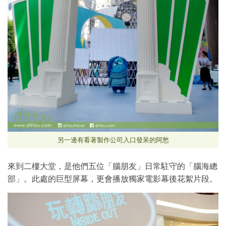
另一邊有看著製作公司入口發呆的阿愁
來到二樓大堂，是他們五位「腦朋友」日常駐守的「腦海總
部」。此處的巨型屏幕，更會播放獨家電影幕後花絮片段。