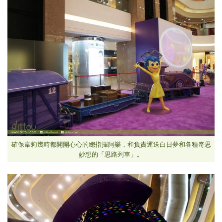
確保韋莉幾時都開開心心的總指揮阿樂，和負責運送白日夢和各種奇思
妙想的「思路列車」。