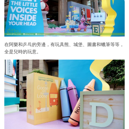
在阿樂和乒乓的旁邊，有玩具熊、城堡、圖書和蠟筆等等，
全是兒時的玩意。