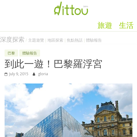
旅遊
生活
深度探索
/
主題遊覽
|
地區探索
|
焦點熱話
|
體驗報告
巴黎
體驗報告
到此一遊！巴黎羅浮宮
July 9, 2015
gloria