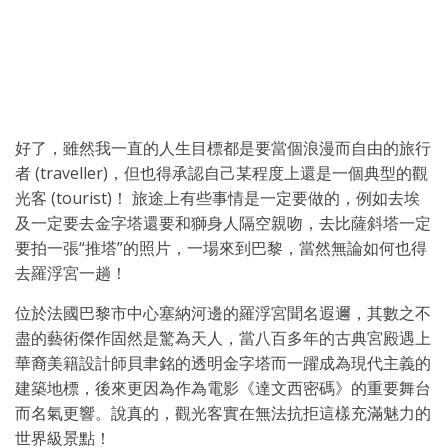
好了，雖然我一直的人生目標都是要當個浪漫而自由的旅行
者 (traveller)，但也得承認自己某程度上還是一個典型的觀
光客 (tourist)！ 旅途上有些事情是一定要做的，例如去埃
及一定要去金字塔還要和獅身人隔空親吻，去比薩斜塔一定
要拍一張“推塔”的照片，一場來到巴黎，當然無論如何也得
去羅浮宮一趟！
位於法國巴黎市中心塞納河邊的羅浮宮聞名遐邇，其數之不
盡的藝術傑作固然是驚為天人，當八百多年的古典宮殿遇上
華裔美籍設計師貝聿銘的透明金字塔而一躍成為現代主義的
建築地標，後來更因為作為電影《達文西密碼》的重要舞台
而名氣更響。說真的，觀光客實在無法抗拒這樣充滿魅力的
世界級景點！