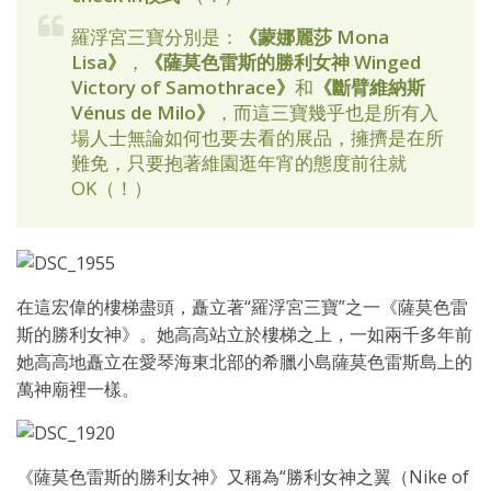
羅浮宮三寶分別是：
《蒙娜麗莎 Mona
Lisa》
，
《薩莫色雷斯的勝利女神 Winged
Victory of Samothrace》
和
《斷臂維納斯
Vénus de Milo》
，而這三寶幾乎也是所有入
場人士無論如何也要去看的展品，擁擠是在所
難免，只要抱著維園逛年宵的態度前往就
OK（！）
在這宏偉的樓梯盡頭，矗立著“羅浮宮三寶”之一《薩莫色雷
斯的勝利女神》。她高高站立於樓梯之上，一如兩千多年前
她高高地矗立在愛琴海東北部的希臘小島薩莫色雷斯島上的
萬神廟裡一樣。
《薩莫色雷斯的勝利女神》又稱為“勝利女神之翼（Nike of