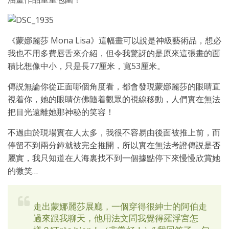
《蒙娜麗莎 Mona Lisa》這幅畫可以說是神級藝術品，想必
我也不用多費唇舌來介紹，但令我驚訝的是原來這張畫的面
積比想像中小，只是長77厘米，寬53厘米。
傳説無論你從正面哪個角度看，都會發現蒙娜麗莎的眼睛直
視着你，她的眼睛仿佛隨着觀眾的視線移動，人們實在無法
把目光遠離她那神秘的笑容！
不過由於現場實在人太多，我很不容易由後面被推上前，而
停留不到兩分鐘就被完全推開，所以實在無法考證傳説是否
屬實，我只知道在人海裏找不到一個據點停下來慢慢欣賞她
的微笑…
走出蒙娜麗莎展廳，一個穿得很紳士的阿伯走
過來跟我聊天，他用法文問我覺得羅浮宮怎