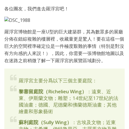
各位團友，我們進去羅浮宮吧！
羅浮宮博物館是一座U型的巨大建築群，其為數眾多的展廳
分佈在錯綜複雜的樓層裡，收藏量更是驚人！要在這樣一個
巨大的空間裡準確定位是一件極度艱難的事情（特別是對沒
有方向感的人來説！），因此，你需要一張博物館地圖以及
在迷路之前稍微了解一下羅浮宮的展覽區域劃分。
羅浮宮主要分爲以下三個主要庭院：
黎塞留庭院（Richelieu Wing）
：遠東、近
東、伊斯蘭文物；雕塑；14世紀至17世紀的法
國油畫；德國、尼德蘭和佛蘭德斯油畫；其他
繪畫和形象藝術
蘇利庭院（Sully Wing）
：古埃及文物；近東
文物；古希臘、伊特魯里亞、古羅馬文物及雕