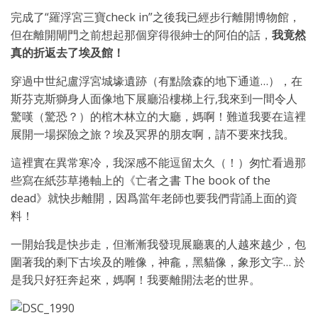
完成了“羅浮宮三寶check in”之後我已經步行離開博物館，
但在離開閘門之前想起那個穿得很紳士的阿伯的話，
我竟然
真的折返去了埃及館！
穿過中世紀盧浮宮城壕遺跡（有點陰森的地下通道…），在
斯芬克斯獅身人面像地下展廳沿樓梯上行,我來到一間令人
驚嘆（驚恐？）的棺木林立的大廳，媽啊！難道我要在這裡
展開一場探險之旅？埃及冥界的朋友啊，請不要來找我。
這裡實在異常寒冷，我深感不能逗留太久（！）匆忙看過那
些寫在紙莎草捲軸上的《亡者之書 The book of the
dead》就快步離開，因爲當年老師也要我們背誦上面的資
料！
一開始我是快步走，但漸漸我發現展廳裏的人越來越少，包
圍著我的剩下古埃及的雕像，神龕，黑貓像，象形文字… 於
是我只好狂奔起來，媽啊！我要離開法老的世界。