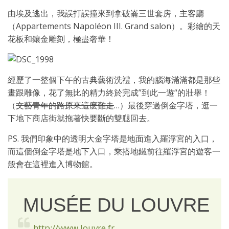
由埃及逃出，我誤打誤撞來到拿破崙三世套房，主客廳
（Appartements Napoléon III. Grand salon）。彩繪的天
花板和鑲金雕刻，極盡奢華！
經歷了一整個下午的古典藝術洗禮，我的腦海滿滿都是那些
畫跟雕像，花了無比的精力終於完成”到此一遊“的壯舉！
（
文藝青年的路原來這麽難走
…）最後穿過倒金字塔，逛一
下地下商店街就拖著快要斷的雙腿回去。
PS. 我們印象中的透明大金字塔是地面進入羅浮宮的入口，
而這個倒金字塔是地下入口，乘搭地鐵前往羅浮宮的遊客一
般會在這裡進入博物館。
MUSÉE DU LOUVRE
http://www.louvre.fr