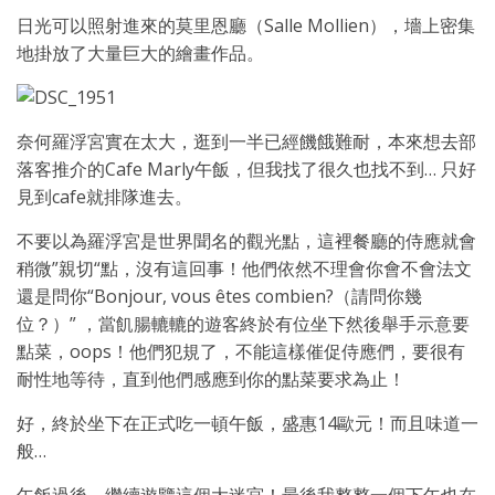
日光可以照射進來的莫里恩廳（Salle Mollien），墻上密集
地掛放了大量巨大的繪畫作品。
奈何羅浮宮實在太大，逛到一半已經饑餓難耐，本來想去部
落客推介的Cafe Marly午飯，但我找了很久也找不到… 只好
見到cafe就排隊進去。
不要以為羅浮宮是世界聞名的觀光點，這裡餐廳的侍應就會
稍微”親切“點，沒有這回事！他們依然不理會你會不會法文
還是問你“Bonjour, vous êtes combien?（請問你幾
位？）” ，當飢腸轆轆的遊客終於有位坐下然後舉手示意要
點菜，oops！他們犯規了，不能這樣催促侍應們，要很有
耐性地等待，直到他們感應到你的點菜要求為止！
好，終於坐下在正式吃一頓午飯，盛惠14歐元！而且味道一
般…