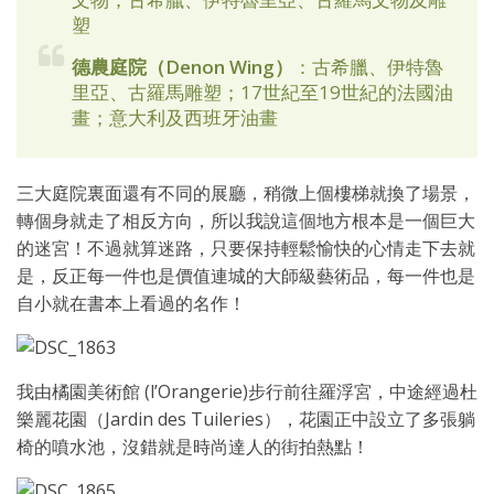
塑
德農庭院（Denon Wing）
：古希臘、伊特魯
里亞、古羅馬雕塑；17世紀至19世紀的法國油
畫；意大利及西班牙油畫
三大庭院裏面還有不同的展廳，稍微上個樓梯就換了場景，
轉個身就走了相反方向，所以我說這個地方根本是一個巨大
的迷宮！不過就算迷路，只要保持輕鬆愉快的心情走下去就
是，反正每一件也是價值連城的大師級藝術品，每一件也是
自小就在書本上看過的名作！
我由橘園美術館 (l’Orangerie)步行前往羅浮宮，中途經過杜
樂麗花園（Jardin des Tuileries），花園正中設立了多張躺
椅的噴水池，沒錯就是時尚達人的街拍熱點！