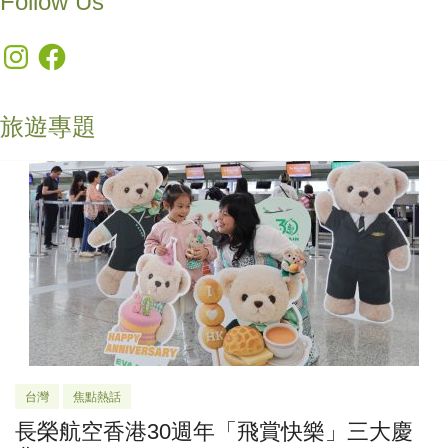
Follow Us
Instagram
Facebook
旅遊專題
台灣
焦點熱話
長榮航空香港30週年「飛賞快樂」三大慶