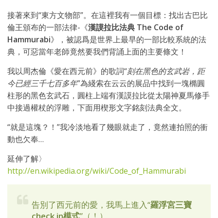
接著來到“東方文物部”。在這裡我有一個目標：找出古巴比
倫王頒布的一部法律-《
漢謨拉比法典 The Code of
Hammurabi
》，被認爲是世界上最早的一部比較系統的法
典，可惡當年老師竟然要我們背誦上面的主要條文！
我以周杰倫《愛在西元前》的歌詞“
刻在黑色的玄武岩，距
今已經三千七百多年
”為綫索在云云的展品中找到一塊橢圓
柱形的黑色玄武石，圓柱上端有漢謨拉比從太陽神夏馬修手
中接過權杖的浮雕，下面用楔形文字銘刻法典全文。
“就是這塊？！”我冷淡地看了幾眼就走了，竟然連拍照的衝
動也欠奉…
延伸了解〉
http://en.wikipedia.org/wiki/Code_of_Hammurabi
告別了西元前的愛，我馬上進入“
羅浮宮三寶
check in模式
”（！）