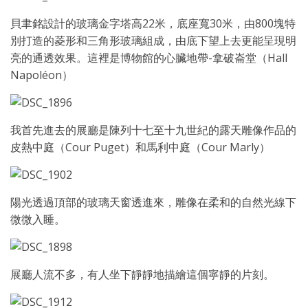
貝聿銘設計的玻璃金字塔高22米，底座寬30米，由800塊特
別打造的菱形和三角形玻璃組成，由底下望上去更能呈現明
亮的通透效果。這裡是博物館的心臟地帶-拿破崙堂（Hall
Napoléon）
我首先進去的展廳是陳列十七至十九世紀的露天雕像作品的
皮熱中庭（Cour Puget）和馬利中庭（Cour Marly）
陽光透過頂部的玻璃天窗透進來，雕像在柔和的自然光線下
微微入睡。
展廳人流不多，有人坐下靜靜地描繪這個寧靜的片刻。