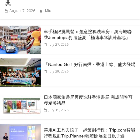
典
August 7, 2026
Miu
車手極限挑戰營 x 創意塗鴉洗車房：奧海城聯
乘Jumptopia打造盛夏「極速車隊訓練基地」
July 27, 2026
「Nantou Go！好行南投・香港上線」盛大登場
July 20, 2026
日本國家旅遊局再度進駐香港書展 完成問卷可
獲精美禮品
July 15, 2026
善用AI工具與孩子一起策劃行程：Trip.com智能
行程規劃Trip.Planner輕鬆開展夏日親子遊