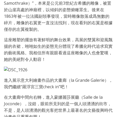
Samothrake）”，本來是公元前3世紀古希臘的雕像，被置
於山崖高處的神廟裡，以傾斜的姿態俯瞰眾生。後來在
1863年被一位法國副領事發現，當時雕像散落成爲無數的
碎片，雕像的右翼更一直沒法找到，現在看到的右翼是根據
僅存的左翼複製的。
這座雕塑的擺放有著鮮明的舞台效果，高展的雙翼和迎風飄
揚的衣裙，翊翊如生的姿態充分體現了希臘化時代追求寫實
的藝術風格。我相信所有親眼看過這座雕像的人也會驚嘆，
她的美絕對令人動容！
進入展示意大利繪畫作品的大畫廊（la Grande Galerie），
我們繼續“羅浮宮三寶check in”吧！
在大畫廊中間向右轉，進入蒙娜麗莎展廳（Salle de la
Joconde），沒錯，眼前所見到的是一個人頭湧湧的街市，
不是，是人頭湧湧的觀光客把世界上最著名的文藝復興時代
油畫作品重重包圍！