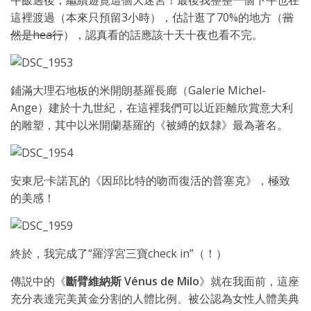
午飯過後，繼續遊覽這個大迷宮！最後我整整一個下午也在
這裡渡過（本來只預留3小時），估計逛了70%的地方（
當
然是hea行
），認真看的話應該十天十夜也看不完。
鋪滿大理石地板的米開朗基羅長廊（Galerie Michel-
Ange）建於十九世紀，在這裡我們可以近距離欣賞意大利
的雕塑，其中以米開蘭基羅的《被縛的奴隸》最為著名。
安東尼·卡諾瓦的《因邱比特的吻而復活的普塞克》，極致
的美感！
終於，我完成了“羅浮宮三寶check in”（！）
傳説中的《
斷臂維納斯 Vénus de Milo
》就在我面前，這座
充分表達完美黃金分割的人體比例、被公認為女性人體美典