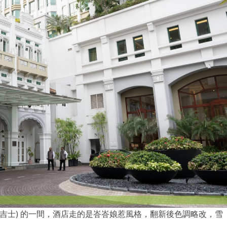
(武吉士) 的一間，酒店走的是峇峇娘惹風格，翻新後色調略改，雪