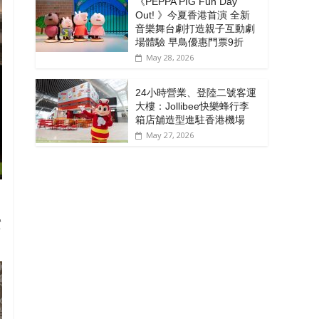
《PEPPA PIG Fun Day
Out! 》今夏香港首演 全新
音樂舞台劇打造親子互動劇
場體驗 早鳥優惠門票9折
May 28, 2026
24小時營業、登陸二號客運
大樓：Jollibee快樂蜂行李
箱店舖造型進駐香港機場
May 27, 2026
實