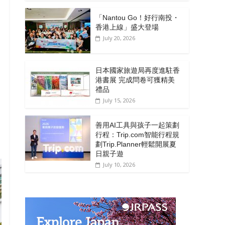
「Nantou Go！好行南投・
香港上線」盛大登場
July 20, 2026
日本國家旅遊局再度進駐香
港書展 完成問卷可獲精美
禮品
July 15, 2026
善用AI工具與孩子一起策劃
行程：Trip.com智能行程規
劃Trip.Planner輕鬆開展夏
日親子遊
July 10, 2026