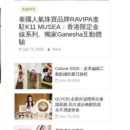
美妝時尚
泰國人氣珠寶品牌RAVIPA進
駐K11 MUSEA：香港限定金
線系列、獨家Ganesha互動體
驗
July 15, 2026
Maru
Cafuné SS26：皮革編織工
藝點綴的夏日旅程
June 18, 2026
GLYCEL全新外泌體再生修
護面膜 四大成分喚醒肌底
永不凋謝青春
June 16, 2026