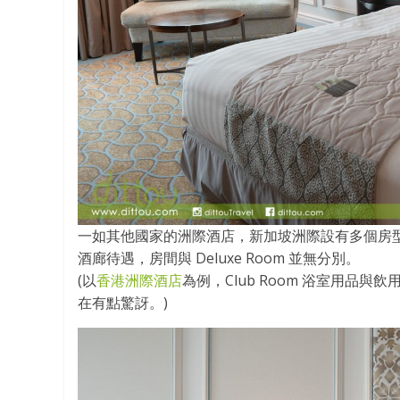
一如其他國家的洲際酒店，新加坡洲際設有多個房型，這一
酒廊待遇，房間與 Deluxe Room 並無分別。
(以
香港洲際酒店
為例，Club Room 浴室用
在有點驚訝。)