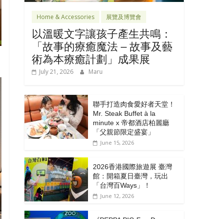
Home & Accessories
展覽及博覽會
以溫暖文字讓孩子產生共鳴：
「故事的療癒魔法 – 故事及藝
術為本療癒計劃」成果展
July 21, 2026
Maru
聯手打造肉食愛好者天堂！
Mr. Steak Buffet à la
minute x 帝都酒店柏麗廳
「⽗親節限定盛宴」
June 15, 2026
2026香港國際旅遊展 臺灣
館：開箱夏日臺灣，玩出
「台灣百Ways」！
June 12, 2026