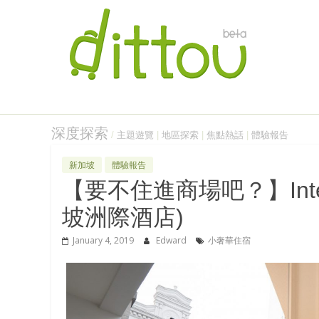
深度探索
/
主題遊覽
|
地區探索
|
焦點熱話
|
體驗報告
新加坡
體驗報告
【要不住進商場吧？】Intercon
坡洲際酒店)
January 4, 2019
Edward
小奢華住宿