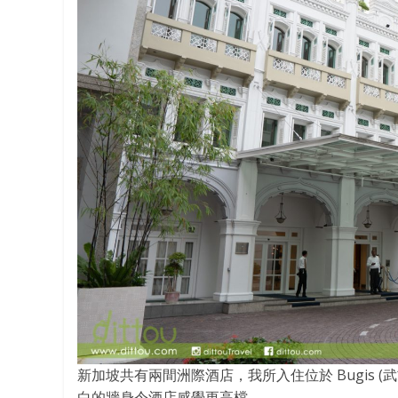
新加坡共有兩間洲際酒店，我所入住位於 Bugis 
白的牆身令酒店感覺更高檔。