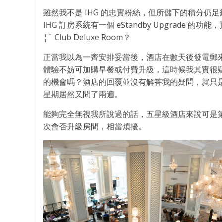
雖然我不是 IHG 的忠實粉絲，但所儲下的積分
IHG 訂房系統有一個 eStandby Upgrad
¦¨ Club Deluxe Room？
正當我以為一齊安排妥當後，酒店在數天後發電郵
體驗不妨可加購早餐或付費升級，這時候我其實很
的機會嗎？酒店的回覆並沒有解答我的疑問，就只是說 e
星期居然又問了兩遍。
能夠完全無視我所說過的話，五星級酒店來說可是
次會否升級房間，相當煩擾。