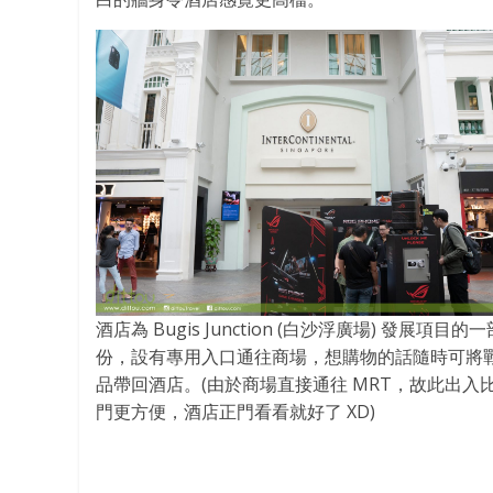
酒店為 Bugis Junction (白沙浮廣場) 發展項目的一
份，設有專用入口通往商場，想購物的話隨時可將
品帶回酒店。(由於商場直接通往 MRT，故此出入
門更方便，酒店正門看看就好了 XD)