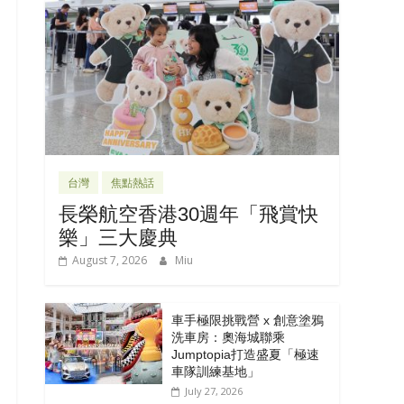
台灣
焦點熱話
長榮航空香港30週年「飛賞快
樂」三大慶典
August 7, 2026
Miu
車手極限挑戰營 x 創意塗鴉
洗車房：奧海城聯乘
Jumptopia打造盛夏「極速
車隊訓練基地」
July 27, 2026