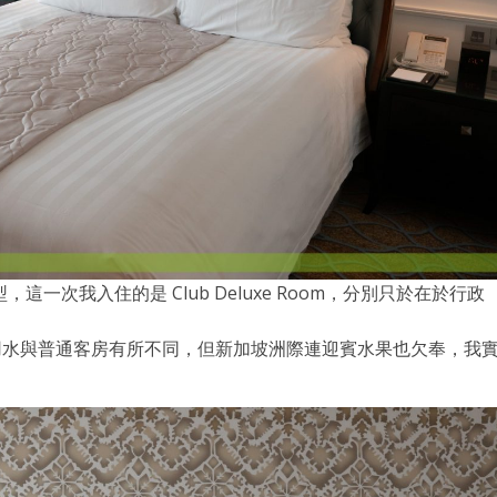
次我入住的是 Club Deluxe Room，分別只於在於行政
品與飲用水與普通客房有所不同，但新加坡洲際連迎賓水果也欠奉，我