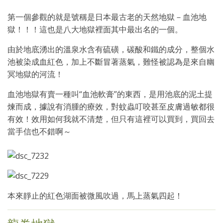
第一個參觀的就是號稱是日本最古老的天然地獄－血池地
獄！！！這也是八大地獄裡面其中最出名的一個。
由於地底湧出的溫泉水含有硫磺，碳酸和鐵的成分，整個水
池被染成血紅色，加上不斷冒著蒸氣，難怪被認為是來自幽
冥地獄的河流！
血池地獄有賣一種叫“血池軟膏”的東西，是用池底的泥土提
煉而成，據說有消腫的療效，對蚊蟲叮咬甚至皮膚過敏都很
有效！效用如何我就不清楚，但只有這裡可以買到，買回去
當手信也不錯啊～
本來靜止的紅色湖面被微風吹過，馬上蒸氣四起！