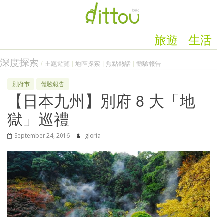
旅遊
生活
深度探索
/
主題遊覽
|
地區探索
|
焦點熱話
|
體驗報告
別府市
體驗報告
【日本九州】別府 8 大「地
獄」巡禮
September 24, 2016
gloria