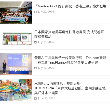
「Nantou Go！好行南投・香港上線」盛大登場
July 20, 2026
日本國家旅遊局再度進駐香港書展 完成問卷可
獲精美禮品
July 15, 2026
善用AI工具與孩子一起策劃行程：Trip.com智能
行程規劃Trip.Planner輕鬆開展夏日親子遊
July 10, 2026
水戰Party消暑狂歡：荃新天地‧
JUMPTOPIA「向偉大航道啟航」室內訓練基地
與戶外水上樂園
June 23, 2026