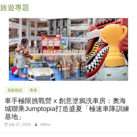
旅遊專題
焦點熱話
香港
車手極限挑戰營 x 創意塗鴉洗車房：奧海
城聯乘Jumptopia打造盛夏「極速車隊訓練
基地」
July 27, 2026
dittou