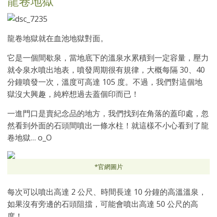
龍卷地獄
龍卷地獄就在血池地獄對面。
它是一個間歇泉，當地底下的溫泉水累積到一定容量，壓力
就令泉水噴出地表，噴發周期很有規律，大概每隔 30、40
分鐘噴發一次，溫度可高達 105 度。不過，我們對這個地
獄沒大興趣，純粹想過去蓋個印而已！
一進門口是賣紀念品的地方，我們找到在角落的蓋印處，忽
然看到外面的石頭間噴出一條水柱！就這樣不小心看到了龍
卷地獄… o_O
*官網圖片
每次可以噴出高達 2 公尺、時間長達 10 分鐘的高溫溫泉，
如果沒有旁邊的石頭阻擋，可能會噴出高達 50 公尺的高
度！