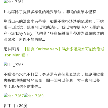
灶地獄除了提供多樣化的地獄景觀，連喝的溫泉水也有！
剛舀出來的溫泉水有些燙，如果不抗拒淡淡的硫磺味，不妨
喝一口試試，聽說可以幫助消化。我以前在捷克的卡羅維瓦
利 (Karlovy Vary) 已經喝了很多偏鹹而且帶濃烈鐵鏽味道的
溫泉水，所以不想再喝…
延伸閱讀：
【捷克 Karlovy Vary】喝太多溫泉水可能會變成
Iron Man 喔！
不喝溫泉水也不打緊，旁邊還有這個蒸氣溫泉，據說用喉嚨
去吸收地熱散發的蒸氣，聞一聞可以美肌，索一索可以養
生！真係信不信由你…
四丁目：80度