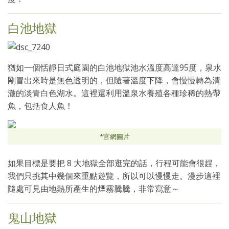
白池地獄
猶如一個恬靜日式庭園的白池地獄池水溫度高達95度，泉水
剛冒出來時是無色透明的，但隨著溫度下降，會慢慢轉為清
澈的淡青白色湖水。這裡還利用溫泉水養殖各種珍稀的熱帶
魚，包括食人魚！
*官網圖片
如果目標是要把 8 大地獄全部逛完的話，行程可能會很趕，
我們只挑其中幾個來重點遊覽，所以可以慢慢走。漫步這裡
隨處可見由地熱所產生的煙霧騰騰，非常寫意～
鬼山地獄