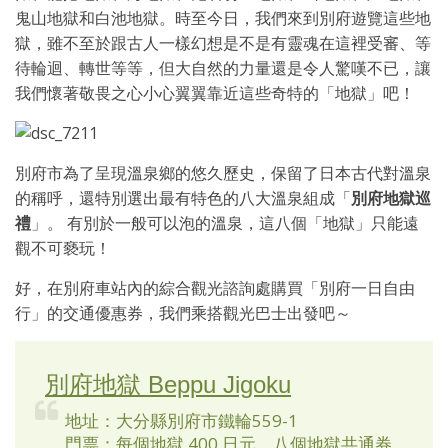
鬼山地獄和白池地獄。時至今日，我們來到別府遊覽這些地
獄，雖不至於跟古人一樣幻想是不是有靈魂在這裡受審、等
待輪迴、轉世等等，但大自然的力量還是令人驚嘆不已，讓
我們懷著敬畏之心小心翼翼靠近這些奇特的「地獄」吧！
別府市為了呈現溫泉鄉的悠久歷史，保留了日本古代對溫泉
的稱呼，還特別選出最有特色的八大溫泉組成「
別府地獄巡
禮
」。 有別於一般可以泡的溫泉，這八個「地獄」只能遠
觀不可褻玩！
好，在別府車站內的綜合觀光諮詢處購買「別府一日自由
行」的交通優惠券，我們乘搭觀光巴士出發吧～
別府地獄 Beppu Jigoku
地址：大分縣別府市鐵輪559-1
門票：每個地獄 400 日元、八個地獄共通券