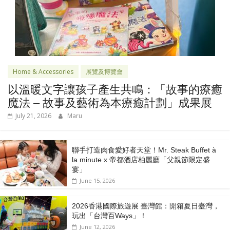
Home & Accessories
展覽及博覽會
以溫暖文字讓孩子產生共鳴：「故事的療癒
魔法 – 故事及藝術為本療癒計劃」成果展
July 21, 2026
Maru
聯手打造肉食愛好者天堂！Mr. Steak Buffet à
la minute x 帝都酒店柏麗廳「⽗親節限定盛
宴」
June 15, 2026
2026香港國際旅遊展 臺灣館：開箱夏日臺灣，
玩出「台灣百Ways」！
June 12, 2026