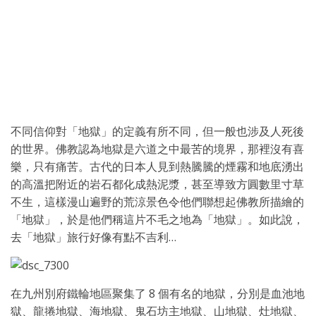
不同信仰對「地獄」的定義有所不同，但一般也涉及人死後
的世界。佛教認為地獄是六道之中最苦的境界，那裡沒有喜
樂，只有痛苦。古代的日本人見到熱騰騰的煙霧和地底湧出
的高溫把附近的岩石都化成熱泥漿，甚至導致方圓數里寸草
不生，這樣漫山遍野的荒涼景色令他們聯想起佛教所描繪的
「地獄」，於是他們稱這片不毛之地為「地獄」。如此說，
去「地獄」旅行好像有點不吉利…
在九州別府鐵輪地區聚集了 8 個有名的地獄，分別是血池地
獄、龍捲地獄、海地獄、鬼石坊主地獄、山地獄、灶地獄、