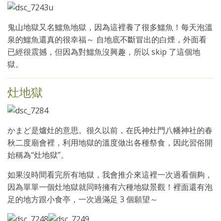
鬼山地獄又名鱷魚地獄，因為這裡養了很多鱷魚！每天泡溫
泉的鱷魚還真的很幸福～ 自地底不斷冒出的白煙，外面看
已經很震撼，但因為對鱷魚沒興趣，所以 skip 了這個地
獄。
灶地獄
かまど是爐灶的意思。很久以前，在氏神灶門八幡神社的春
秋二度廟會裡，利用地獄的溫度做出各種祭食，因此習俗開
始稱為“灶地獄”。
如果沒時間看完所有地獄，我會推介來這裡一次過看個夠，
因為單單一個灶地獄就同時擁有六種地獄景觀！裡面還有泡
足的地方跟小食亭，一次過滿足 3 個願望～