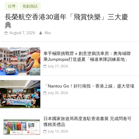
台灣
焦點熱話
長榮航空香港30週年「飛賞快樂」三大慶
典
August 7, 2026
Miu
車手極限挑戰營 x 創意塗鴉洗車房：奧海城聯
乘Jumptopia打造盛夏「極速車隊訓練基地」
July 27, 2026
「Nantou Go！好行南投・香港上線」盛大登場
July 20, 2026
日本國家旅遊局再度進駐香港書展 完成問卷可
獲精美禮品
July 15, 2026