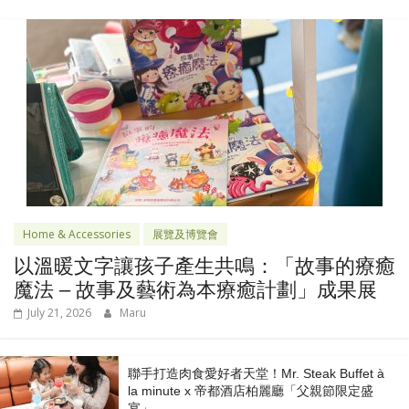
Home & Accessories
展覽及博覽會
以溫暖文字讓孩子產生共鳴：「故事的療癒
魔法 – 故事及藝術為本療癒計劃」成果展
July 21, 2026
Maru
聯手打造肉食愛好者天堂！Mr. Steak Buffet à
la minute x 帝都酒店柏麗廳「⽗親節限定盛
宴」