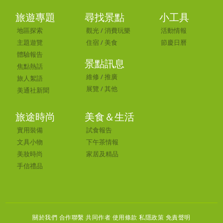
旅遊專題
尋找景點
小工具
地區探索
觀光
/
消費玩樂
活動情報
主題遊覽
住宿
/
美食
節慶日曆
體驗報告
景點訊息
焦點熱話
維修
/
推廣
旅人絮語
展覽
/
其他
美通社新聞
旅途時尚
美食＆生活
實用裝備
試食報告
文具小物
下午茶情報
美妝時尚
家居及精品
手信禮品
關於我們 合作聯繫
共同作者
使用條款 私隱政策 免責聲明