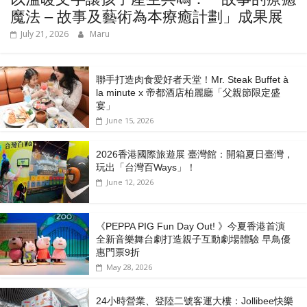
魔法 – 故事及藝術為本療癒計劃」成果展
July 21, 2026
Maru
聯手打造肉食愛好者天堂！Mr. Steak Buffet à
la minute x 帝都酒店柏麗廳「⽗親節限定盛
宴」
June 15, 2026
2026香港國際旅遊展 臺灣館：開箱夏日臺灣，
玩出「台灣百Ways」！
June 12, 2026
《PEPPA PIG Fun Day Out! 》今夏香港首演
全新音樂舞台劇打造親子互動劇場體驗 早鳥優
惠門票9折
May 28, 2026
24小時營業、登陸二號客運大樓：Jollibee快樂