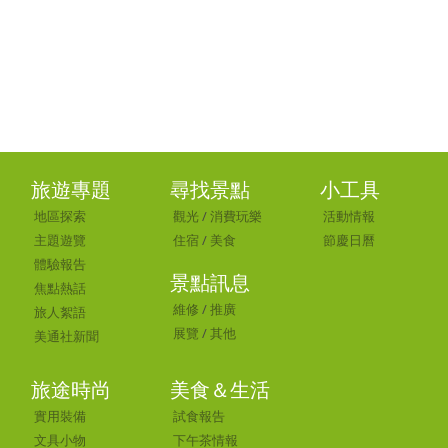
旅遊專題
尋找景點
小工具
地區探索
觀光
/
消費玩樂
活動情報
主題遊覽
住宿
/
美食
節慶日曆
體驗報告
景點訊息
焦點熱話
維修
/
推廣
旅人絮語
展覽
/
其他
美通社新聞
旅途時尚
美食＆生活
實用裝備
試食報告
文具小物
下午茶情報