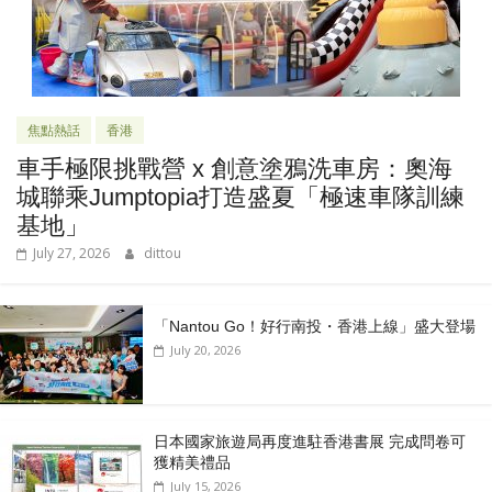
焦點熱話
香港
車手極限挑戰營 x 創意塗鴉洗車房：奧海
城聯乘Jumptopia打造盛夏「極速車隊訓練
基地」
July 27, 2026
dittou
「Nantou Go！好行南投・香港上線」盛大登場
July 20, 2026
日本國家旅遊局再度進駐香港書展 完成問卷可
獲精美禮品
July 15, 2026