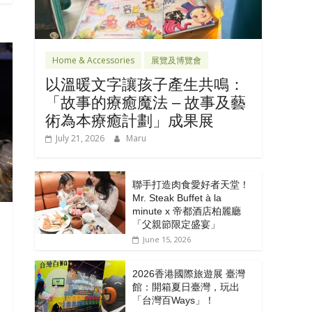
Home & Accessories
展覽及博覽會
以溫暖文字讓孩子產生共鳴：
「故事的療癒魔法 – 故事及藝
術為本療癒計劃」成果展
July 21, 2026
Maru
聯手打造肉食愛好者天堂！
Mr. Steak Buffet à la
minute x 帝都酒店柏麗廳
「⽗親節限定盛宴」
June 15, 2026
2026香港國際旅遊展 臺灣
館：開箱夏日臺灣，玩出
「台灣百Ways」！