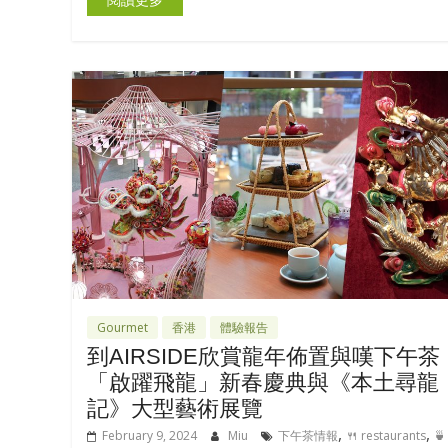
Gourmet
香港
體驗報告
到AIRSIDE欣賞龍年佈置與嘆下午茶
「啟躍飛龍」新春慶典與《本土尋龍
記》大型藝術展覽
,
,
February 9, 2024
Miu
下午茶情報
🍴 restaurants
🍵