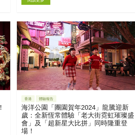
香港
體驗報告
！
海洋公園「團園賀年2024」龍騰迎新
歲：全新恆常體驗「老大街霓虹璀璨盛
會」及「超新星大比拼」同時隆重登
場！