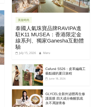
美妝時尚
泰國人氣珠寶品牌RAVIPA進
駐K11 MUSEA：香港限定金
線系列、獨家Ganesha互動體
驗
July 15, 2026
Maru
Cafuné SS26：皮革編織工
藝點綴的夏日旅程
June 18, 2026
GLYCEL全新外泌體再生修
護面膜 四大成分喚醒肌底
永不凋謝青春