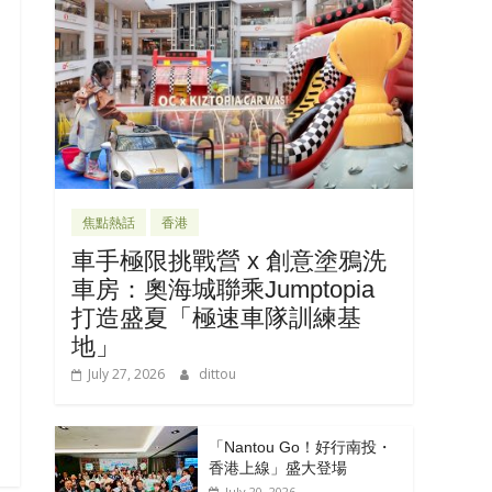
焦點熱話
香港
車手極限挑戰營 x 創意塗鴉洗
車房：奧海城聯乘Jumptopia
打造盛夏「極速車隊訓練基
地」
July 27, 2026
dittou
「Nantou Go！好行南投・
香港上線」盛大登場
July 20, 2026