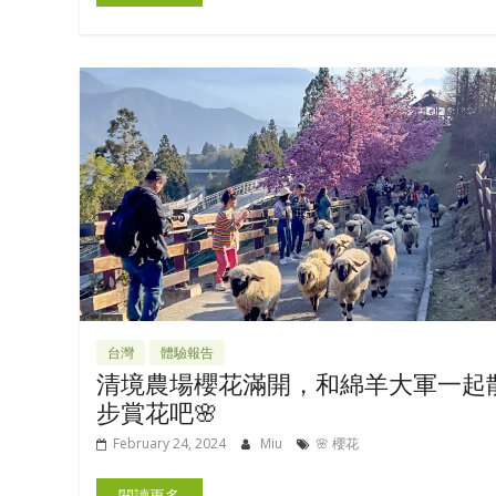
台灣
體驗報告
清境農場櫻花滿開，和綿羊大軍一起
步賞花吧🌸
February 24, 2024
Miu
🌸 櫻花
閱讀更多