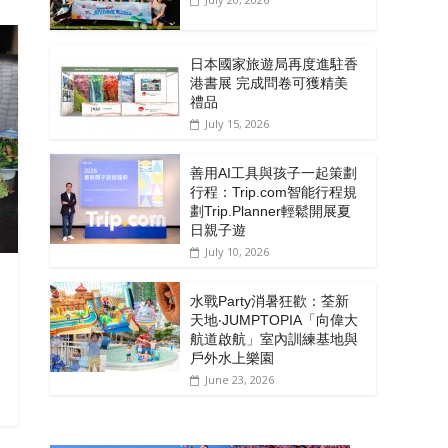
日本國家旅遊局再度進駐香
港書展 完成問卷可獲精美
禮品
July 15, 2026
善用AI工具與孩子一起策劃
行程：Trip.com智能行程規
劃Trip.Planner輕鬆開展夏
日親子遊
July 10, 2026
水戰Party消暑狂歡：荃新
天地‧JUMPTOPIA「向偉大
航道啟航」室內訓練基地與
戶外水上樂園
June 23, 2026