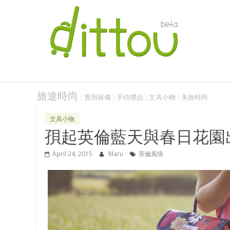
旅途時尚
/
實用裝備
|
手信禮品
|
文具小物
|
美妝時尚
文具小物
孭起英倫藍天與春日花園
April 24, 2015
Maru
英倫風情