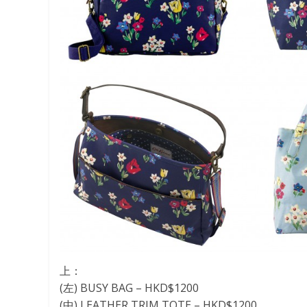
上：
(左) BUSY BAG – HKD$1200
(中) LEATHER TRIM TOTE – HKD$1200