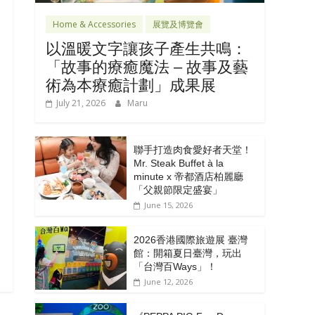
Home & Accessories
展覽及博覽會
以溫暖文字讓孩子產生共鳴：
「故事的療癒魔法 – 故事及藝
術為本療癒計劃」成果展
July 21, 2026
Maru
聯手打造肉食愛好者天堂！
Mr. Steak Buffet à la
minute x 帝都酒店柏麗廳
「⽗親節限定盛宴」
June 15, 2026
2026香港國際旅遊展 臺灣
館：開箱夏日臺灣，玩出
「台灣百Ways」！
June 12, 2026