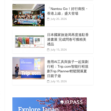
「Nantou Go！好行南投・
香港上線」盛大登場
July 20, 2026
日本國家旅遊局再度進駐香
港書展 完成問卷可獲精美
禮品
July 15, 2026
善用AI工具與孩子一起策劃
行程：Trip.com智能行程規
劃Trip.Planner輕鬆開展夏
日親子遊
July 10, 2026