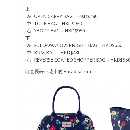
上：
(左) OPEN CARRY BAG – HKD$480
(中) TOTE BAG – HKD$980
(右) XBODY BAG – HKD$950
下：
(左) FOLDAWAY OVERNIGHT BAG – HKD$650
(中) BUM BAG – HKD$480
(右) REVERSE COATED SHOPPER BAG – HKD$55
隨意長著小花束的 Paradise Bunch –