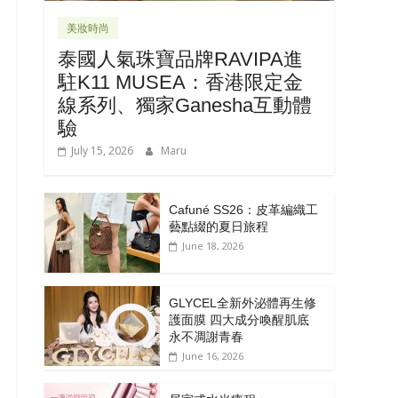
美妝時尚
泰國人氣珠寶品牌RAVIPA進
駐K11 MUSEA：香港限定金
線系列、獨家Ganesha互動體
驗
July 15, 2026
Maru
Cafuné SS26：皮革編織工
藝點綴的夏日旅程
June 18, 2026
GLYCEL全新外泌體再生修
護面膜 四大成分喚醒肌底
永不凋謝青春
June 16, 2026