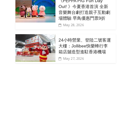
《PEPPA PIG Fun Day
Out! 》今夏香港首演 全新
音樂舞台劇打造親子互動劇
場體驗 早鳥優惠門票9折
May 28, 2026
24小時營業、登陸二號客運
大樓：Jollibee快樂蜂行李
箱店舖造型進駐香港機場
May 27, 2026