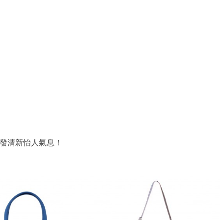
圖案散發清新怡人氣息！