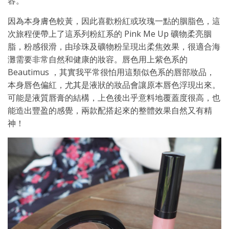
容。
因為本身膚色較黃，因此喜歡粉紅或玫瑰一點的胭脂色，這
次旅程便帶上了這系列粉紅系的 Pink Me Up 礦物柔亮胭
脂，粉感很滑，由珍珠及礦物粉呈現出柔焦效果，很適合海
灘需要非常自然和健康的妝容。唇色用上紫色系的
Beautimus ，其實我平常很怕用這類似色系的唇部妝品，
本身唇色偏紅，尤其是液狀的妝品會讓原本唇色浮現出來。
可能是液質唇膏的結構，上色後出乎意料地覆蓋度很高，也
能造出豐盈的感覺，兩款配搭起來的整體效果自然又有精
神！