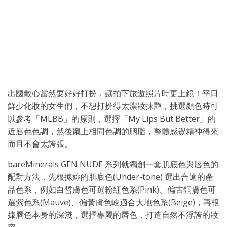
出國散心當然要好好打扮，讓拍下旅遊照片時更上鏡！平日
鮮少化妝的女生們，不想打扮得太濃妝抹艷，挑選顏色時可
以參考「MLBB」的原則，選擇「My Lips But Better」的
近唇色色調，然後襯上相同色調的胭脂，整體感覺精神得來
而且不會太誇張。
bareMinerals GEN NUDE 系列就獨創一套肌底色與唇色的
配對方法，先根據妳的肌底色(Under-tone) 選出合適的產
品色系，例如白皙膚色可選粉紅色系(Pink)、偏古銅膚色可
選紫色系(Mauve)、偏黃膚色較適合大地色系(Beige)，再根
據唇色本身的深淺，選擇專屬的唇色，打造自然不浮誇的妝