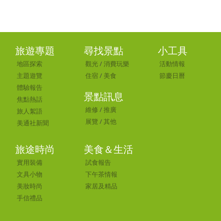
旅遊專題
尋找景點
小工具
地區探索
觀光
/
消費玩樂
活動情報
主題遊覽
住宿
/
美食
節慶日曆
體驗報告
景點訊息
焦點熱話
維修
/
推廣
旅人絮語
展覽
/
其他
美通社新聞
旅途時尚
美食＆生活
實用裝備
試食報告
文具小物
下午茶情報
美妝時尚
家居及精品
手信禮品