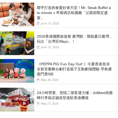
聯手打造肉食愛好者天堂！Mr. Steak Buffet à
la minute x 帝都酒店柏麗廳「⽗親節限定盛
宴」
June 15, 2026
2026香港國際旅遊展 臺灣館：開箱夏日臺灣，
玩出「台灣百Ways」！
June 12, 2026
《PEPPA PIG Fun Day Out! 》今夏香港首演
全新音樂舞台劇打造親子互動劇場體驗 早鳥優
惠門票9折
May 28, 2026
24小時營業、登陸二號客運大樓：Jollibee快樂
蜂行李箱店舖造型進駐香港機場
May 27, 2026