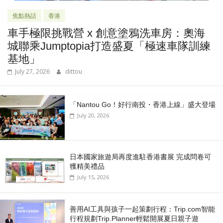
焦點熱話
香港
車手極限挑戰營 x 創意塗鴉洗車房：奧海
城聯乘Jumptopia打造盛夏「極速車隊訓練
基地」
July 27, 2026
dittou
「Nantou Go！好行南投・香港上線」盛大登場
July 20, 2026
日本國家旅遊局再度進駐香港書展 完成問卷可
獲精美禮品
July 15, 2026
善用AI工具與孩子一起策劃行程：Trip.com智能
行程規劃Trip.Planner輕鬆開展夏日親子遊