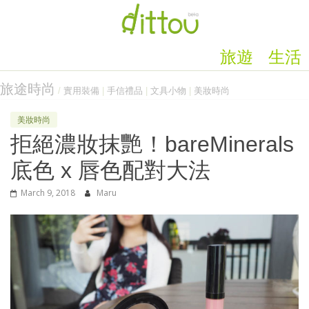
旅遊
生活
旅途時尚
/
實用裝備
|
手信禮品
|
文具小物
|
美妝時尚
美妝時尚
拒絕濃妝抹艷！bareMinerals
底色 x 唇色配對大法
March 9, 2018
Maru