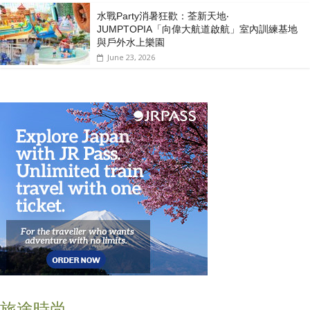
水戰Party消暑狂歡：荃新天地‧
JUMPTOPIA「向偉大航道啟航」室內訓練基地
與戶外水上樂園
June 23, 2026
旅途時尚