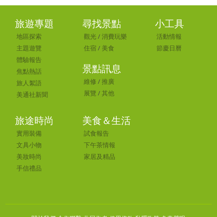
旅遊專題
尋找景點
小工具
地區探索
觀光
/
消費玩樂
活動情報
主題遊覽
住宿
/
美食
節慶日曆
體驗報告
景點訊息
焦點熱話
維修
/
推廣
旅人絮語
展覽
/
其他
美通社新聞
旅途時尚
美食＆生活
實用裝備
試食報告
文具小物
下午茶情報
美妝時尚
家居及精品
手信禮品