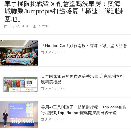
車手極限挑戰營 x 創意塗鴉洗車房：奧海
城聯乘Jumptopia打造盛夏「極速車隊訓練
基地」
July 27, 2026
dittou
「Nantou Go！好行南投・香港上線」盛大登場
July 20, 2026
日本國家旅遊局再度進駐香港書展 完成問卷可
獲精美禮品
July 15, 2026
善用AI工具與孩子一起策劃行程：Trip.com智能
行程規劃Trip.Planner輕鬆開展夏日親子遊
July 10, 2026