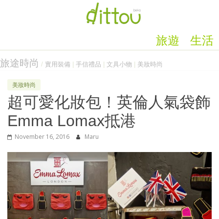
旅遊
生活
旅途時尚
/
實用裝備
|
手信禮品
|
文具小物
|
美妝時尚
美妝時尚
超可愛化妝包！英倫人氣袋飾
Emma Lomax抵港
November 16, 2016
Maru