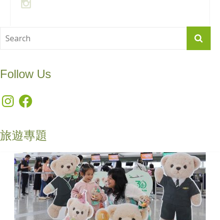
Follow Us
Instagram
Facebook
旅遊專題