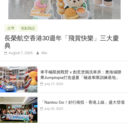
台灣
焦點熱話
長榮航空香港30週年「飛賞快樂」三大慶
典
August 7, 2026
Miu
車手極限挑戰營 x 創意塗鴉洗車房：奧海城聯
乘Jumptopia打造盛夏「極速車隊訓練基地」
July 27, 2026
「Nantou Go！好行南投・香港上線」盛大登場
July 20, 2026