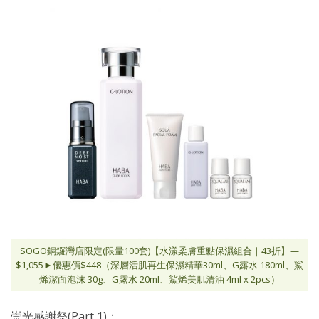
SOGO銅鑼灣店限定(限量100套)【水漾柔膚重點保濕組合｜43折】—
$1,055►優惠價$448（深層活肌再生保濕精華30ml、G露水 180ml、鯊
烯潔面泡沫 30g、G露水 20ml、鯊烯美肌清油 4ml x 2pcs）
崇光感謝祭(Part 1)：