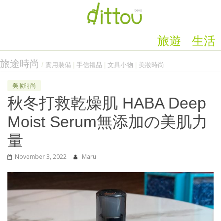
旅遊
生活
旅途時尚
/
實用裝備
|
手信禮品
|
文具小物
|
美妝時尚
美妝時尚
秋冬打救乾燥肌 HABA Deep
Moist Serum無添加の美肌力
量
November 3, 2022
Maru