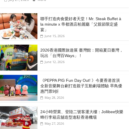
聯手打造肉食愛好者天堂！Mr. Steak Buffet à
la minute x 帝都酒店柏麗廳「⽗親節限定盛
宴」
June 15, 2026
2026香港國際旅遊展 臺灣館：開箱夏日臺灣，
玩出「台灣百Ways」！
June 12, 2026
《PEPPA PIG Fun Day Out! 》今夏香港首演
全新音樂舞台劇打造親子互動劇場體驗 早鳥優
惠門票9折
May 28, 2026
24小時營業、登陸二號客運大樓：Jollibee快樂
蜂行李箱店舖造型進駐香港機場
May 27, 2026