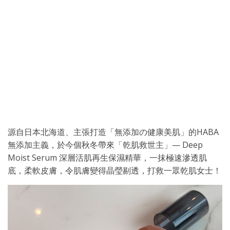
源自日本北海道、主張打造「無添加の健康美肌」的HABA
無添加主義，於今個秋冬帶來「乾肌救世主」— Deep
Moist Serum 深層活肌再生保濕精華，一抹極速滲透肌
底，柔軟皮膚，令肌膚變得晶瑩剔透，打救一眾乾肌女士！