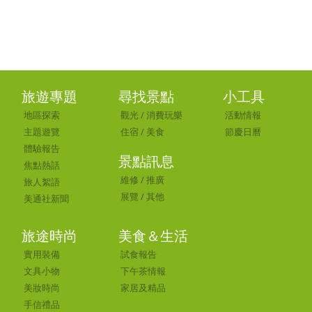
旅遊專題
尋找景點
小工具
地區探索
觀光
/
消費玩樂
活動情報
主題遊覽
住宿
/
美食
節慶日曆
體驗報告
景點訊息
焦點熱話
維修
/
推廣
旅人絮語
展覽
/
其他
美通社新聞
旅途時尚
美食＆生活
實用裝備
試食報告
文具小物
下午茶情報
美妝時尚
家居及精品
手信禮品