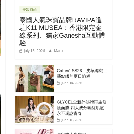
美妝時尚
泰國人氣珠寶品牌RAVIPA進
駐K11 MUSEA：香港限定金
線系列、獨家Ganesha互動體
驗
July 15, 2026
Maru
注
Cafuné SS26：皮革編織工
藝點綴的夏日旅程
June 18, 2026
GLYCEL全新外泌體再生修
護面膜 四大成分喚醒肌底
永不凋謝青春
June 16, 2026