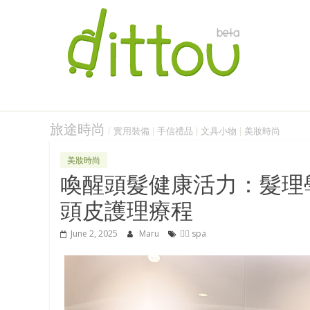
旅途時尚
/
實用裝備
|
手信禮品
|
文具小物
|
美妝時尚
美妝時尚
喚醒頭髮健康活力：髮理學
頭皮護理療程
June 2, 2025
Maru
🧖‍♀️ spa