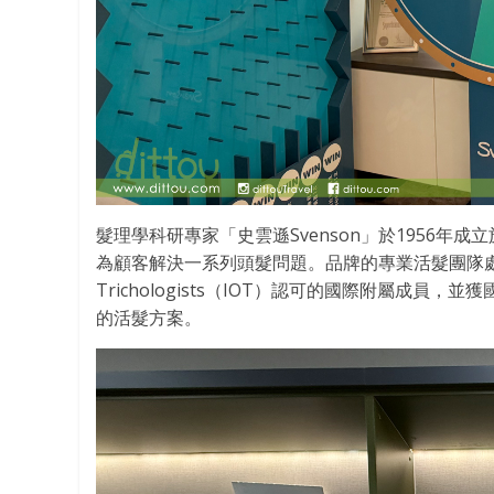
髮理學科研專家「史雲遜Svenson」於1956年
為顧客解決一系列頭髮問題。品牌的專業活髮團隊處理過無
Trichologists（IOT）認可的國際附屬成
的活髮方案。