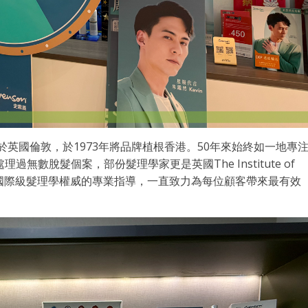
成立於英國倫敦，於1973年將品牌植根香港。50年來始終如一地專
數脫髮個案，部份髮理學家更是英國The Institute of
員，並獲國際級髮理學權威的專業指導，一直致力為每位顧客帶來最有效