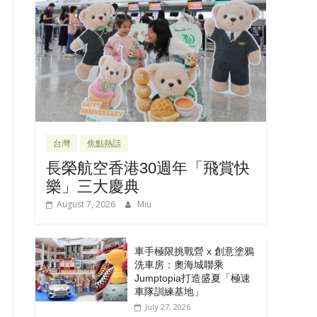
台灣
焦點熱話
長榮航空香港30週年「飛賞快
樂」三大慶典
August 7, 2026
Miu
車手極限挑戰營 x 創意塗鴉
洗車房：奧海城聯乘
Jumptopia打造盛夏「極速
車隊訓練基地」
July 27, 2026