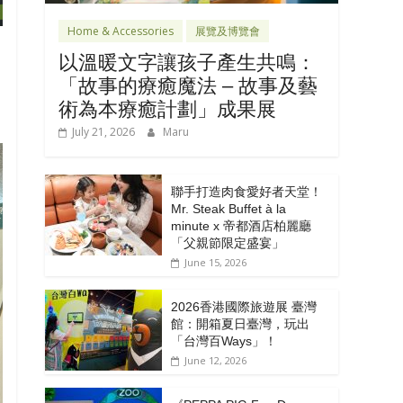
Home & Accessories
展覽及博覽會
以溫暖文字讓孩子產生共鳴：
「故事的療癒魔法 – 故事及藝
術為本療癒計劃」成果展
July 21, 2026
Maru
聯手打造肉食愛好者天堂！
Mr. Steak Buffet à la
minute x 帝都酒店柏麗廳
「⽗親節限定盛宴」
June 15, 2026
2026香港國際旅遊展 臺灣
館：開箱夏日臺灣，玩出
「台灣百Ways」！
June 12, 2026