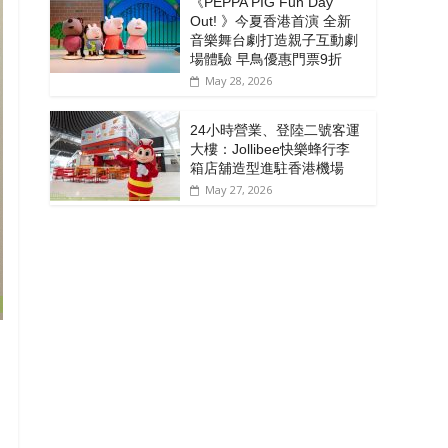
《PEPPA PIG Fun Day
Out! 》今夏香港首演 全新
音樂舞台劇打造親子互動劇
場體驗 早鳥優惠門票9折
May 28, 2026
24小時營業、登陸二號客運
大樓：Jollibee快樂蜂行李
箱店舖造型進駐香港機場
May 27, 2026