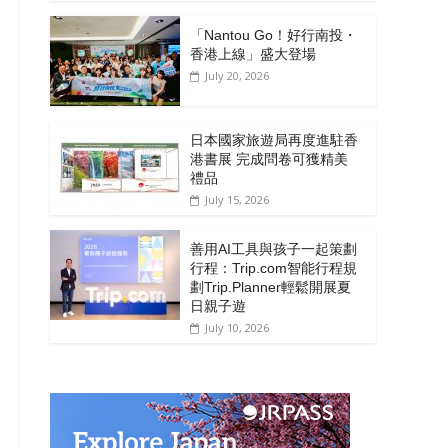
「Nantou Go！好行南投・
香港上線」盛大登場
July 20, 2026
日本國家旅遊局再度進駐香
港書展 完成問卷可獲精美
禮品
July 15, 2026
善用AI工具與孩子一起策劃
行程：Trip.com智能行程規
劃Trip.Planner輕鬆開展夏
日親子遊
July 10, 2026