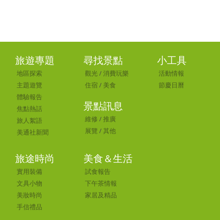
旅遊專題
尋找景點
小工具
地區探索
觀光
/
消費玩樂
活動情報
主題遊覽
住宿
/
美食
節慶日曆
體驗報告
景點訊息
焦點熱話
維修
/
推廣
旅人絮語
展覽
/
其他
美通社新聞
旅途時尚
美食＆生活
實用裝備
試食報告
文具小物
下午茶情報
美妝時尚
家居及精品
手信禮品