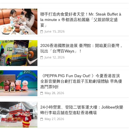
聯手打造肉食愛好者天堂！Mr. Steak Buffet à
la minute x 帝都酒店柏麗廳「⽗親節限定盛
宴」
June 15, 2026
2026香港國際旅遊展 臺灣館：開箱夏日臺灣，
玩出「台灣百Ways」！
June 12, 2026
《PEPPA PIG Fun Day Out! 》今夏香港首演
全新音樂舞台劇打造親子互動劇場體驗 早鳥優
惠門票9折
May 28, 2026
24小時營業、登陸二號客運大樓：Jollibee快樂
蜂行李箱店舖造型進駐香港機場
May 27, 2026