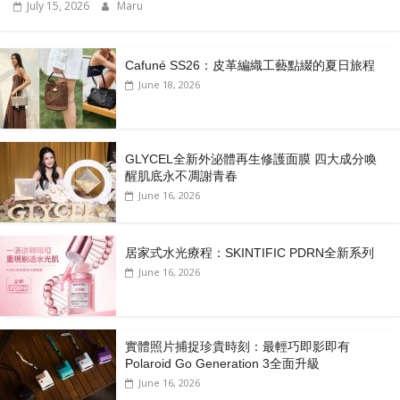
July 15, 2026
Maru
Cafuné SS26：皮革編織工藝點綴的夏日旅程
June 18, 2026
GLYCEL全新外泌體再生修護面膜 四大成分喚
醒肌底永不凋謝青春
June 16, 2026
居家式水光療程：SKINTIFIC PDRN全新系列
June 16, 2026
實體照片捕捉珍貴時刻：最輕巧即影即有
Polaroid Go Generation 3全面升級
June 16, 2026