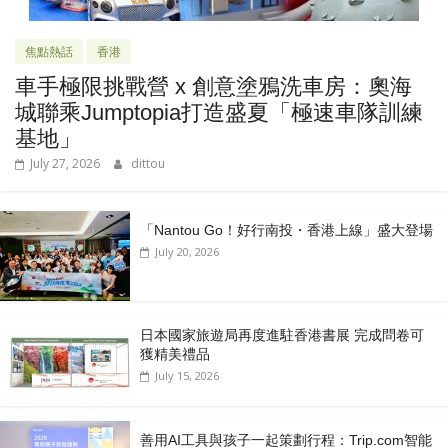
焦點熱話
香港
車手極限挑戰營 x 創意塗鴉洗車房：奧海
城聯乘Jumptopia打造盛夏「極速車隊訓練
基地」
July 27, 2026
dittou
「Nantou Go！好行南投・香港上線」盛大登場
July 20, 2026
日本國家旅遊局再度進駐香港書展 完成問卷可
獲精美禮品
July 15, 2026
善用AI工具與孩子一起策劃行程：Trip.com智能