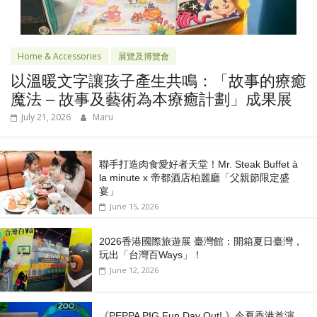
Home & Accessories
展覽及博覽會
以溫暖文字讓孩子產生共鳴：「故事的療癒
魔法 – 故事及藝術為本療癒計劃」成果展
July 21, 2026
Maru
聯手打造肉食愛好者天堂！Mr. Steak Buffet à
la minute x 帝都酒店柏麗廳「⽗親節限定盛
宴」
June 15, 2026
2026香港國際旅遊展 臺灣館：開箱夏日臺灣，
玩出「台灣百Ways」！
June 12, 2026
《PEPPA PIG Fun Day Out! 》今夏香港首演