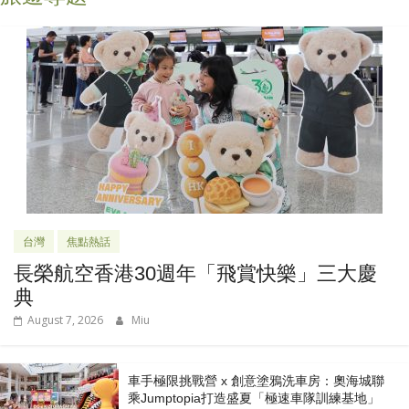
台灣
焦點熱話
長榮航空香港30週年「飛賞快樂」三大慶
典
August 7, 2026
Miu
車手極限挑戰營 x 創意塗鴉洗車房：奧海城聯
乘Jumptopia打造盛夏「極速車隊訓練基地」