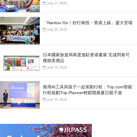
July 27, 2026
「Nantou Go！好行南投・香港上線」盛大登場
July 20, 2026
日本國家旅遊局再度進駐香港書展 完成問卷可
獲精美禮品
July 15, 2026
善用AI工具與孩子一起策劃行程：Trip.com智能
行程規劃Trip.Planner輕鬆開展夏日親子遊
July 10, 2026