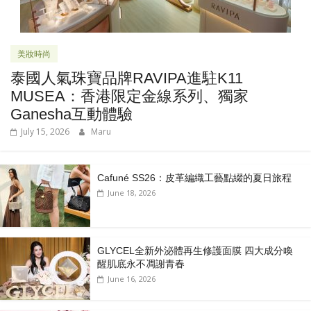
美妝時尚
泰國人氣珠寶品牌RAVIPA進駐K11
MUSEA：香港限定金線系列、獨家
Ganesha互動體驗
July 15, 2026
Maru
Cafuné SS26：皮革編織工藝點綴的夏日旅程
June 18, 2026
GLYCEL全新外泌體再生修護面膜 四大成分喚
醒肌底永不凋謝青春
June 16, 2026