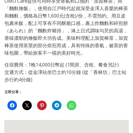
OMO Café提供可同時享受香氣和口感的「加賀棒茶」與
「麵麩燴飯」，使用自江戶時代起就深受金澤人喜愛的棒茶
和麵麩，價格為日幣1,600元(含稅)/份，不需預約。用豆皮
包裹米飯，配上可享有不同酥脆口感，裹上炸麵麩和碎煎餅
（あられ）的「麵麩炸豬排」，淋上日式調味勾芡的高湯，
香味濃郁的燴飯即大功告成。美味料理配上加賀棒茶，加賀
棒茶使用茶莖的部分焙煎而成，具有特殊的香氣，被茶的香
味包圍，帶給旅客不一樣的美好時光。
住宿費用：1晚14,000日幣起 (1間房、含稅、餐食另計)
交通方式：從金澤站坐巴士約10分鐘 (從「香林坊」巴士站
步行約4分鐘)
立即分享：