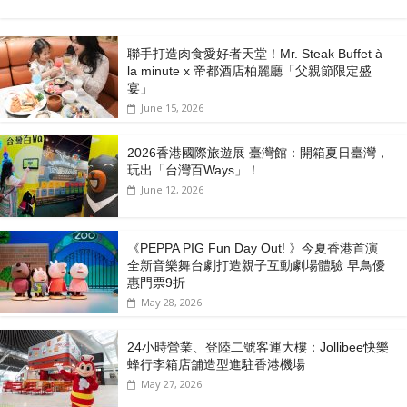
聯手打造肉食愛好者天堂！Mr. Steak Buffet à
la minute x 帝都酒店柏麗廳「⽗親節限定盛
宴」
June 15, 2026
2026香港國際旅遊展 臺灣館：開箱夏日臺灣，
玩出「台灣百Ways」！
June 12, 2026
《PEPPA PIG Fun Day Out! 》今夏香港首演
全新音樂舞台劇打造親子互動劇場體驗 早鳥優
惠門票9折
May 28, 2026
24小時營業、登陸二號客運大樓：Jollibee快樂
蜂行李箱店舖造型進駐香港機場
May 27, 2026