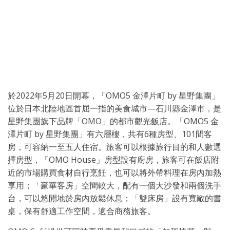
於2022年5月20日開幕，「OMO5 金澤片町 by 星野集團」
位於日本北陸地區首屈一指的美食城市—石川縣金澤市，是
星野集團旗下品牌「OMO」的都市觀光飯店。「OMO5 金
澤片町 by 星野集團」有六層樓，共有6種房型、101間客
房，可容納一至五人住宿。旅客可以根據旅行目的和人數選
擇房型，「OMO House」房型設有廚房，旅客可在飯店附
近的市場購買食材自行烹飪，也可以將外帶料理在房內加熱
享用；「豪華客房」空間較大，配有一個大沙發和兩個洗手
台，可以悠閒地於房內放鬆休息；「雙床房」設有寬敞的書
桌，保有舒適工作空間，適合商務旅客。