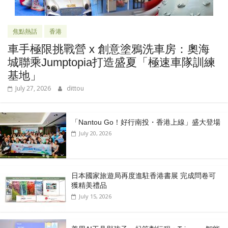
焦點熱話
香港
車手極限挑戰營 x 創意塗鴉洗車房：奧海
城聯乘Jumptopia打造盛夏「極速車隊訓練
基地」
July 27, 2026
dittou
「Nantou Go！好行南投・香港上線」盛大登場
July 20, 2026
日本國家旅遊局再度進駐香港書展 完成問卷可
獲精美禮品
July 15, 2026