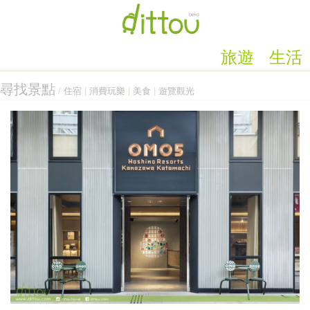
旅遊
生活
尋找景點
/
住宿
|
消費玩樂
|
美食
|
遊覽觀光