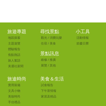
旅遊專題
尋找景點
小工具
地區探索
觀光
/
消費玩樂
活動情報
主題遊覽
住宿
/
美食
節慶日曆
體驗報告
景點訊息
焦點熱話
維修
/
推廣
旅人絮語
展覽
/
其他
美通社新聞
旅途時尚
美食＆生活
實用裝備
試食報告
文具小物
下午茶情報
美妝時尚
家居及精品
手信禮品