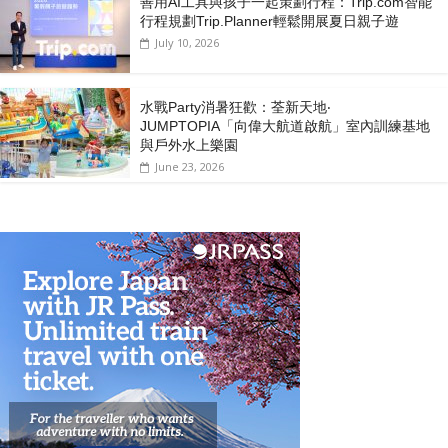
善用AI工具與孩子一起策劃行程：Trip.com智能
行程規劃Trip.Planner輕鬆開展夏日親子遊
July 10, 2026
水戰Party消暑狂歡：荃新天地‧
JUMPTOPIA「向偉大航道啟航」室內訓練基地
與戶外水上樂園
June 23, 2026