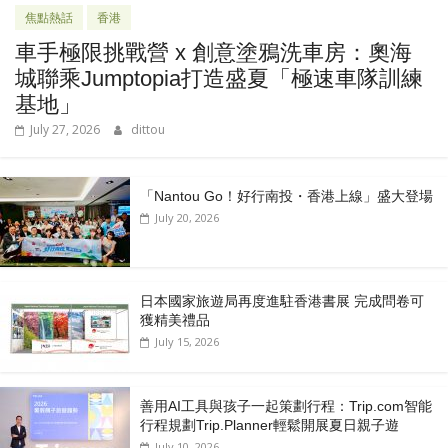
焦點熱話
香港
車手極限挑戰營 x 創意塗鴉洗車房：奧海
城聯乘Jumptopia打造盛夏「極速車隊訓練
基地」
July 27, 2026
dittou
「Nantou Go！好行南投・香港上線」盛大登場
July 20, 2026
日本國家旅遊局再度進駐香港書展 完成問卷可
獲精美禮品
July 15, 2026
善用AI工具與孩子一起策劃行程：Trip.com智能
行程規劃Trip.Planner輕鬆開展夏日親子遊
July 10, 2026