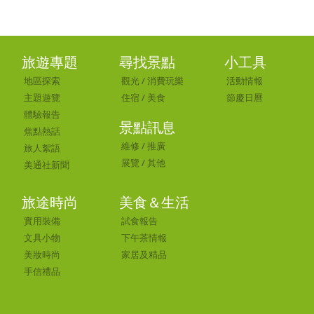
旅遊專題
尋找景點
小工具
地區探索
觀光
/
消費玩樂
活動情報
主題遊覽
住宿
/
美食
節慶日曆
體驗報告
景點訊息
焦點熱話
維修
/
推廣
旅人絮語
展覽
/
其他
美通社新聞
旅途時尚
美食＆生活
實用裝備
試食報告
文具小物
下午茶情報
美妝時尚
家居及精品
手信禮品