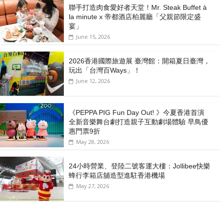
聯手打造肉食愛好者天堂！Mr. Steak Buffet à
la minute x 帝都酒店柏麗廳「⽗親節限定盛
宴」
June 15, 2026
2026香港國際旅遊展 臺灣館：開箱夏日臺灣，
玩出「台灣百Ways」！
June 12, 2026
《PEPPA PIG Fun Day Out! 》今夏香港首演
全新音樂舞台劇打造親子互動劇場體驗 早鳥優
惠門票9折
May 28, 2026
24小時營業、登陸二號客運大樓：Jollibee快樂
蜂行李箱店舖造型進駐香港機場
May 27, 2026