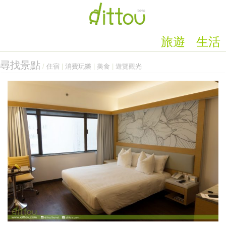
旅遊
生活
尋找景點
/
住宿
|
消費玩樂
|
美食
|
遊覽觀光