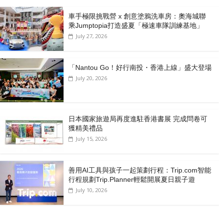
車手極限挑戰營 x 創意塗鴉洗車房：奧海城聯
乘Jumptopia打造盛夏「極速車隊訓練基地」
July 27, 2026
「Nantou Go！好行南投・香港上線」盛大登場
July 20, 2026
日本國家旅遊局再度進駐香港書展 完成問卷可
獲精美禮品
July 15, 2026
善用AI工具與孩子一起策劃行程：Trip.com智能
行程規劃Trip.Planner輕鬆開展夏日親子遊
July 10, 2026