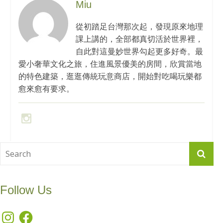
Miu
從初踏足台灣那次起，發現原來地理
課上講的，全部都真切活於世界裡，
自此對這曼妙世界勾起更多好奇。最
愛小奢華文化之旅，住進風景優美的房間，欣賞當地
的特色建築，逛逛傳統玩意商店，開始對吃喝玩樂都
愈來愈有要求。
Follow Us
Instagram
Facebook