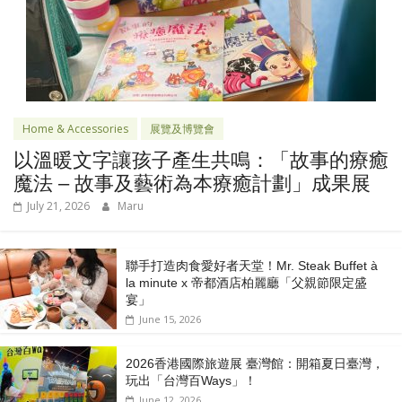
Home & Accessories
展覽及博覽會
以溫暖文字讓孩子產生共鳴：「故事的療癒
魔法 – 故事及藝術為本療癒計劃」成果展
July 21, 2026
Maru
聯手打造肉食愛好者天堂！Mr. Steak Buffet à
la minute x 帝都酒店柏麗廳「⽗親節限定盛
宴」
June 15, 2026
2026香港國際旅遊展 臺灣館：開箱夏日臺灣，
玩出「台灣百Ways」！
June 12, 2026