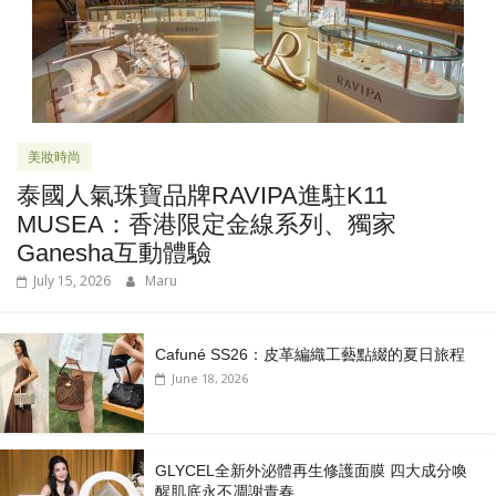
美妝時尚
泰國人氣珠寶品牌RAVIPA進駐K11
MUSEA：香港限定金線系列、獨家
Ganesha互動體驗
July 15, 2026
Maru
Cafuné SS26：皮革編織工藝點綴的夏日旅程
June 18, 2026
GLYCEL全新外泌體再生修護面膜 四大成分喚
醒肌底永不凋謝青春