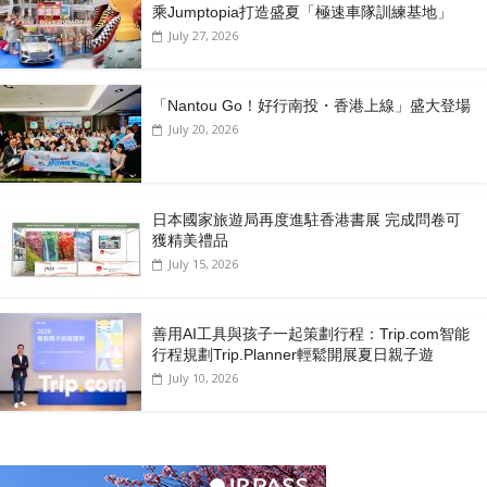
乘Jumptopia打造盛夏「極速車隊訓練基地」
July 27, 2026
「Nantou Go！好行南投・香港上線」盛大登場
July 20, 2026
日本國家旅遊局再度進駐香港書展 完成問卷可
獲精美禮品
July 15, 2026
善用AI工具與孩子一起策劃行程：Trip.com智能
行程規劃Trip.Planner輕鬆開展夏日親子遊
July 10, 2026