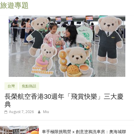
旅遊專題
台灣
焦點熱話
長榮航空香港30週年「飛賞快樂」三大慶
典
August 7, 2026
Miu
車手極限挑戰營 x 創意塗鴉洗車房：奧海城聯