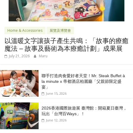
Home & Accessories
展覽及博覽會
以溫暖文字讓孩子產生共鳴：「故事的療癒
魔法 – 故事及藝術為本療癒計劃」成果展
July 21, 2026
Maru
聯手打造肉食愛好者天堂！Mr. Steak Buffet à
la minute x 帝都酒店柏麗廳「⽗親節限定盛
宴」
June 15, 2026
2026香港國際旅遊展 臺灣館：開箱夏日臺灣，
玩出「台灣百Ways」！
June 12, 2026