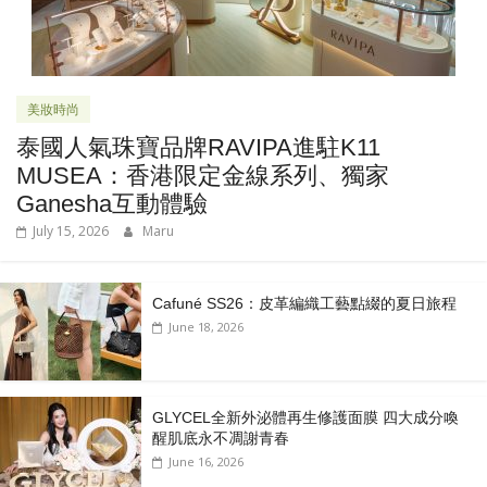
美妝時尚
泰國人氣珠寶品牌RAVIPA進駐K11
MUSEA：香港限定金線系列、獨家
Ganesha互動體驗
July 15, 2026
Maru
Cafuné SS26：皮革編織工藝點綴的夏日旅程
June 18, 2026
GLYCEL全新外泌體再生修護面膜 四大成分喚
醒肌底永不凋謝青春
June 16, 2026