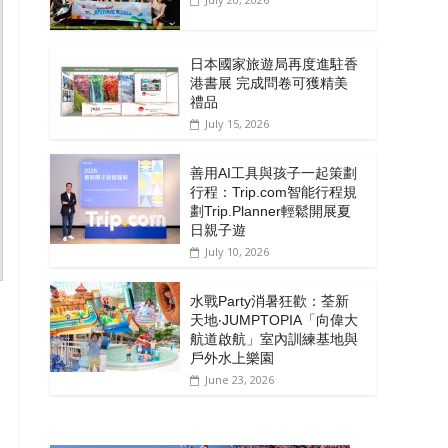
日本國家旅遊局再度進駐香
港書展 完成問卷可獲精美
禮品
July 15, 2026
善用AI工具與孩子一起策劃
行程：Trip.com智能行程規
劃Trip.Planner輕鬆開展夏
日親子遊
July 10, 2026
水戰Party消暑狂歡：荃新
天地‧JUMPTOPIA「向偉大
航道啟航」室內訓練基地與
戶外水上樂園
June 23, 2026