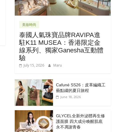
美妝時尚
泰國人氣珠寶品牌RAVIPA進
駐K11 MUSEA：香港限定金
線系列、獨家Ganesha互動體
驗
July 15, 2026
Maru
Cafuné SS26：皮革編織工
藝點綴的夏日旅程
June 18, 2026
GLYCEL全新外泌體再生修
護面膜 四大成分喚醒肌底
永不凋謝青春