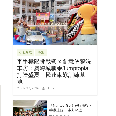
焦點熱話
香港
車手極限挑戰營 x 創意塗鴉洗
車房：奧海城聯乘Jumptopia
打造盛夏「極速車隊訓練基
地」
July 27, 2026
dittou
「Nantou Go！好行南投・
香港上線」盛大登場
July 20, 2026