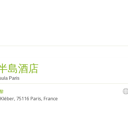
半島酒店
ula Paris
黎
Kléber, 75116 Paris, France