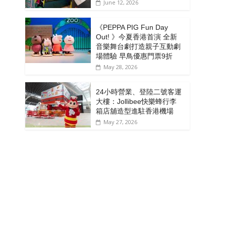
June 12, 2026
《PEPPA PIG Fun Day
Out! 》今夏香港首演 全新
音樂舞台劇打造親子互動劇
場體驗 早鳥優惠門票9折
May 28, 2026
24小時營業、登陸二號客運
大樓：Jollibee快樂蜂行李
箱店舖造型進駐香港機場
May 27, 2026