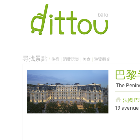
尋找景點
/
住宿
|
消費玩樂
|
美食
|
遊覽觀光
巴黎
The Penins
法國
巴
19 avenue 