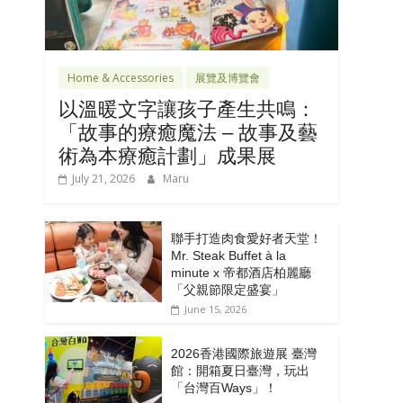
Home & Accessories
展覽及博覽會
以溫暖文字讓孩子產生共鳴：
「故事的療癒魔法 – 故事及藝
術為本療癒計劃」成果展
July 21, 2026
Maru
聯手打造肉食愛好者天堂！
Mr. Steak Buffet à la
minute x 帝都酒店柏麗廳
「⽗親節限定盛宴」
June 15, 2026
2026香港國際旅遊展 臺灣
館：開箱夏日臺灣，玩出
「台灣百Ways」！