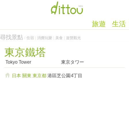
旅遊
生活
尋找景點
/
住宿
|
消費玩樂
|
美食
|
遊覽觀光
東京鐵塔
Tokyo Tower
東京タワー
日本
關東
東京都
港區芝公園4丁目