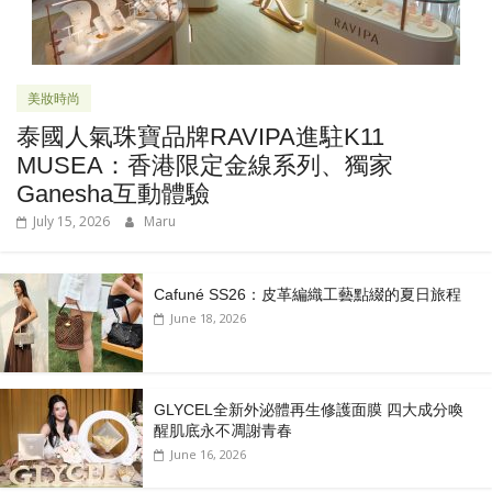
美妝時尚
泰國人氣珠寶品牌RAVIPA進駐K11
MUSEA：香港限定金線系列、獨家
Ganesha互動體驗
July 15, 2026
Maru
Cafuné SS26：皮革編織工藝點綴的夏日旅程
June 18, 2026
GLYCEL全新外泌體再生修護面膜 四大成分喚
醒肌底永不凋謝青春
June 16, 2026