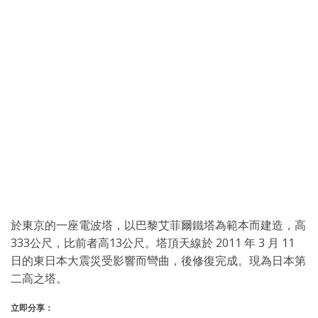
於東京的一座電波塔，以巴黎艾菲爾鐵塔為範本而建造，高
333公尺，比前者高13公尺。塔頂天線於 2011 年 3 月 11
日的東日本大震災受影響而彎曲，後修復完成。現為日本第
二高之塔。
立即分享：