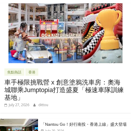
焦點熱話
香港
車手極限挑戰營 x 創意塗鴉洗車房：奧海
城聯乘Jumptopia打造盛夏「極速車隊訓練
基地」
July 27, 2026
dittou
「Nantou Go！好行南投・香港上線」盛大登場
July 20, 2026