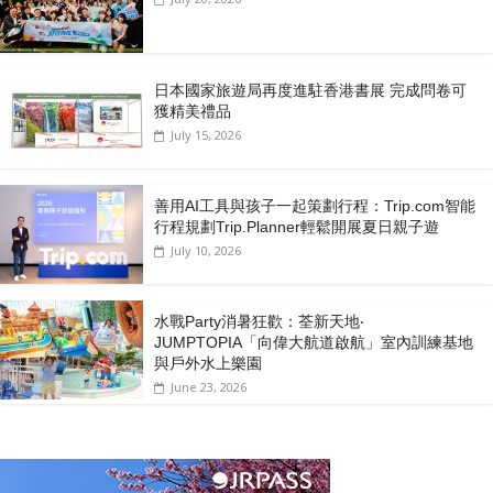
日本國家旅遊局再度進駐香港書展 完成問卷可
獲精美禮品
July 15, 2026
善用AI工具與孩子一起策劃行程：Trip.com智能
行程規劃Trip.Planner輕鬆開展夏日親子遊
July 10, 2026
水戰Party消暑狂歡：荃新天地‧
JUMPTOPIA「向偉大航道啟航」室內訓練基地
與戶外水上樂園
June 23, 2026