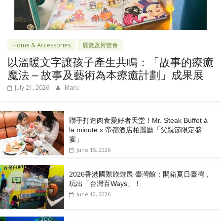
Home & Accessories
展覽及博覽會
以溫暖文字讓孩子產生共鳴：「故事的療癒
魔法 – 故事及藝術為本療癒計劃」成果展
July 21, 2026
Maru
聯手打造肉食愛好者天堂！Mr. Steak Buffet à
la minute x 帝都酒店柏麗廳「⽗親節限定盛
宴」
June 15, 2026
2026香港國際旅遊展 臺灣館：開箱夏日臺灣，
玩出「台灣百Ways」！
June 12, 2026