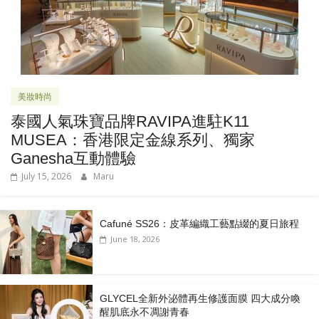
美妝時尚
泰國人氣珠寶品牌RAVIPA進駐K11
MUSEA：香港限定金線系列、獨家
Ganesha互動體驗
July 15, 2026
Maru
Cafuné SS26：皮革編織工藝點綴的夏日旅程
June 18, 2026
GLYCEL全新外泌體再生修護面膜 四大成分喚
醒肌底永不凋謝青春