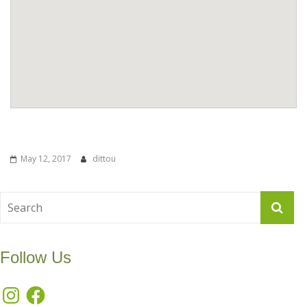
May 12, 2017
dittou
Follow Us
Instagram
Facebook