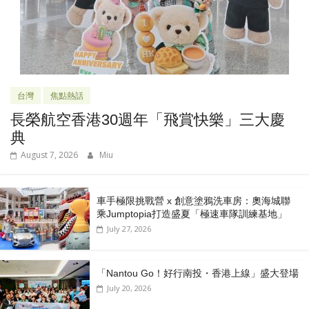
台灣
焦點熱話
長榮航空香港30週年「飛賞快樂」三大慶
典
August 7, 2026
Miu
車手極限挑戰營 x 創意塗鴉洗車房：奧海城聯
乘Jumptopia打造盛夏「極速車隊訓練基地」
July 27, 2026
「Nantou Go！好行南投・香港上線」盛大登場
July 20, 2026