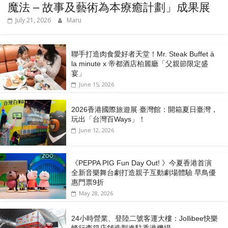
魔法 – 故事及藝術為本療癒計劃」成果展
July 21, 2026
Maru
聯手打造肉食愛好者天堂！Mr. Steak Buffet à
la minute x 帝都酒店柏麗廳「⽗親節限定盛
宴」
June 15, 2026
2026香港國際旅遊展 臺灣館：開箱夏日臺灣，
玩出「台灣百Ways」！
June 12, 2026
《PEPPA PIG Fun Day Out! 》今夏香港首演
全新音樂舞台劇打造親子互動劇場體驗 早鳥優
惠門票9折
May 28, 2026
24小時營業、登陸二號客運大樓：Jollibee快樂