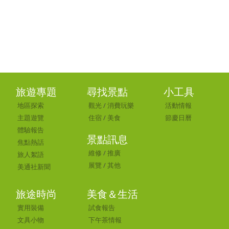
旅遊專題
尋找景點
小工具
地區探索
觀光
/
消費玩樂
活動情報
主題遊覽
住宿
/
美食
節慶日曆
體驗報告
景點訊息
焦點熱話
維修
/
推廣
旅人絮語
展覽
/
其他
美通社新聞
旅途時尚
美食＆生活
實用裝備
試食報告
文具小物
下午茶情報