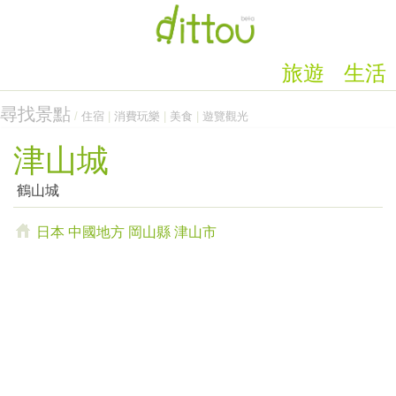
旅遊
生活
尋找景點
/
住宿
|
消費玩樂
|
美食
|
遊覽觀光
津山城
鶴山城
日本
中國地方
岡山縣
津山市