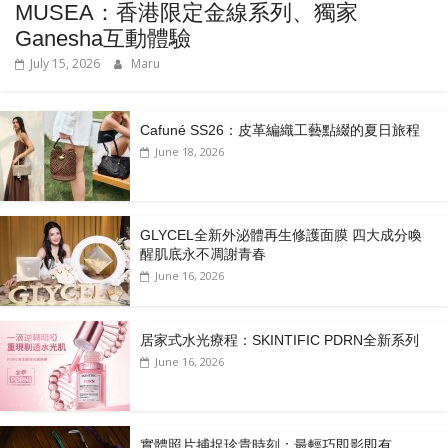
MUSEA：香港限定金線系列、獨家
Ganesha互動體驗
July 15, 2026
Maru
Cafuné SS26：皮革編織工藝點綴的夏日旅程
June 18, 2026
GLYCEL全新外泌體再生修護面膜 四大成分喚
醒肌底永不凋謝青春
June 16, 2026
居家式水光療程：SKINTIFIC PDRN全新系列
June 16, 2026
實體照片捕捉珍貴時刻：最輕巧即影即有