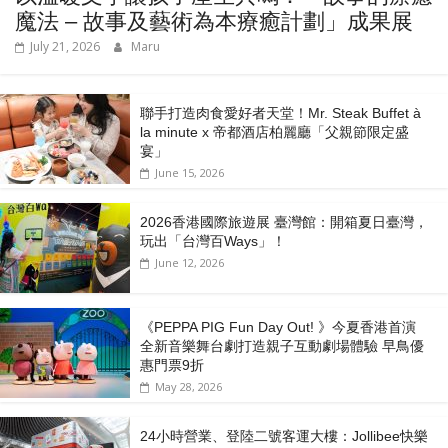
魔法 – 故事及藝術為本療癒計劃」成果展
July 21, 2026
Maru
聯手打造肉食愛好者天堂！Mr. Steak Buffet à
la minute x 帝都酒店柏麗廳「⽗親節限定盛
宴」
June 15, 2026
2026香港國際旅遊展 臺灣館：開箱夏日臺灣，
玩出「台灣百Ways」！
June 12, 2026
《PEPPA PIG Fun Day Out! 》今夏香港首演
全新音樂舞台劇打造親子互動劇場體驗 早鳥優
惠門票9折
May 28, 2026
24小時營業、登陸二號客運大樓：Jollibee快樂