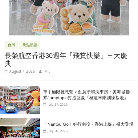
台灣
焦點熱話
長榮航空香港30週年「飛賞快樂」三大慶
典
August 7, 2026
Miu
車手極限挑戰營 x 創意塗鴉洗車房：奧海城聯
乘Jumptopia打造盛夏「極速車隊訓練基地」
July 27, 2026
「Nantou Go！好行南投・香港上線」盛大登場
July 20, 2026