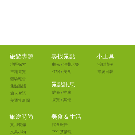
旅遊專題
尋找景點
小工具
地區探索
觀光
/
消費玩樂
活動情報
主題遊覽
住宿
/
美食
節慶日曆
體驗報告
景點訊息
焦點熱話
維修
/
推廣
旅人絮語
展覽
/
其他
美通社新聞
旅途時尚
美食＆生活
實用裝備
試食報告
文具小物
下午茶情報