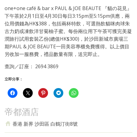
one+one café & bar x PAUL & JOE BEAUTE 『貓の花見』
下午茶於2月1日至4月30日每日3:15pm至5:15pm供應，兩
位用價錢為HK$388，包括兩杯特飲，可選熱飲貓咪肉球朱
古力奶或凍飲洋甘菊柚子蜜。每份兩位用下午茶可獲完美凝
潤旅行試用套裝乙份(總值HK$300)，於沙田新城市廣場三
期PAUL & JOE BEAUTE一田美容專櫃免費獲得。以上價目
另收加一服務費，禮品數量有限，送完即止。
查詢／訂座： 2694 3869
立即分享：
帝都酒店
香港 新界 沙田區 白鶴汀街8號