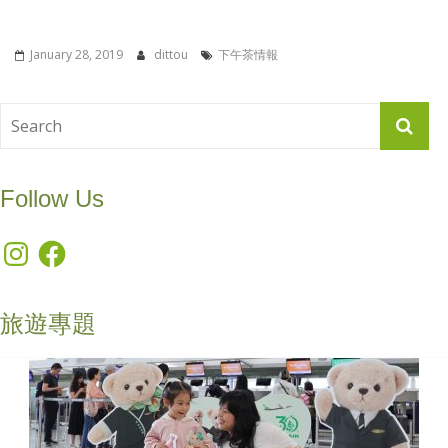
January 28, 2019
dittou
下午茶情報
Follow Us
Instagram
Facebook
旅遊專題