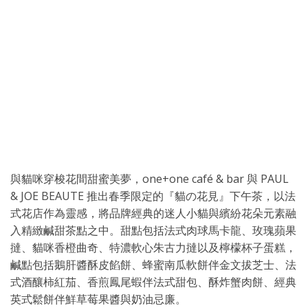
與貓咪穿梭花間甜蜜美夢，one+one café & bar 與 PAUL
& JOE BEAUTE 推出春季限定的『貓の花見』下午茶，以法
式花店作為靈感，將品牌經典的迷人小貓與繽紛花朵元素融
入精緻鹹甜茶點之中。甜點包括法式肉球馬卡龍、玫瑰蘋果
撻、貓咪香橙曲奇、特濃軟心朱古力撻以及檸檬杯子蛋糕，
鹹點包括鵝肝醬酥皮餡餅、蜂蜜南瓜軟餅伴金文拔芝士、法
式酒釀柿紅茄、香煎鳳尾蝦伴法式甜包、酥炸蟹肉餅、經典
英式鬆餅伴鮮草莓果醬與奶油忌廉。