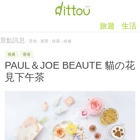
旅遊
生活
景點訊息
/
其他
|
展覽
|
推廣
|
維修
推廣
香港
PAUL＆JOE BEAUTE 貓の花
見下午茶