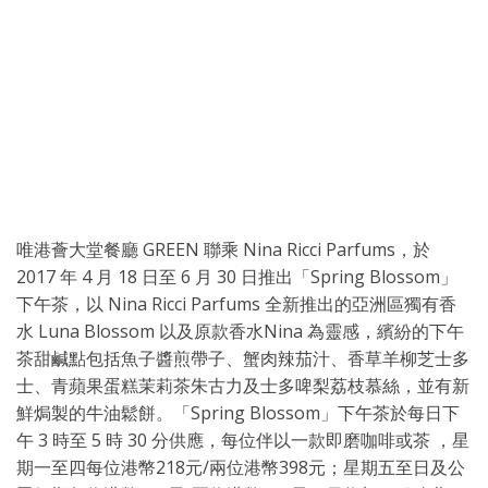
唯港薈大堂餐廳 GREEN 聯乘 Nina Ricci Parfums，於
2017 年 4 月 18 日至 6 月 30 日推出「Spring Blossom」
下午茶，以 Nina Ricci Parfums 全新推出的亞洲區獨有香
水 Luna Blossom 以及原款香水Nina 為靈感，繽紛的下午
茶甜鹹點包括魚子醬煎帶子、蟹肉辣茄汁、香草羊柳芝士多
士、青蘋果蛋糕茉莉茶朱古力及士多啤梨荔枝慕絲，並有新
鮮焗製的牛油鬆餅。「Spring Blossom」下午茶於每日下
午 3 時至 5 時 30 分供應，每位伴以一款即磨咖啡或茶 ，星
期一至四每位港幣218元/兩位港幣398元；星期五至日及公