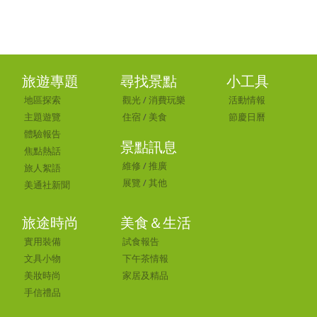
旅遊專題
尋找景點
小工具
地區探索
觀光
/
消費玩樂
活動情報
主題遊覽
住宿
/
美食
節慶日曆
體驗報告
景點訊息
焦點熱話
維修
/
推廣
旅人絮語
展覽
/
其他
美通社新聞
旅途時尚
美食＆生活
實用裝備
試食報告
文具小物
下午茶情報
美妝時尚
家居及精品
手信禮品