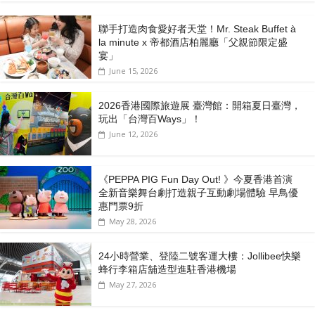
聯手打造肉食愛好者天堂！Mr. Steak Buffet à
la minute x 帝都酒店柏麗廳「⽗親節限定盛
宴」
June 15, 2026
2026香港國際旅遊展 臺灣館：開箱夏日臺灣，
玩出「台灣百Ways」！
June 12, 2026
《PEPPA PIG Fun Day Out! 》今夏香港首演
全新音樂舞台劇打造親子互動劇場體驗 早鳥優
惠門票9折
May 28, 2026
24小時營業、登陸二號客運大樓：Jollibee快樂
蜂行李箱店舖造型進駐香港機場
May 27, 2026