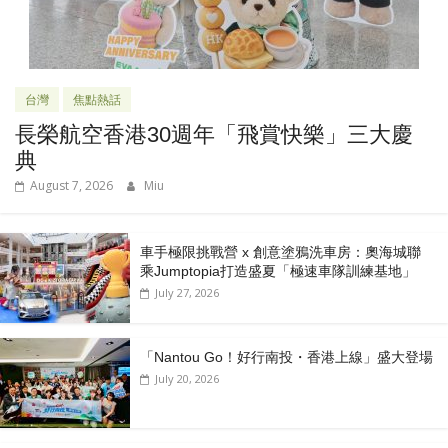
台灣
焦點熱話
長榮航空香港30週年「飛賞快樂」三大慶
典
August 7, 2026
Miu
車手極限挑戰營 x 創意塗鴉洗車房：奧海城聯
乘Jumptopia打造盛夏「極速車隊訓練基地」
July 27, 2026
「Nantou Go！好行南投・香港上線」盛大登場
July 20, 2026