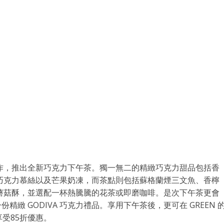
A合作，推出全新巧克力下午茶。獨一無二的精緻巧克力甜品包括香
巧克力慕絲以及芒果奶凍，而茶點則包括蘇格蘭煙三文魚、香檸
蘑菇酥，並選配一杯熱騰騰的花茶或即磨咖啡。是次下午茶更會
精緻 GODIVA 巧克力禮品。享用下午茶後，更可在 GREEN 
車中享受85折優惠。