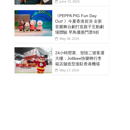
June 12, 2026
《PEPPA PIG Fun Day
Out! 》今夏香港首演 全新
音樂舞台劇打造親子互動劇
場體驗 早鳥優惠門票9折
May 28, 2026
24小時營業、登陸二號客運
大樓：Jollibee快樂蜂行李
箱店舖造型進駐香港機場
May 27, 2026