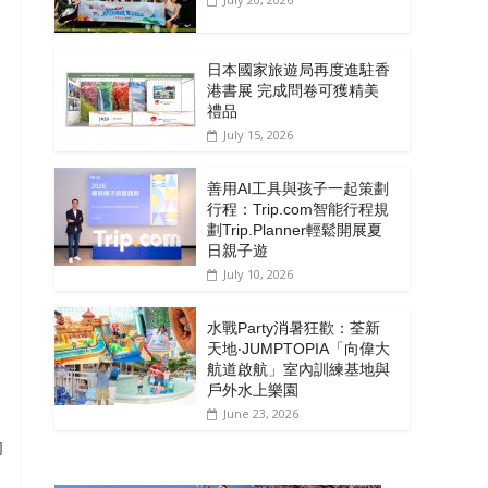
日本國家旅遊局再度進駐香
港書展 完成問卷可獲精美
禮品
July 15, 2026
善用AI工具與孩子一起策劃
行程：Trip.com智能行程規
劃Trip.Planner輕鬆開展夏
日親子遊
July 10, 2026
水戰Party消暑狂歡：荃新
天地‧JUMPTOPIA「向偉大
航道啟航」室內訓練基地與
戶外水上樂園
June 23, 2026
的