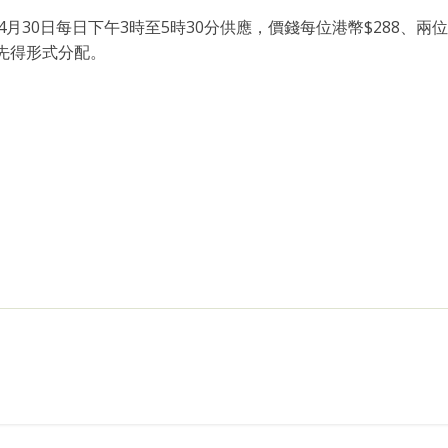
1日至4月30日每日下午3時至5時30分供應，價錢每位港幣$288、兩位
到先得形式分配。