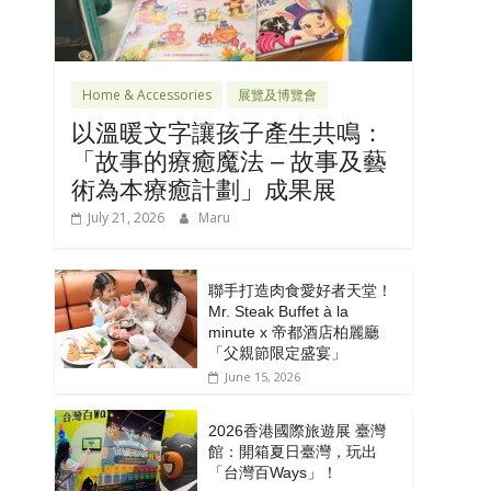
Home & Accessories
展覽及博覽會
以溫暖文字讓孩子產生共鳴：
「故事的療癒魔法 – 故事及藝
術為本療癒計劃」成果展
July 21, 2026
Maru
聯手打造肉食愛好者天堂！
Mr. Steak Buffet à la
minute x 帝都酒店柏麗廳
「⽗親節限定盛宴」
June 15, 2026
2026香港國際旅遊展 臺灣
館：開箱夏日臺灣，玩出
「台灣百Ways」！