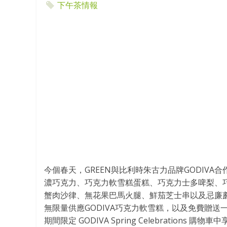
下午茶情報
今個春天，GREEN與比利時朱古力品牌GODIV
濃巧克力、巧克力軟雪糕蛋糕、巧克力士多啤梨、
蟹肉沙律、無花果巴馬火腿、鮮茄芝士串以及忌廉
無限量供應GODIVA巧克力軟雪糕，以及免費贈送一份
期間限定 GODIVA Spring Celebrations 購物