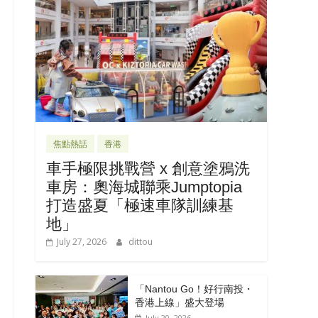
焦點熱話
香港
車手極限挑戰營 x 創意塗鴉洗
車房：奧海城聯乘Jumptopia
打造盛夏「極速車隊訓練基
地」
July 27, 2026
dittou
「Nantou Go！好行南投・
香港上線」盛大登場
July 20, 2026