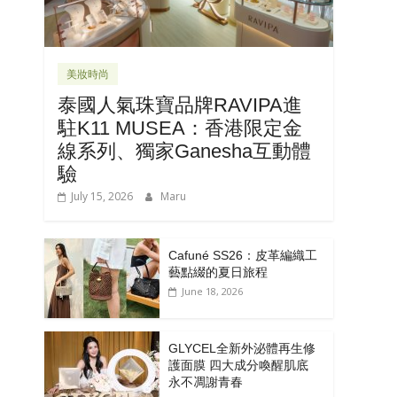
美妝時尚
泰國人氣珠寶品牌RAVIPA進
駐K11 MUSEA：香港限定金
線系列、獨家Ganesha互動體
驗
July 15, 2026
Maru
Cafuné SS26：皮革編織工
藝點綴的夏日旅程
June 18, 2026
GLYCEL全新外泌體再生修
護面膜 四大成分喚醒肌底
永不凋謝青春