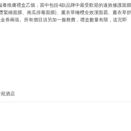
A天然滋養煥膚禮盒乙個，當中包括4款品牌中最受歡迎的速效修護面
漿緊緻面膜、南瓜排毒面膜)、薰衣草橄欖全效潔面霜、薰衣草
現金券兩張。所有價目須另加一服務費，禮盒數量有限，送完即
帝苑酒店