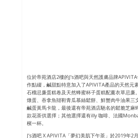
位於帝苑酒店2樓的J’s酒吧與天然護膚品牌APIV
作點綴，鹹甜點特意加入了APIVITA產品的天然
石榴忌廉蛋糕卷及天然蜂蜜杯子蛋糕配薰衣草忌廉
燉蛋、吞拿魚韃靼青瓜慕絲鬆餅、鮮蟹肉牛油果三
鹹蛋黃馬卡龍，最後還有帝苑酒店馳名的鬆脆芝麻
款花茶供選擇；其他選擇還有illy 咖啡、法國Monb
檳一杯。
J’s酒吧 X APIVITA「夢幻美肌下午茶」於201