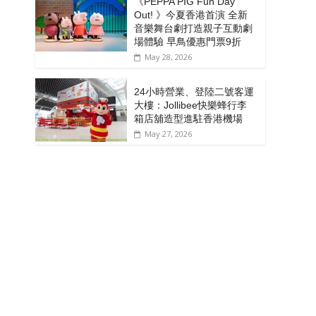
《PEPPA PIG Fun Day
Out! 》今夏香港首演 全新
音樂舞台劇打造親子互動劇
場體驗 早鳥優惠門票9折
May 28, 2026
24小時營業、登陸二號客運
大樓：Jollibee快樂蜂行李
箱店舖造型進駐香港機場
May 27, 2026