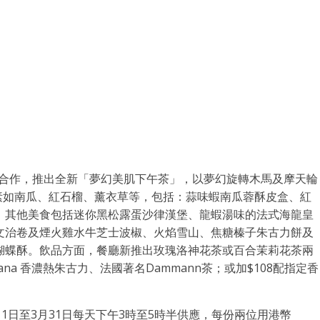
ITA合作，推出全新「夢幻美肌下午茶」，以夢幻旋轉木馬及摩天輪
元素如南瓜、紅石榴、薰衣草等，包括：蒜味蝦南瓜蓉酥皮盒、紅
。其他美食包括迷你黑松露蛋沙律漢堡、龍蝦湯味的法式海龍皇
文治卷及煙火雞水牛芝士波椒、火焰雪山、焦糖榛子朱古力餅及
蝴蝶酥。飲品方面，餐廳新推出玫瑰洛神花茶或百合茉莉花茶兩
ana 香濃熱朱古力、法國著名Dammann茶；或加$108配指定香
9年2月1日至3月31日每天下午3時至5時半供應，每份兩位用港幣