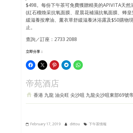
$498。每份下午茶可免費獲贈精美的APIVIT
(紅石榴煥采抗氧面膜、星晨花補濕抗氧面膜、蜂皇
緩滋養按摩油、薰衣草舒緩滋養沐浴露及$50購物
止。
查詢／訂座：2733 2088
立即分享：
帝苑酒店
香港 九龍 油尖旺 尖沙咀 九龍尖沙咀東部69號
February 17, 2019
dittou
下午茶情報