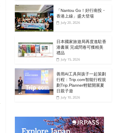
膜
「Nantou Go！好行南投・
舒
香港上線」盛大登場
July 20, 2026
日本國家旅遊局再度進駐香
港書展 完成問卷可獲精美
禮品
July 15, 2026
善用AI工具與孩子一起策劃
行程：Trip.com智能行程規
劃Trip.Planner輕鬆開展夏
日親子遊
July 10, 2026