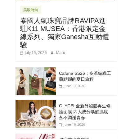
美妝時尚
泰國人氣珠寶品牌RAVIPA進
駐K11 MUSEA：香港限定金
線系列、獨家Ganesha互動體
驗
July 15, 2026
Maru
Cafuné SS26：皮革編織工
藝點綴的夏日旅程
June 18, 2026
GLYCEL全新外泌體再生修
護面膜 四大成分喚醒肌底
永不凋謝青春
June 16, 2026