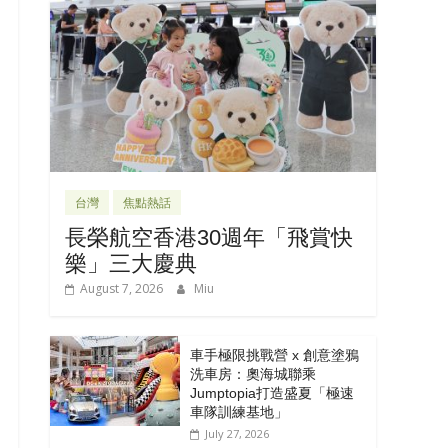
台灣
焦點熱話
長榮航空香港30週年「飛賞快
樂」三大慶典
August 7, 2026
Miu
車手極限挑戰營 x 創意塗鴉
洗車房：奧海城聯乘
Jumptopia打造盛夏「極速
車隊訓練基地」
July 27, 2026