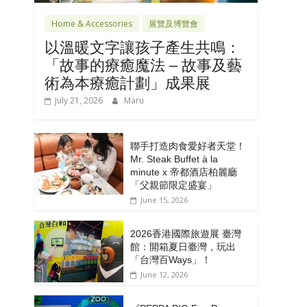
Home & Accessories
展覽及博覽會
以溫暖文字讓孩子產生共鳴：
「故事的療癒魔法 – 故事及藝
術為本療癒計劃」成果展
July 21, 2026
Maru
聯手打造肉食愛好者天堂！
Mr. Steak Buffet à la
minute x 帝都酒店柏麗廳
「⽗親節限定盛宴」
June 15, 2026
2026香港國際旅遊展 臺灣
館：開箱夏日臺灣，玩出
「台灣百Ways」！
June 12, 2026