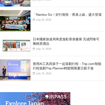
「Nantou Go！好行南投・香港上線」盛大登場
July 20, 2026
日本國家旅遊局再度進駐香港書展 完成問卷可
獲精美禮品
July 15, 2026
善用AI工具與孩子一起策劃行程：Trip.com智能
行程規劃Trip.Planner輕鬆開展夏日親子遊
July 10, 2026