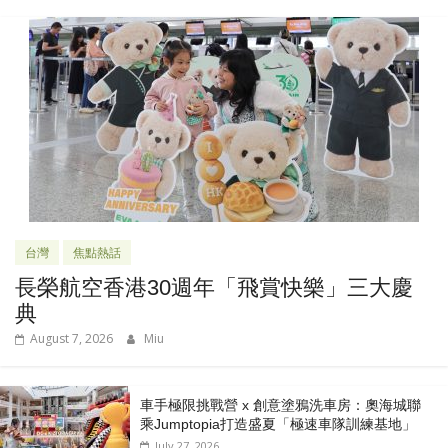
台灣
焦點熱話
長榮航空香港30週年「飛賞快樂」三大慶
典
August 7, 2026
Miu
車手極限挑戰營 x 創意塗鴉洗車房：奧海城聯
乘Jumptopia打造盛夏「極速車隊訓練基地」
July 27, 2026