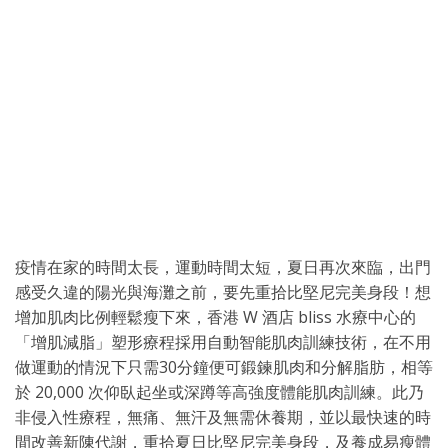
疫情在家的時間太長，運動時間太短，夏日再次來臨，出門
感受久違的陽光與海灘之前，要先重拾比堅尼完美身段！想
增加肌肉比例輕鬆瘦下來，香港 W 酒店 bliss 水療中心的
「增肌減脂」塑形療程採用自動智能肌肉訓練技術，在不用
做運動的情況下只需30分鐘便可鍛鍊肌肉和分解脂肪，相等
於 20,000 次仰臥起坐或深蹲等高強度體能肌肉訓練。此乃
非侵入性療程，無痛、無汗及無需休養期，並以最快速的時
間改善新陳代謝，重拾夏日比堅尼完美身段，及養成易瘦體