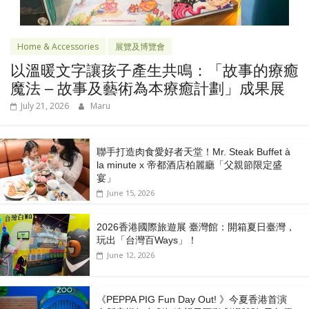
Home & Accessories
展覽及博覽會
以溫暖文字讓孩子產生共鳴：「故事的療癒
魔法 – 故事及藝術為本療癒計劃」成果展
July 21, 2026
Maru
聯手打造肉食愛好者天堂！Mr. Steak Buffet à
la minute x 帝都酒店柏麗廳「⽗親節限定盛
宴」
June 15, 2026
2026香港國際旅遊展 臺灣館：開箱夏日臺灣，
玩出「台灣百Ways」！
June 12, 2026
《PEPPA PIG Fun Day Out! 》今夏香港首演