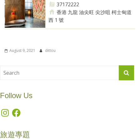
37172222
香港 九龍 油尖旺 尖沙咀 柯士甸道
西 1 號
August 9, 2021
dittou
Follow Us
Instagram
Facebook
旅遊專題