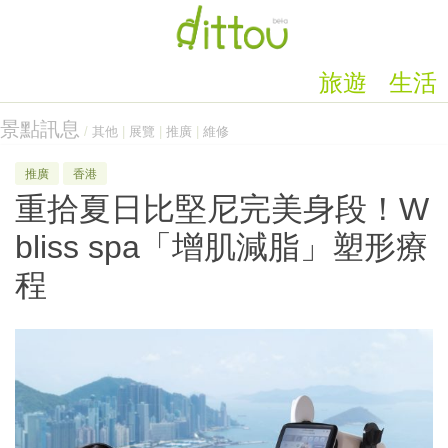
旅遊
生活
景點訊息
/
其他
|
展覽
|
推廣
|
維修
推廣
香港
重拾夏日比堅尼完美身段！W
bliss spa「增肌減脂」塑形療
程