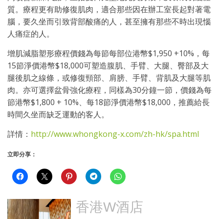
質。療程更有助修復肌肉，適合那些因在辦工室長起對著電
腦，要久坐而引致背部酸痛的人，甚至擁有那些不時出現惱
人痛症的人。
增肌減脂塑形療程價錢為每節每部位港幣$1,950 +10%，每
15節淨價港幣$18,000可塑造腹肌、手臂、大腿、臀部及大
腿後肌之線條，或修復頸部、肩膀、手臂、背肌及大腿等肌
肉。亦可選擇盆骨強化療程，同樣為30分鐘一節，價錢為每
節港幣$1,800 + 10%、每18節淨價港幣$18,000，推薦給長
時間久坐而缺乏運動的客人。
詳情：
http://www.whongkong-x.com/zh-hk/spa.html
立即分享：
香港W酒店