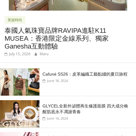
美妝時尚
泰國人氣珠寶品牌RAVIPA進駐K11
MUSEA：香港限定金線系列、獨家
Ganesha互動體驗
July 15, 2026
Maru
Cafuné SS26：皮革編織工藝點綴的夏日旅程
June 18, 2026
GLYCEL全新外泌體再生修護面膜 四大成分喚
醒肌底永不凋謝青春
June 16, 2026