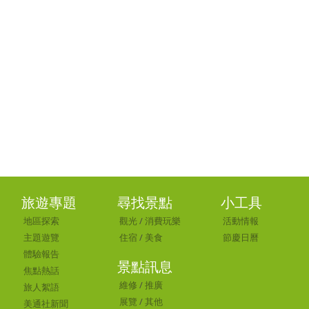
旅遊專題
尋找景點
小工具
地區探索
觀光
/
消費玩樂
活動情報
主題遊覽
住宿
/
美食
節慶日曆
體驗報告
景點訊息
焦點熱話
維修
/
推廣
旅人絮語
展覽
/
其他
美通社新聞