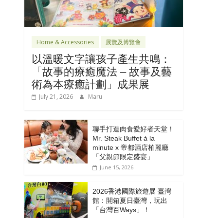
Home & Accessories
展覽及博覽會
以溫暖文字讓孩子產生共鳴：
「故事的療癒魔法 – 故事及藝
術為本療癒計劃」成果展
July 21, 2026
Maru
聯手打造肉食愛好者天堂！
Mr. Steak Buffet à la
minute x 帝都酒店柏麗廳
「⽗親節限定盛宴」
June 15, 2026
2026香港國際旅遊展 臺灣
館：開箱夏日臺灣，玩出
「台灣百Ways」！