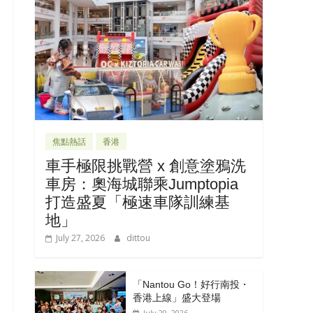
焦點熱話
香港
車手極限挑戰營 x 創意塗鴉洗
車房：奧海城聯乘Jumptopia
打造盛夏「極速車隊訓練基
地」
July 27, 2026
dittou
「Nantou Go！好行南投・
香港上線」盛大登場
July 20, 2026