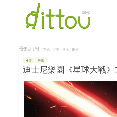
景點訊息
/
其他
|
展覽
|
推廣
|
維修
推廣
香港
迪士尼樂園《星球大戰》