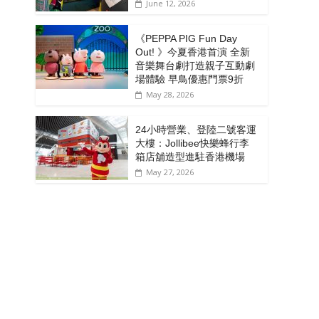
June 12, 2026
《PEPPA PIG Fun Day
Out! 》今夏香港首演 全新
音樂舞台劇打造親子互動劇
場體驗 早鳥優惠門票9折
May 28, 2026
24小時營業、登陸二號客運
大樓：Jollibee快樂蜂行李
箱店舖造型進駐香港機場
May 27, 2026