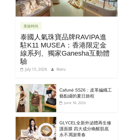
美妝時尚
泰國人氣珠寶品牌RAVIPA進
駐K11 MUSEA：香港限定金
線系列、獨家Ganesha互動體
驗
July 15, 2026
Maru
Cafuné SS26：皮革編織工
藝點綴的夏日旅程
June 18, 2026
GLYCEL全新外泌體再生修
護面膜 四大成分喚醒肌底
永不凋謝青春