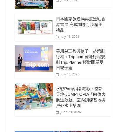
日本國家旅遊局再度進駐香
港書展 完成問卷可獲精美
禮品
July 15, 2026
善用AI工具與孩子一起策劃
行程：Trip.com智能行程規
劃Trip.Planner輕鬆開展夏
日親子遊
July 10, 2026
水戰Party消暑狂歡：荃新
天地‧JUMPTOPIA「向偉大
航道啟航」室內訓練基地與
戶外水上樂園
June 23, 2026