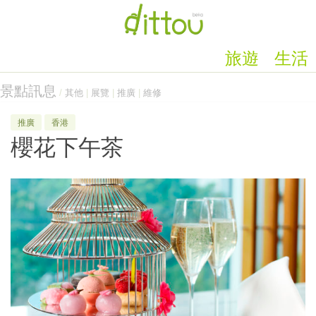
旅遊
生活
景點訊息
/
其他
|
展覽
|
推廣
|
維修
推廣
香港
櫻花下午茶