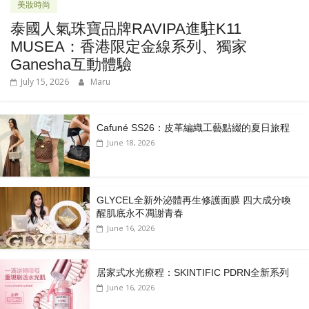
美妝時尚
泰國人氣珠寶品牌RAVIPA進駐K11
MUSEA：香港限定金線系列、獨家
Ganesha互動體驗
July 15, 2026
Maru
Cafuné SS26：皮革編織工藝點綴的夏日旅程
June 18, 2026
GLYCEL全新外泌體再生修護面膜 四大成分喚
醒肌底永不凋謝青春
June 16, 2026
居家式水光療程：SKINTIFIC PDRN全新系列
June 16, 2026