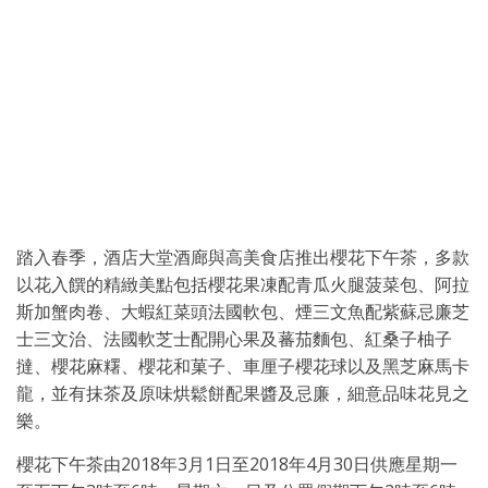
踏入春季，酒店大堂酒廊與高美食店推出櫻花下午茶，多款
以花入饌的精緻美點包括櫻花果凍配青瓜火腿菠菜包、阿拉
斯加蟹肉卷、大蝦紅菜頭法國軟包、煙三文魚配紫蘇忌廉芝
士三文治、法國軟芝士配開心果及蕃茄麵包、紅桑子柚子
撻、櫻花麻糬、櫻花和菓子、車厘子櫻花球以及黑芝麻馬卡
龍，並有抹茶及原味烘鬆餅配果醬及忌廉，細意品味花見之
樂。
櫻花下午茶由2018年3月1日至2018年4月30日供應星期一