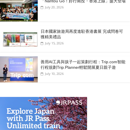
「Nantou Go！好行南投・香港上線」盛大登場
July 20, 2026
日本國家旅遊局再度進駐香港書展 完成問卷可
獲精美禮品
July 15, 2026
善用AI工具與孩子一起策劃行程：Trip.com智能
行程規劃Trip.Planner輕鬆開展夏日親子遊
July 10, 2026