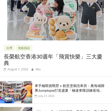
台灣
焦點熱話
長榮航空香港30週年「飛賞快樂」三大慶
典
August 7, 2026
Miu
車手極限挑戰營 x 創意塗鴉洗車房：奧海城聯
乘Jumptopia打造盛夏「極速車隊訓練基地」
July 27, 2026