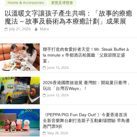
Home & Accessories
展覽及博覽會
以溫暖文字讓孩子產生共鳴：「故事的療癒
魔法 – 故事及藝術為本療癒計劃」成果展
July 21, 2026
Maru
聯手打造肉食愛好者天堂！Mr. Steak Buffet à
la minute x 帝都酒店柏麗廳「⽗親節限定盛
宴」
June 15, 2026
2026香港國際旅遊展 臺灣館：開箱夏日臺灣，
玩出「台灣百Ways」！
June 12, 2026
《PEPPA PIG Fun Day Out! 》今夏香港首演
全新音樂舞台劇打造親子互動劇場體驗 早鳥優
惠門票9折
May 28, 2026