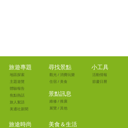
旅遊專題
尋找景點
小工具
地區探索
觀光
/
消費玩樂
活動情報
主題遊覽
住宿
/
美食
節慶日曆
體驗報告
景點訊息
焦點熱話
維修
/
推廣
旅人絮語
展覽
/
其他
美通社新聞
旅途時尚
美食＆生活