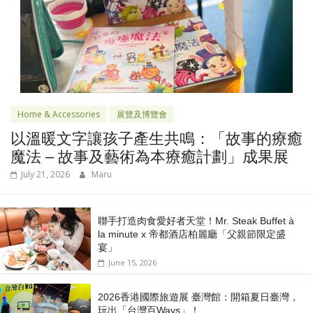
Home & Accessories
展覽及博覽會
以溫暖文字讓孩子產生共鳴：「故事的療癒
魔法 – 故事及藝術為本療癒計劃」成果展
July 21, 2026
Maru
聯手打造肉食愛好者天堂！Mr. Steak Buffet à
la minute x 帝都酒店柏麗廳「⽗親節限定盛
宴」
June 15, 2026
2026香港國際旅遊展 臺灣館：開箱夏日臺灣，
玩出「台灣百Ways」！