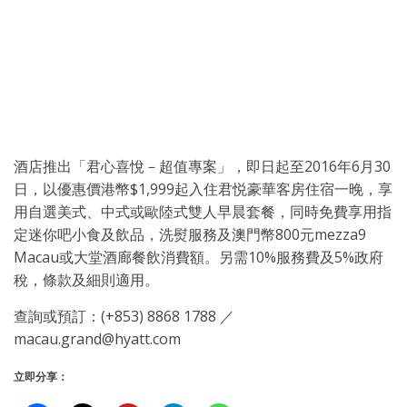
酒店推出「君心喜悅－超值專案」，即日起至2016年6月30
日，以優惠價港幣$1,999起入住君悦豪華客房住宿一晚，享
用自選美式、中式或歐陸式雙人早晨套餐，同時免費享用指
定迷你吧小食及飲品，洗熨服務及澳門幣800元mezza9
Macau或大堂酒廊餐飲消費額。另需10%服務費及5%政府
稅，條款及細則適用。
查詢或預訂：(+853) 8868 1788 ／
macau.grand@hyatt.com
立即分享：