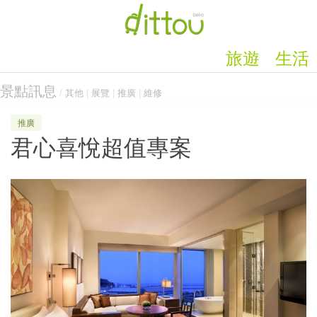
旅遊
生活
景點訊息
/
其他
|
展覽
|
推廣
|
維修
推廣
君心喜悅超值專案