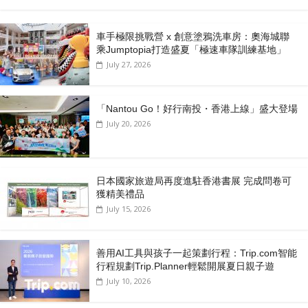
車手極限挑戰營 x 創意塗鴉洗車房：奧海城聯
乘Jumptopia打造盛夏「極速車隊訓練基地」
July 27, 2026
「Nantou Go！好行南投・香港上線」盛大登場
July 20, 2026
日本國家旅遊局再度進駐香港書展 完成問卷可
獲精美禮品
July 15, 2026
善用AI工具與孩子一起策劃行程：Trip.com智能
行程規劃Trip.Planner輕鬆開展夏日親子遊
July 10, 2026