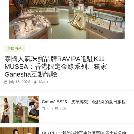
美妝時尚
泰國人氣珠寶品牌RAVIPA進駐K11
MUSEA：香港限定金線系列、獨家
Ganesha互動體驗
July 15, 2026
Maru
Cafuné SS26：皮革編織工藝點綴的夏日旅程
June 18, 2026
GLYCEL全新外泌體再生修護面膜 四大成分喚