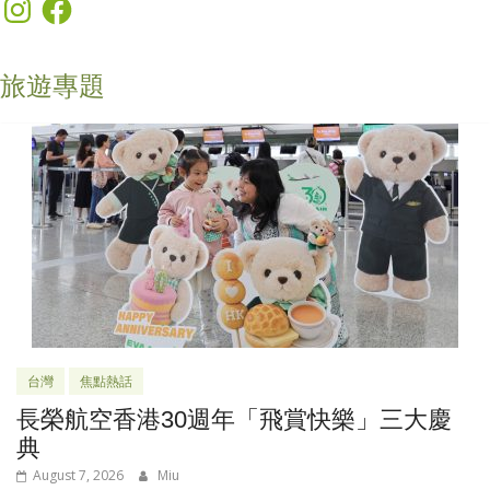
Instagram
Facebook
旅遊專題
台灣
焦點熱話
長榮航空香港30週年「飛賞快樂」三大慶
典
August 7, 2026
Miu