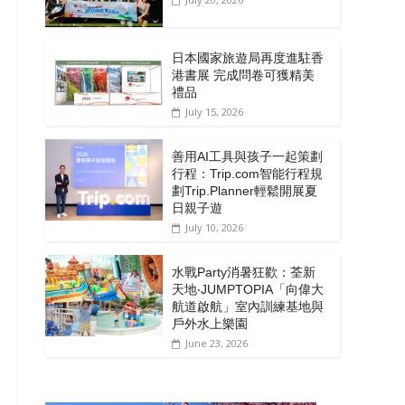
日本國家旅遊局再度進駐香
港書展 完成問卷可獲精美
禮品
July 15, 2026
善用AI工具與孩子一起策劃
行程：Trip.com智能行程規
劃Trip.Planner輕鬆開展夏
日親子遊
July 10, 2026
水戰Party消暑狂歡：荃新
天地‧JUMPTOPIA「向偉大
航道啟航」室內訓練基地與
戶外水上樂園
June 23, 2026