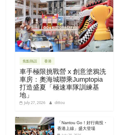
焦點熱話
香港
車手極限挑戰營 x 創意塗鴉洗
車房：奧海城聯乘Jumptopia
打造盛夏「極速車隊訓練基
地」
July 27, 2026
dittou
「Nantou Go！好行南投・
香港上線」盛大登場
July 20, 2026