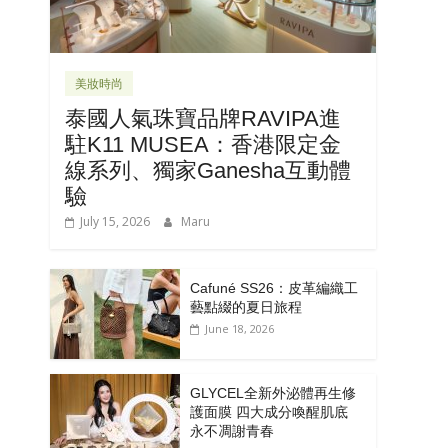
美妝時尚
泰國人氣珠寶品牌RAVIPA進
駐K11 MUSEA：香港限定金
線系列、獨家Ganesha互動體
驗
July 15, 2026
Maru
Cafuné SS26：皮革編織工
藝點綴的夏日旅程
June 18, 2026
GLYCEL全新外泌體再生修
護面膜 四大成分喚醒肌底
永不凋謝青春