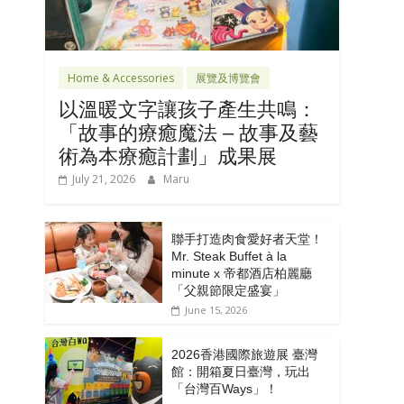
Home & Accessories
展覽及博覽會
以溫暖文字讓孩子產生共鳴：
「故事的療癒魔法 – 故事及藝
術為本療癒計劃」成果展
July 21, 2026
Maru
聯手打造肉食愛好者天堂！
Mr. Steak Buffet à la
minute x 帝都酒店柏麗廳
「⽗親節限定盛宴」
June 15, 2026
2026香港國際旅遊展 臺灣
館：開箱夏日臺灣，玩出
「台灣百Ways」！