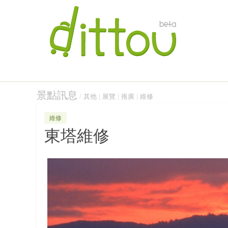
景點訊息
/
其他
|
展覽
|
推廣
|
維修
維修
東塔維修