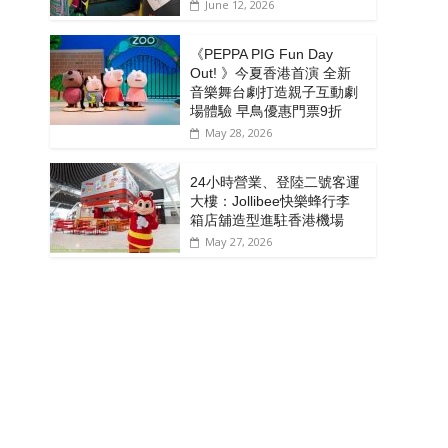
June 12, 2026
《PEPPA PIG Fun Day
Out! 》今夏香港首演 全新
音樂舞台劇打造親子互動劇
場體驗 早鳥優惠門票9折
May 28, 2026
24小時營業、登陸二號客運
大樓：Jollibee快樂蜂行李
箱店舖造型進駐香港機場
May 27, 2026